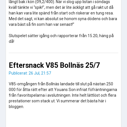
långt bak i kön (09,2/400). När vi slog upp listan i söndags
kväll tänkte vi "spik!", men det är lite äckligt att gå rakt ut då
han kan vara lite spänd från start och riskerar en tung resa.
Med det sagt, vi kan absolut se honom syna dödens och bara
vara bäst så fin som han var senast!”
Slutspelet sätter igång och rapporterar från 15.20, häng på
då!
Eftersnack V85 Bollnäs 25/7
Publicerat: 26 Jul, 21:57
V85-omgången från Bollnäs landade till slut på nästan 250
000 för åtta rätt efter att Youans Son infriat föfräntningarna
från favoritspelarna i avslutningen. Inte helt lättlöst och flera
prestationer som stack ut. Vi summerar det bästa här i
bloggen.