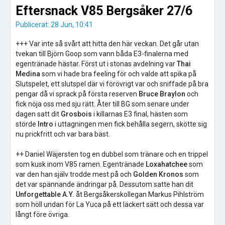
Eftersnack V85 Bergsåker 27/6
Publicerat: 28 Jun, 10:41
+++ Var inte så svårt att hitta den här veckan. Det går utan
tvekan till Björn Goop som vann båda E3-finalerna med
egentränade hästar. Först ut i stonas avdelning var
Thai
Medina
som vi hade bra feeling för och valde att spika på
Slutspelet, ett slutspel där vi förövrigt var och sniffade på bra
pengar då vi sprack på första reserven
Bruce Braylon
och
fick nöja oss med sju rätt. Åter till BG som senare under
dagen satt dit
Grosbois
i killarnas E3 final, hästen som
störde
Intro
i uttagningen men fick behålla segern, skötte sig
nu prickfritt och var bara bäst.
++ Daniel Wäjersten tog en dubbel som tränare och en trippel
som kusk inom V85 ramen. Egentränade
Loxahatchee
som
var den han själv trodde mest på och
Golden Kronos
som
det var spännande ändringar på. Dessutom satte han dit
Unforgettable A.Y.
åt Bergsåkerskollegan Markus Pihlström
som höll undan för La Yuca på ett läckert sätt och dessa var
långt före övriga.