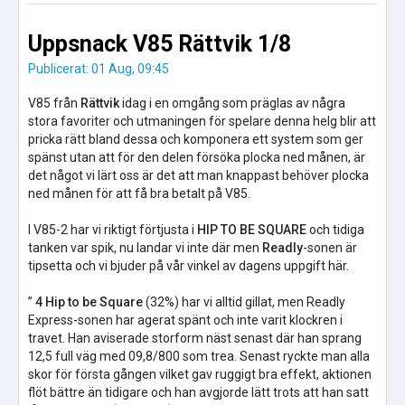
Uppsnack V85 Rättvik 1/8
Publicerat: 01 Aug, 09:45
V85 från
Rättvik
idag i en omgång som präglas av några
stora favoriter och utmaningen för spelare denna helg blir att
pricka rätt bland dessa och komponera ett system som ger
spänst utan att för den delen försöka plocka ned månen, är
det något vi lärt oss är det att man knappast behöver plocka
ned månen för att få bra betalt på V85.
I V85-2 har vi riktigt förtjusta i
HIP TO BE SQUARE
och tidiga
tanken var spik, nu landar vi inte där men
Readly
-sonen är
tipsetta och vi bjuder på vår vinkel av dagens uppgift här.
”
4 Hip to be Square
(32%) har vi alltid gillat, men Readly
Express-sonen har agerat spänt och inte varit klockren i
travet. Han aviserade storform näst senast där han sprang
12,5 full väg med 09,8/800 som trea. Senast ryckte man alla
skor för första gången vilket gav ruggigt bra effekt, aktionen
flöt bättre än tidigare och han avgjorde lätt trots att han satt