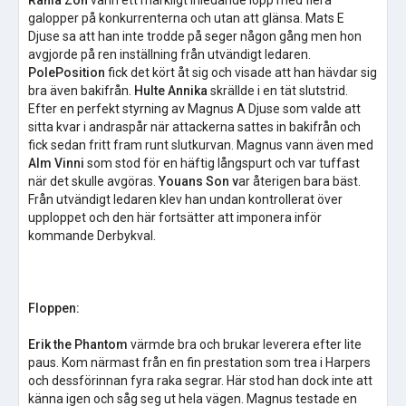
Rania Zon
vann ett märkligt inledande lopp med flera
galopper på konkurrenterna och utan att glänsa. Mats E
Djuse sa att han inte trodde på seger någon gång men hon
avgjorde på ren inställning från utvändigt ledaren.
PolePosition
fick det kört åt sig och visade att han hävdar sig
bra även bakifrån.
Hulte Annika
skrällde i en tät slutstrid.
Efter en perfekt styrning av Magnus A Djuse som valde att
sitta kvar i andraspår när attackerna sattes in bakifrån och
fick sedan fritt fram runt slutkurvan.
Magnus vann även med
Alm Vinni
som stod för en häftig långspurt och var tuffast
när det skulle avgöras.
Youans Son v
ar återigen bara bäst.
Från utvändigt ledaren klev han undan kontrollerat över
upploppet och den här fortsätter att imponera inför
kommande Derbykval.
Floppen:
Erik the Phantom
värmde bra och brukar leverera efter lite
paus. Kom närmast från en fin prestation som trea i Harpers
och dessförinnan fyra raka segrar. Här stod han dock inte att
känna igen och såg seg ut hela vägen. Magnus testade en