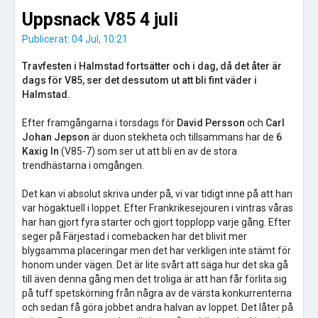
Uppsnack V85 4 juli
Publicerat: 04 Jul, 10:21
Travfesten i Halmstad fortsätter och i dag, då det åter är
dags för V85, ser det dessutom ut att bli fint väder i
Halmstad.
Efter framgångarna i torsdags för
David Persson
och
Carl
Johan Jepson
är duon stekheta och tillsammans har de
6
Kaxig In
(V85-7) som ser ut att bli en av de stora
trendhästarna i omgången.
Det kan vi absolut skriva under på, vi var tidigt inne på att han
var högaktuell i loppet. Efter Frankrikesejouren i vintras våras
har han gjort fyra starter och gjort topplopp varje gång. Efter
seger på Färjestad i comebacken har det blivit mer
blygsamma placeringar men det har verkligen inte stämt för
honom under vägen. Det är lite svårt att säga hur det ska gå
till även denna gång men det troliga är att han får förlita sig
på tuff spetskörning från några av de värsta konkurrenterna
och sedan få göra jobbet andra halvan av loppet. Det låter på