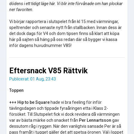
dödens i ett tidigt läge här. Vi blir inte förvånade om han plockar
ner favoriten.
Vi börjar rapportera i slutspelet från kl 15 med värmningar,
speltrender och senaste nytt från stallbacken. Innan dess är
det dock dags för V4 och dom tipsen finns så klart att köpa
här på sajten så häng på oss redan där så bygger vi kassa
inför dagens huvudnummer V85!
Eftersnack V85 Rättvik
Publicerat: 01 Aug, 23:43
Toppen
+++ Hip to be Square
hade vi bra feeling för inför
tävlingsdagen och tippade fyraåringen etta i Klass 2-
försöket. Till Slutspelet fick vi dock revidera då värmningen
var av bästa märke och snacket från
Per Lennartsson
gav
dessutom råg i ryggen. När den vanligtvis sansade Per är så
pass framåt i tugget gäller det att spetsa öronen. Väl i loppet