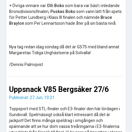
+ Övriga vinnare var
Olli Boko
som bara var bäst i inledande
Bronsdivisionsfinalen,
Puskas Boko
som vann lätt från spets
för Petter Lundberg i Klass III finalen och nämnde
Bruce
Braylon
som Per Lennartsson hade åter på sin bästa nivå.
Nya tag redan idag söndag då det är GS75 med bland annat
Margaretas Tidiga Unghästserie på Solvalla!
/Dennis Palmqvist
Uppsnack V85 Bergsåker 27/6
Publicerat: 27 Jun, 10:21
Toppsport med STL-finaler och E3-finaler den här lördagen i
Sundsvall. Spelmässigt också klart intressant då det är
jackpot! Det finns många speldrag i omgången och
spännande att se hur dom vassa treåringarna i E3-finalerna