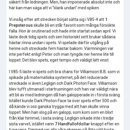
säkert från ledningen. Men, han imponerade absolut inte och
här kan man säga att vi ”slank undan” med spiken.
Vi insåg efter att strecken börjat sätta sig i V85-4 att
1
Prepsterous
skulle bli en står favorit som många försökte
fälla. Hon är orutinerad och hade inte startat sedan april. Vi
läste dock tidig spets och sen historiskt sett brukar sådana
hästar rinna undan i spets. Vi spelade därför utgång på
henne och streckade fem hästar bakom. Värmningen var
inte perfekt enligt Peter och man tyngde ner henne lite till
loppet. Det blev spets, eget tempo och väldigt lätt vinst.
I V85-5 läste vi spets och bra chans för Villiamson B.B. som vi
spikade på matematiska systemet, på det reducerade
streckade vi även Legligin och Dark Photon Face. Villiamson
blev tufft utmanad i startrusningen och han var väldigt nära
att bli av med ledningen då han galopperade in i första sväng.
Istället kunde Dark Photon Face ta över spets efter 500 och
då kände vi oss ganska trygga med att han skulle vinna
loppet. Men han slog på en galopp, som kom som en blixt
från klar himmel, i sista sväng. Legligin orkade inte i tredje
sista varvet, istället vann
7 Handfullofdollar
knappt efter en
tung resa. Därmed var alla våra chanser på åtta rätt borta.