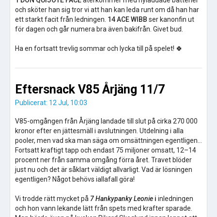
1 DON QUIJOTE FACE
återkommer med nyladdade batterier
och sköter han sig tror vi att han kan leda runt om då han har
ett starkt facit från ledningen.
14 ACE WIBB
ser kanonfin ut
för dagen och går numera bra även bakifrån. Givet bud.
​Ha en fortsatt trevlig sommar och lycka till på spelet! 🍀
Eftersnack V85 Årjäng 11/7
Publicerat: 12 Jul, 10:03
V85-omgången från Årjäng landade till slut på cirka 270 000
kronor efter en jättesmäll i avslutningen. Utdelning i alla
pooler, men vad ska man säga om omsättningen egentligen…
Fortsatt kraftigt tapp och endast 75 miljoner omsatt, 12–14
procent ner från samma omgång förra året. Travet blöder
just nu och det är såklart väldigt allvarligt. Vad är lösningen
egentligen? Något behövs iallafall göra!
Vi trodde rätt mycket på
7 Hankypanky Leonie
i
inledningen
och hon vann lekande lätt från spets med krafter sparade.