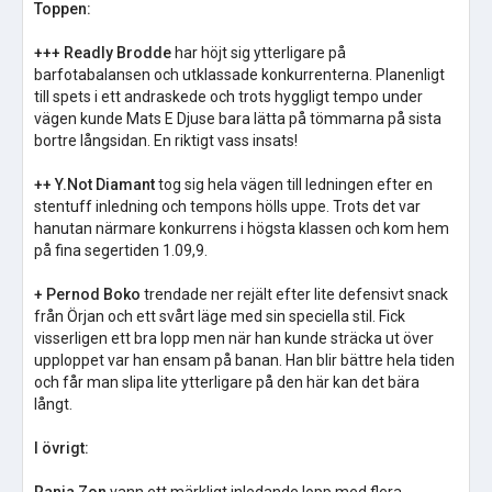
Toppen:
+++ Readly Brodde
har höjt sig ytterligare på
barfotabalansen och utklassade konkurrenterna. Planenligt
till spets i ett andraskede och trots hyggligt tempo under
vägen kunde Mats E Djuse bara lätta på tömmarna på sista
bortre långsidan. En riktigt vass insats!
++ Y.Not Diamant
tog sig hela vägen till ledningen efter en
stentuff inledning och tempons hölls uppe. Trots det var
hanutan närmare konkurrens i högsta klassen och kom hem
på fina segertiden 1.09,9.
+ Pernod Boko
trendade ner rejält efter lite defensivt snack
från Örjan och ett svårt läge med sin speciella stil. Fick
visserligen ett bra lopp men när han kunde sträcka ut över
upploppet var han ensam på banan. Han blir bättre hela tiden
och får man slipa lite ytterligare på den här kan det bära
långt.
I övrigt: