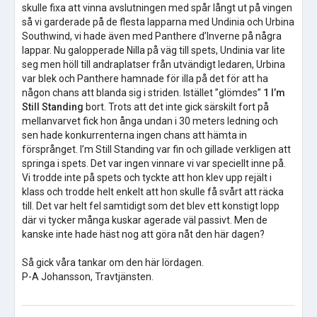
skulle fixa att vinna avslutningen med spår långt ut på vingen
så vi garderade på de flesta lapparna med Undinia och Urbina
Southwind, vi hade även med Panthere d’Inverne på några
lappar. Nu galopperade Nilla på väg till spets, Undinia var lite
seg men höll till andraplatser från utvändigt ledaren, Urbina
var blek och Panthere hamnade för illa på det för att ha
någon chans att blanda sig i striden. Istället ”glömdes”
1 I’m
Still Standing
bort. Trots att det inte gick särskilt fort på
mellanvarvet fick hon ånga undan i 30 meters ledning och
sen hade konkurrenterna ingen chans att hämta in
försprånget. I’m Still Standing var fin och gillade verkligen att
springa i spets. Det var ingen vinnare vi var speciellt inne på.
Vi trodde inte på spets och tyckte att hon klev upp rejält i
klass och trodde helt enkelt att hon skulle få svårt att räcka
till. Det var helt fel samtidigt som det blev ett konstigt lopp
där vi tycker många kuskar agerade väl passivt. Men de
kanske inte hade häst nog att göra nåt den här dagen?
Så gick våra tankar om den här lördagen.
P-A Johansson, Travtjänsten.