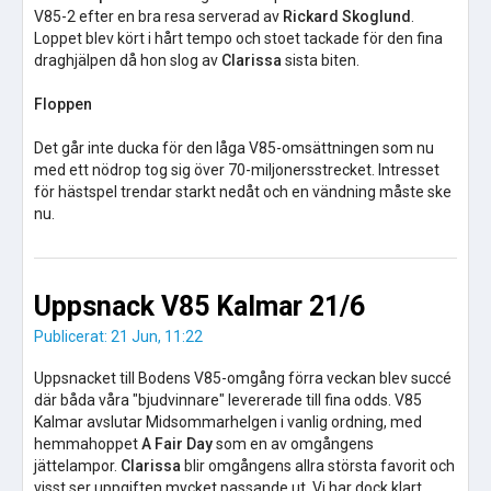
V85-2 efter en bra resa serverad av
Rickard Skoglund
.
Loppet blev kört i hårt tempo och stoet tackade för den fina
draghjälpen då hon slog av
Clarissa
sista biten.
Floppen
Det går inte ducka för den låga V85-omsättningen som nu
med ett nödrop tog sig över 70-miljonersstrecket. Intresset
för hästspel trendar starkt nedåt och en vändning måste ske
nu.
Uppsnack V85 Kalmar 21/6
Publicerat: 21 Jun, 11:22
Uppsnacket till Bodens V85-omgång förra veckan blev succé
där båda våra "bjudvinnare" levererade till fina odds. V85
Kalmar avslutar Midsommarhelgen i vanlig ordning, med
hemmahoppet
A Fair Day
som en av omgångens
jättelampor.
Clarissa
blir omgångens allra största favorit och
visst ser uppgiften mycket passande ut. Vi har dock klart