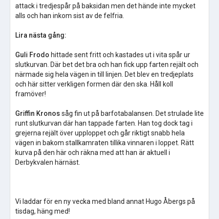
attack i tredjespår på baksidan men det hände inte mycket
alls och han inkom sist av de felfria.
Lira nästa gång:
Guli Frodo
hittade sent fritt och kastades ut i vita spår ur
slutkurvan. Där bet det bra och han fick upp farten rejält och
närmade sig hela vägen in till linjen. Det blev en tredjeplats
och här sitter verkligen formen där den ska. Håll koll
framöver!
Griffin Kronos
såg fin ut på barfotabalansen. Det strulade lite
runt slutkurvan där han tappade farten. Han tog dock tag i
grejerna rejält över upploppet och går riktigt snabb hela
vägen in bakom stallkamraten tillika vinnaren i loppet. Rätt
kurva på den här och räkna med att han är aktuell i
Derbykvalen härnäst.
Vi laddar för en ny vecka med bland annat Hugo Åbergs på
tisdag, häng med!