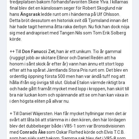
tredjeplatsen bakom förhandsfavoriten Skeie Ylva. I killarnas
final blev det en känslosam seger för Robert Skoglund när
hans
Ängsrask
ledde runt om i händerna på Ulf Ohlsson.
Detta bröt dessutom en historisk svit då Tjomsland innan det
här hade tagit hemma åtta raka derbyn. Nu fick han dock nöja
sig med andrapriset med Tangen Nils som Tom Erik Solberg
körde.
++ Till
Don Fanucci Zet,
han är ett unikum. Tio år gammal
(ruggigt jobb av skötare Ellinor och Daniel Redén att ha
honom i sånt skick år efter år) vann han ännu ett stort lopp
efter att ha spårat Jämtlands Stora Pris runt om. Det blev en
ordentlig öppning första 500 men han var ändå tuff nog att
hålla ifrån sig övriga till slut. Global Etalon värmde riktigt bra
och hade gått framåt mycket med lopp i kroppen, han sköt till
bra när luckan kom och spännande att se om han kan växa in
i den högsta eliten på allvar nu.
+ Till Daniel Wäjersten. Han får mycket hyllningar men det är
svårt att låta bli att stämma in i den kören, den här lördagen
blev det dubbelseger både i V85-1 som var Bronsdivisionen
med
Conrads Åke
som Oskar Florhed körde och Elvis T.C.B.
som han själv satt bakom. Samma sak blev det i V85-8 som