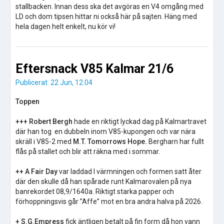
stallbacken. Innan dess ska det avgöras en V4 omgång med
LD och dom tipsen hittar ni också här på sajten. Häng med
hela dagen helt enkelt, nu kör vi!
Eftersnack V85 Kalmar 21/6
Publicerat: 22 Jun, 12:04
Toppen
+++ Robert Bergh
hade en riktigt lyckad dag på Kalmartravet
där han tog en dubbeln inom V85-kupongen och var nära
skräll i V85-2 med
M.T. Tomorrows Hope.
Bergharn har fullt
flås på stallet och blir att räkna med i sommar.
++ A Fair Day
var laddad I värmningen och formen satt åter
där den skulle då han spårade runt Kalmarovalen på nya
banrekordet 08,9/1640a. Riktigt starka papper och
förhoppningsvis går ”Affe” mot en bra andra halva på 2026.
+ S.G.Empress
fick äntligen betalt på fin form då hon vann