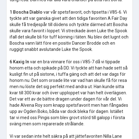
1 Boscha Diablo
var vår spetsfavorit, och tipsetta i V85-6. Vi
tyckte att var ganska givet att den tidiga favoriten A Fair Day
skulle få tredjespår till dödens och tyckte därmed att Boscha
skulle vara favorit i loppet. Vi streckade även Luke the Spook
ifall det skulle bli för tuff körning i täten. Nu blev det lugnt och
Boscha vann lätt före en positiv Dancer Brodde och en
ruggigt snabbt avslutande Luke the Spook.
6 Kaxig In
var en bra vinnare för oss i V85-7 då vi tippade
honom etta och spikade på DD. Vi tyckte att han hade sett så
kusligt fin ut på sistone, i tuffa gäng och att det var dags för
honom nu. Det som oroade lite var vad han skulle få för resa
men nu löste det sig perfekt med andra ut. Han kunde sitta
kvar till 300 kvar och över upploppet var han helt överlägsen.
Det var ett av de bättre dragen under dagen för vår del. Vi
hade Alvena Roy som knapp spetsfavorit men han fångades
upp av Ogden Boko, båda var dock bleka för dagen. Istället
tar vi med oss Pingis som blev grovt störd till galopp i första
sväng men som reparerade strålande.
Vi var sedan inte helt säkra på att jättefavoriten Nilla Lane