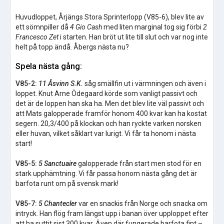
Huvudloppet, Årjängs Stora Sprinterlopp (V85-6), blev lite av
ett sömnpiller då
4 Gio Cash
med liten marginal tog sig förbi
2
Francesco Zet
i starten. Han bröt ut lite till slut och var nog inte
helt på topp ändå. Åbergs nästa nu?
Spela nästa gång:
V85-2:
11 Åsvinn S.K.
såg smällfin ut i värmningen och även i
loppet. Knut Arne Ödegaard körde som vanligt passivt och
det är de loppen han ska ha. Men det blev lite väl passivt och
att Mats galopperade framför honom 400 kvar kan ha kostat
segern. 20,3/400 på klockan och han ryckte varken norsken
eller huvan, vilket såklart var lurigt. Vi får ta honom i nästa
start!
V85-5:
5 Sanctuaire
galopperade från start men stod för en
stark upphämtning. Vi får passa honom nästa gång det är
barfota runt om på svensk mark!
V85-7:
5 Chantecler
var en snackis från Norge och snacka om
intryck. Han flög fram längst upp i banan över upploppet efter
att ha suttit sist 300 kvar. Även där fungerade barfota fint –