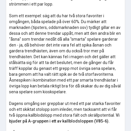
strömmen i ett par lopp.
Som ett exempel: säg att du har två stora favoriter i
omgången, båda spelade på över 60%. Du märker att
marknaden (tipsters, oddsmarknaden osv) tydligt gillar en av
dessa och att denne trendar uppåt, men att den andra blir en
"åsna" som trendar nedåt då alla "smarta" spelare garderar
den - ja, då behöver det inte vara fel att spika åsnan och
gardera trendhästen, även om du också tror mer på
trendhästen. Det kan kännas fel i magen och det gäller att
stålsätta sig för att ta det beslutet, men de gånger du får
träff kopplar du genast ett grepp mot övriga sena spelare,
bara genom att ha valt rätt spik av de två storfavoriterna.
Åsnespiken i kombination med ett par smarta trendhästar i
övriga lopp kan betala riktigt bra för då skakar du av dig såväl
sena spelare som kioskspelare.
Dagens omgång ser greppbar ut med ett par starka favoriter
och ett skiktat stolopp som inleder, men tacksamt att vi får
två öppna kallblodslopp med stora fält och skrällpotential.
Vi
bjuder på A-gruppen i ett av kallblodsloppen (V85-6).