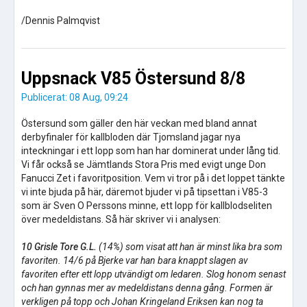
/Dennis Palmqvist
Uppsnack V85 Östersund 8/8
Publicerat: 08 Aug, 09:24
Östersund som gäller den här veckan med bland annat
derbyfinaler för kallbloden där Tjomsland jagar nya
inteckningar i ett lopp som han har dominerat under lång tid.
Vi får också se Jämtlands Stora Pris med evigt unge Don
Fanucci Zet i favoritposition. Vem vi tror på i det loppet tänkte
vi inte bjuda på här, däremot bjuder vi på tipsettan i V85-3
som är Sven O Perssons minne, ett lopp för kallblodseliten
över medeldistans. Så här skriver vi i analysen:
10 Grisle Tore G.L.
(14%) som visat att han är minst lika bra som
favoriten. 14/6 på Bjerke var han bara knappt slagen av
favoriten efter ett lopp utvändigt om ledaren. Slog honom senast
och han gynnas mer av medeldistans denna gång. Formen är
verkligen på topp och Johan Kringeland Eriksen kan nog ta