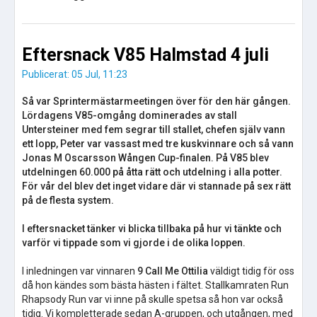
Eftersnack V85 Halmstad 4 juli
Publicerat: 05 Jul, 11:23
Så var Sprintermästarmeetingen över för den här gången.
Lördagens V85-omgång dominerades av stall
Untersteiner med fem segrar till stallet, chefen själv vann
ett lopp, Peter var vassast med tre kuskvinnare och så vann
Jonas M Oscarsson Wången Cup-finalen. På V85 blev
utdelningen 60.000 på åtta rätt och utdelning i alla potter.
För vår del blev det inget vidare där vi stannade på sex rätt
på de flesta system.
I eftersnacket tänker vi blicka tillbaka på hur vi tänkte och
varför vi tippade som vi gjorde i de olika loppen.
I inledningen var vinnaren
9 Call Me Ottilia
väldigt tidig för oss
då hon kändes som bästa hästen i fältet. Stallkamraten Run
Rhapsody Run var vi inne på skulle spetsa så hon var också
tidig. Vi kompletterade sedan A-gruppen, och utgången, med