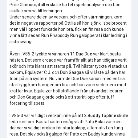
Pure Glamour, ifall vi skulle ha fel i spetsanalysen och hon
skulle komma till ledningen.
Under senare delen av veckan, och efter värmningen, kom
det in negativa rapporter på Ottilia så hon sjönk i spelprocent
men väl i loppet funkade hon bra, fick en fin resa och kunde
vinna lätt sedan Run Rhapsody Run galopperat i klar ledning i
sista sväng.
Även i V85-2 tyckte vi vinnaren
11 Due Due
var klart bästa
hästen. Det som oroade var framför allt att han tidigare varit
skör och inte klarat att starta på. Två hästar tyckte vi stack ut
bakom, Equlaizer C.J. och Don Gaagaa så vi låste på den här
trion på alla system. Nu värmde Due Due kanon, med en bra
startrygg kom han igenom bra och han vann sedemera med
krafter kvar. Equlaizer höll strålande från utvändigt ledaren
och Don Gaagaa gjorde också ett starkt lopp efter tuff
forcering till spets.
I V85-3 var vi tidigt i veckan inne på att
2 Buddy Topline
skulle
leda runt om. Bästa hästen insåg vi att Pato Boko var men
där var vi väldigt oroliga för startgalopp, alternativt en tung
resa. Det blev också galopp för Pato och Buddy kunde vinna