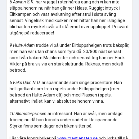
6 Åsvinn S.K.
har vi jagat i stenhårda gäng och vi kan inte
släppa honom nu när han går ner i klass. Ruggigt intryck i
Elitkampen och vass avslutning efter strul i sista sväng
senast. Vingelrisk med kusken men hittar han ner i slagläge
blir hästen mycket svår att stå emot över upploppet. Prisvärd
utgång på reducerade!
9 Hulte Adam
trodde vi på under Elitloppshelgen trots bakspår,
men han var utan chans som fyra då. 20/800 näst senast
som tvåa bakom Majblomster och senast tog han ner Hauk
Viktor på bra vis via en stark slutrunda. Räknas, men också
betrodd.
5 Faks Odin N.O.
är spännande som singelprocentare. Han
höll godkänt som trea i spets under Elitloppshelgen (mer
betrodd än Hulte Adam då) och med Plassen i spets,
alternativt i hålet, kan vi absolut se honom vinna.
10 Blomsterprinsen
är intressant. Han är svår, men omlagd
träning nu då han tränats under sadel är lite spännande.
Styrka finns som duger och biken sitter på.
Läs våra lopprubriker på
www.travtjansten.se
och lycka till på