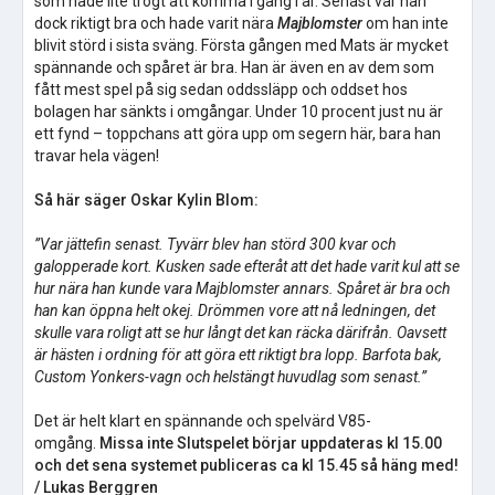
som hade lite trögt att komma i gång i år. Senast var han
dock riktigt bra och hade varit nära
Majblomster
om han inte
blivit störd i sista sväng. Första gången med Mats är mycket
spännande och spåret är bra. Han är även en av dem som
fått mest spel på sig sedan oddssläpp och oddset hos
bolagen har sänkts i omgångar. Under 10 procent just nu är
ett fynd – toppchans att göra upp om segern här, bara han
travar hela vägen!
Så här säger Oskar Kylin Blom:
”Var jättefin senast. Tyvärr blev han störd 300 kvar och
galopperade kort. Kusken sade efteråt att det hade varit kul att se
hur nära han kunde vara Majblomster annars. Spåret är bra och
han kan öppna helt okej. Drömmen vore att nå ledningen, det
skulle vara roligt att se hur långt det kan räcka därifrån. Oavsett
är hästen i ordning för att göra ett riktigt bra lopp. Barfota bak,
Custom Yonkers-vagn och helstängt huvudlag som senast.”
Det är helt klart en spännande och spelvärd V85-
omgång.
Missa inte Slutspelet börjar uppdateras kl 15.00
och det sena systemet publiceras ca kl 15.45 så häng med!
/ Lukas Berggren