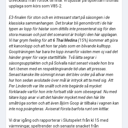
utvecklats från försök till final. Vi bjussar på tipsettan i stonas
upplaga som körs som V85-2.
E3-finalen för ston och en intressant start på säsongen i de
klassiska sammanhangen. Det brukar bli genombrott i de här
typen av lopp för hästar som dittills inte presenterat sig för den
stora massan och just det scenariot är troligt i den här upplagan.
Vi har grym feeling för att
6 Thai Medina
(15%) kommer att göra
ett kanonlopp och att hon tar plats som en blivande kulltopp.
Goopträningen har bara tre lopp innanför västen men oj vad det
händer grejer för varje starttillfälle. Två lätta segrar i
säsongsupptakten och på Solvalla näst senast visade hon bra
fart i benen med en respektingivande tid utan att pressas.
Senast kanske lite sömnigt innan det blev order på allvar men
hur hon sedan avslutade över mål är intryck att ta med sig. Att
Per Linderoth var lite snällt och inte begärde så mycket
förklarade varför hon inte fortsatt står som obesegrad. Nu med
tätare lopp anar vi att det händer mycket med den här lite
småtröga sorten och att även Björn Goop är tillbaka i vagnen kan
inte nog poängteras. Aviserat första barfota runt om kittlar.
Vi drar igång och rapporterar i Slutspelet från kl 15 med
värmningar, speltrender och senaste snacket från