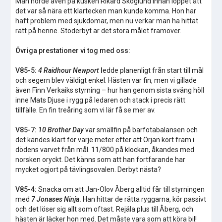
Man hörde även på kusken Rikard Skoglund innan loppet att
det var så nära ett klartecken man kunde komma. Hon har
haft problem med sjukdomar, men nu verkar man ha hittat
rätt på henne. Stoderbyt är det stora målet framöver.
Övriga prestationer vi tog med oss:
V85-5:
4 Raidhour Newport
l
edde planenligt från start till mål
och segern blev väldigt enkel. Hästen var fin, men vi gillade
även Finn Verkaiks styrning – hur han genom sista sväng höll
inne Mats Djuse i rygg på ledaren och stack i precis rätt
tillfälle. En fin treåring som vi lär få se mer av.
V85-7:
10 Brother Day
var smällfin på barfotabalansen och
det kändes klart för varje meter efter att Örjan kört fram i
dödens varvet från mål. 11/800 på klockan, åkandes med
norsken oryckt. Det känns som att han fortfarande har
mycket ogjort på tävlingsovalen. Derbyt nästa?
V85-4:
Snacka om att Jan-Olov Åberg alltid får till styrningen
med
7 Jonases Ninja
.
Han hittar de rätta ryggarna, kör passivt
och det löser sig allt som oftast. Rejäla plus till Åberg, och
hästen är läcker hon med. Det måste vara som att köra bil!