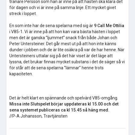
tränare Persson som han är inne på att hästen ska klara det
för dagen och vi är inne på samma linje. Ett mycket givet
streck i loppet.
En som inte har de sena spelarna med sig är
9 Call Me Ottilia
i V85-1. Vi är inne på att hon kan vara bästa hästen i loppet
men det är ganska ”ljummet” snack från både Johan och
Peter Untersteiner. Det går mest ut på att hon inte känns
dunder i jobben och de är lite osäkra på var de har henne. När
Untersteiners uttalar sig på det här viset är det läge att
lyssna, det brukar finnas mycket substans i det de säger så vi
för står att de sena spelarna ”lämnar” henne trots
kapaciteten.
Det är helt klart en spännande och spelvärd V85-omgång.
Missa inte Slutspelet börjar uppdateras kl 15.00 och det
sena systemet publiceras ca kl 15.45 så häng med.
//P-A Johansson, Travtjänsten