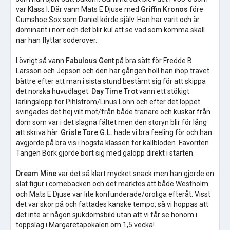
var Klass I. Där vann Mats E Djuse med
Griffin Kronos
före
Gumshoe Sox som Daniel körde själv. Han har varit och är
dominant i norr och det blir kul att se vad som komma skall
när han flyttar söderöver.
I övrigt så vann
Fabulous Gent
på bra sätt för Fredde B
Larsson och Jepson och den här gången höll han ihop travet
bättre efter att man i sista stund bestämt sig för att skippa
det norska huvudlaget.
Day Time Trot
vann ett stökigt
lärlingslopp för Pihlström/Linus Lönn och efter det loppet
svingades det hej vilt mot/från både tränare och kuskar från
dom som var i det slagna fältet men den storyn blir för lång
att skriva här.
Grisle Tore G.L.
hade vi bra feeling för och han
avgjorde på bra vis i högsta klassen för kallbloden. Favoriten
Tangen Bork gjorde bort sig med galopp direkt i starten.
Dream Mine
var det så klart mycket snack men han gjorde en
slät figur i comebacken och det märktes att både Westholm
och Mats E Djuse var lite konfunderade/oroliga efteråt. Visst
det var skor på och fattades kanske tempo, så vi hoppas att
det inte är någon sjukdomsbild utan att vi får se honom i
toppslag i Margaretapokalen om 1,5 vecka!