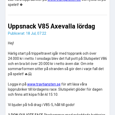
spelet! 🍀
Uppsnack V85 Axevalla lördag
Publicerat: 18 Jul, 07:22
Hej!
Härlig start på trippeltravet igår med topprank och över
24.000 kr i netto. I onsdags blev det full pott på Slutspelet V86
och en bra bit över 20.000 kr i netto även där. Om inte
sommarformen sitter på stranden så gör den i varje fall det
på spelet! 🔥🤗
Logga in på
www.travtjansten.se
för att läsa våra
lopprubriker till lördagens race. Slutspelet glöder för dagen
och finns att köpa från kl 15:10.
Vi bjuder på två drag i V85-5, håll till godo!