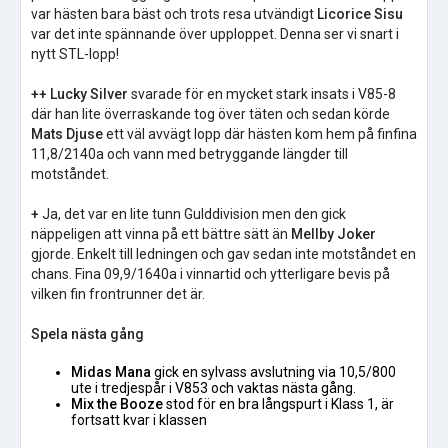
var hästen bara bäst och trots resa utvändigt
Licorice Sisu
var det inte spännande över upploppet. Denna ser vi snart i
nytt STL-lopp!
++ Lucky Silver
svarade för en mycket stark insats i V85-8
där han lite överraskande tog över täten och sedan körde
Mats Djuse
ett väl avvägt lopp där hästen kom hem på finfina
11,8/2140a och vann med betryggande längder till
motståndet.
+
Ja, det var en lite tunn Gulddivision men den gick
näppeligen att vinna på ett bättre sätt än
Mellby Joker
gjorde. Enkelt till ledningen och gav sedan inte motståndet en
chans. Fina 09,9/1640a i vinnartid och ytterligare bevis på
vilken fin frontrunner det är.
Spela nästa gång
Midas Mana
gick en sylvass avslutning via 10,5/800
ute i tredjespår i V853 och vaktas nästa gång.
Mix the Booze
stod för en bra långspurt i Klass 1, är
fortsatt kvar i klassen