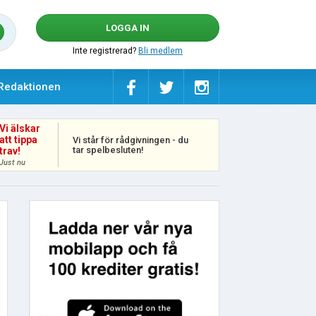
LOGGA IN
Inte registrerad?
Bli medlem
Redaktionen
Vi älskar
att tippa
Vi står för rådgivningen - du
tar spelbesluten!
trav!
Just nu