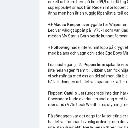
enkelt och kom hem på fina 09,9 och då tog Ör
superpositivt snack från Redén inför loppet o
ännu men hon är en ruggig löpshäst alltså oc
++
Macao
Keeper
övertygade för Wäjersten
Leo var väldigt uppåt på i V75-1 som var Kl
medan My Star Is Born borde kunnat försvara s
+
Following
hade inte vunnit lopp på drygt e
med balans och vagn och ledde Ego Boys Min
Lira nästa gång:
It's Peppertime
spikade vi o
inte hela vägen fram till
Jikken
utan fick nöj
vi och många med oss en del på men där blev
hålla ledningen och det var sparade krafter i
Floppen:
Catullo Jet
fungerade inte den här g
Gocciadoro hade överlag en usel dag med tv
mer strid i V75-1 och Westholms styrning m
På söndagen var det dags för Kriteriefinaler
ha det väl förspänt i vanlig ordning men de
inte utan dramatik.
Hertiginnan Stöen
tog h