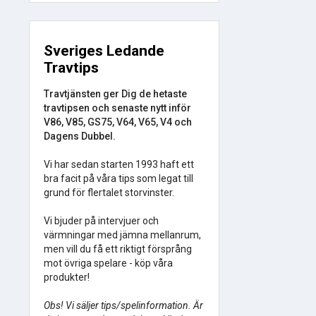
Sveriges Ledande
Travtips
Travtjänsten ger Dig de hetaste
travtipsen och senaste nytt inför
V86, V85, GS75, V64, V65, V4 och
Dagens Dubbel.
Vi har sedan starten 1993 haft ett
bra facit på våra tips som legat till
grund för flertalet storvinster.
Vi bjuder på intervjuer och
värmningar med jämna mellanrum,
men vill du få ett riktigt försprång
mot övriga spelare - köp våra
produkter!
Obs! Vi säljer tips/spelinformation. Är