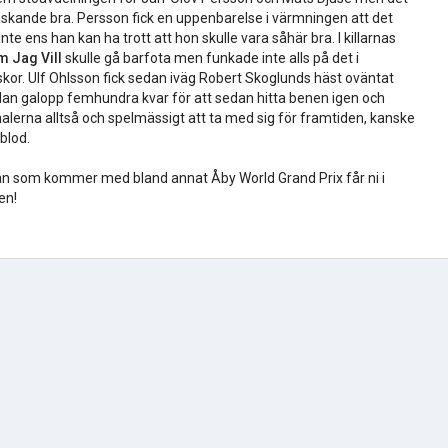
askande bra. Persson fick en uppenbarelse i värmningen att det
nte ens han kan ha trott att hon skulle vara såhär bra. I killarnas
 Jag Vill
skulle gå barfota men funkade inte alls på det i
kor. Ulf Ohlsson fick sedan iväg Robert Skoglunds häst oväntat
sedan galopp femhundra kvar för att sedan hitta benen igen och
 finalerna alltså och spelmässigt att ta med sig för framtiden, kanske
llblod.
n som kommer med bland annat Åby World Grand Prix får ni i
den!