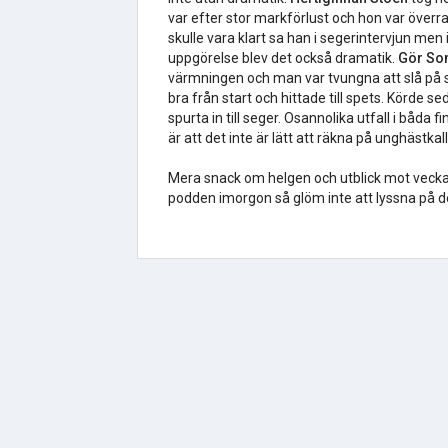
var efter stor markförlust och hon var överr
skulle vara klart sa han i segerintervjun men i
uppgörelse blev det också dramatik.
Gör Som
värmningen och man var tvungna att slå på s
bra från start och hittade till spets. Körde 
spurta in till seger. Osannolika utfall i båda
är att det inte är lätt att räkna på unghästka
Mera snack om helgen och utblick mot vecka
podden imorgon så glöm inte att lyssna på 