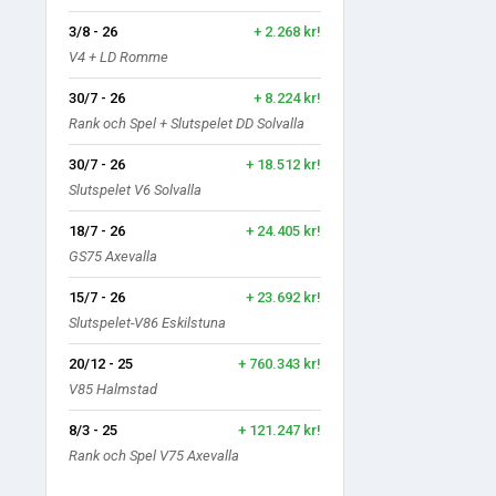
3/8 - 26
+ 2.268 kr!
V4 + LD Romme
30/7 - 26
+ 8.224 kr!
Rank och Spel + Slutspelet DD Solvalla
30/7 - 26
+ 18.512 kr!
Slutspelet V6 Solvalla
18/7 - 26
+ 24.405 kr!
GS75 Axevalla
15/7 - 26
+ 23.692 kr!
Slutspelet-V86 Eskilstuna
20/12 - 25
+ 760.343 kr!
V85 Halmstad
8/3 - 25
+ 121.247 kr!
Rank och Spel V75 Axevalla