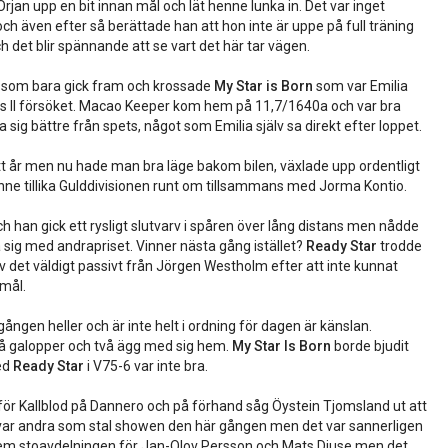
jan upp en bit innan mål och lät henne lunka in. Det var inget
ch även efter så berättade han att hon inte är uppe på full träning
h det blir spännande att se vart det här tar vägen.
 som bara gick fram och krossade
My Star is Born
som var Emilia
ass II försöket. Macao Keeper kom hem på 11,7/1640a och var bra
ig bättre från spets, något som Emilia själv sa direkt efter loppet.
tt år men nu hade man bra läge bakom bilen, växlade upp ordentligt
ne tillika Gulddivisionen runt om tillsammans med Jorma Kontio.
ch han gick ett rysligt slutvarv i spåren över lång distans men nådde
a sig med andrapriset. Vinner nästa gång istället?
Ready Star
trodde
 det väldigt passivt från Jörgen Westholm efter att inte kunnat
 mål.
ången heller och är inte helt i ordning för dagen är känslan.
å galopper och två ägg med sig hem.
My Star Is Born
borde bjudit
ed
Ready Star
i V75-6 var inte bra.
 för Kallblod på Dannero och på förhand såg Öystein Tjomsland ut att
t var andra som stal showen den här gången men det var sannerligen
em stoavdelningen för Jan-Olov Persson och Mats Djuse men det