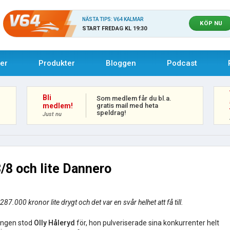
NÄSTA TIPS: V64 KALMAR
KÖP NU
START FREDAG KL 19:30
uer
Produkter
Bloggen
Podcast
Bli
Som medlem får du bl.a.
gratis mail med heta
medlem!
speldrag!
Just nu
/8 och lite Dannero
287.000 kronor lite drygt och det var en svår helhet att få till.
ången stod
Olly Håleryd
för, hon pulveriserade sina konkurrenter helt