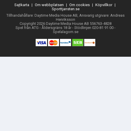
Sajtkarta
|
Om webbplatsen
|
Om cookies
|
Köpvillkor
|
Sporttjansten.se
Tillhandahållare: Daytime Media House AB, Ansvarig utgivare: Andreas
Henriksson
Copyright 2026 Daytime Media House AB 556763-4828
Spel från ATG - Åldersgräns 18 år - Stödlinjen 020-81 91 00 -
Spelalagom.se