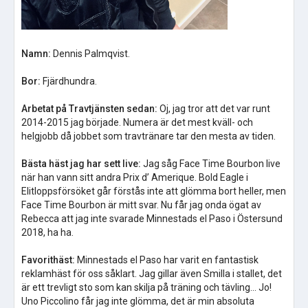
Namn:
Dennis Palmqvist.
Bor:
Fjärdhundra.
Arbetat på Travtjänsten sedan:
Oj, jag tror att det var runt
2014-2015 jag började. Numera är det mest kväll- och
helgjobb då jobbet som travtränare tar den mesta av tiden.
Bästa häst jag har sett live:
Jag såg Face Time Bourbon live
när han vann sitt andra Prix d’ Amerique. Bold Eagle i
Elitloppsförsöket går förstås inte att glömma bort heller, men
Face Time Bourbon är mitt svar. Nu får jag onda ögat av
Rebecca att jag inte svarade Minnestads el Paso i Östersund
2018, ha ha.
Favorithäst:
Minnestads el Paso har varit en fantastisk
reklamhäst för oss såklart. Jag gillar även Smilla i stallet, det
är ett trevligt sto som kan skilja på träning och tävling... Jo!
Uno Piccolino får jag inte glömma, det är min absoluta