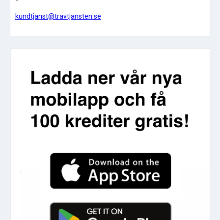
kundtjanst@travtjansten.se