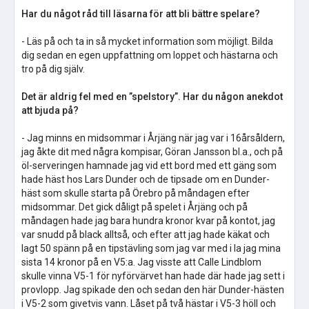
Har du något råd till läsarna för att bli bättre spelare?
- Läs på och ta in så mycket information som möjligt. Bilda
dig sedan en egen uppfattning om loppet och hästarna och
tro på dig själv.
Det är aldrig fel med en ”spelstory”. Har du någon anekdot
att bjuda på?
- Jag minns en midsommar i Årjäng när jag var i 16årsåldern,
jag åkte dit med några kompisar, Göran Jansson bl.a., och på
öl-serveringen hamnade jag vid ett bord med ett gäng som
hade häst hos Lars Dunder och de tipsade om en Dunder-
häst som skulle starta på Örebro på måndagen efter
midsommar. Det gick dåligt på spelet i Årjäng och på
måndagen hade jag bara hundra kronor kvar på kontot, jag
var snudd på black alltså, och efter att jag hade käkat och
lagt 50 spänn på en tipstävling som jag var med i la jag mina
sista 14 kronor på en V5:a. Jag visste att Calle Lindblom
skulle vinna V5-1 för nyförvärvet han hade där hade jag sett i
provlopp. Jag spikade den och sedan den här Dunder-hästen
i V5-2 som givetvis vann. Låset på två hästar i V5-3 höll och