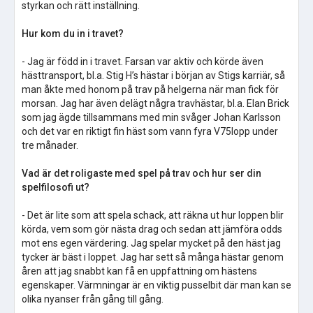
styrkan och rätt inställning.
Hur kom du in i travet?
- Jag är född in i travet. Farsan var aktiv och körde även
hästtransport, bl.a. Stig H’s hästar i början av Stigs karriär, så
man åkte med honom på trav på helgerna när man fick för
morsan. Jag har även delägt några travhästar, bl.a. Elan Brick
som jag ägde tillsammans med min svåger Johan Karlsson
och det var en riktigt fin häst som vann fyra V75lopp under
tre månader.
Vad är det roligaste med spel på trav och hur ser din
spelfilosofi ut?
- Det är lite som att spela schack, att räkna ut hur loppen blir
körda, vem som gör nästa drag och sedan att jämföra odds
mot ens egen värdering. Jag spelar mycket på den häst jag
tycker är bäst i loppet. Jag har sett så många hästar genom
åren att jag snabbt kan få en uppfattning om hästens
egenskaper. Värmningar är en viktig pusselbit där man kan se
olika nyanser från gång till gång.