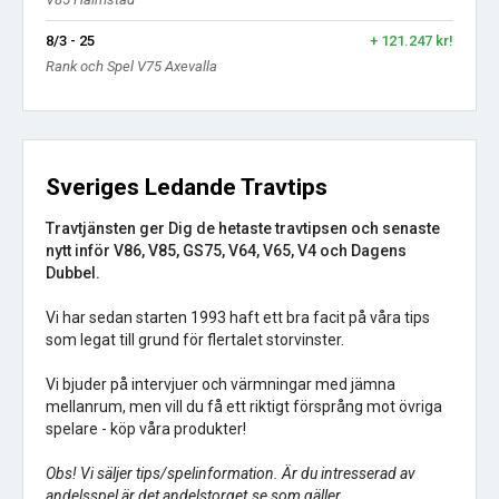
8/3 - 25
+ 121.247 kr!
Rank och Spel V75 Axevalla
Sveriges Ledande Travtips
Travtjänsten ger Dig de hetaste travtipsen och senaste
nytt inför V86, V85, GS75, V64, V65, V4 och Dagens
Dubbel.
Vi har sedan starten 1993 haft ett bra facit på våra tips
som legat till grund för flertalet storvinster.
Vi bjuder på intervjuer och värmningar med jämna
mellanrum, men vill du få ett riktigt försprång mot övriga
spelare - köp våra produkter!
Obs! Vi säljer tips/spelinformation. Är du intresserad av
andelsspel är det andelstorget.se som gäller.