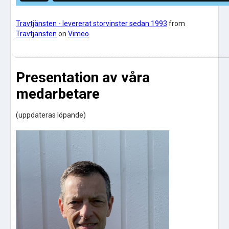
Travtjänsten - levererat storvinster sedan 1993
from
Travtjansten
on
Vimeo
.
_____________________________________________________________________
Presentation av våra
medarbetare
(uppdateras löpande)