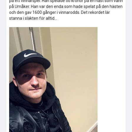
på ett vinnarspel. Han spelade tio kronor på en häst som vann
på Umåker. Han var den enda som hade spelat på den hästen
och den gav 1600 gånger i vinnarodds. Det rekordet lär
stanna i släkten för alltid...