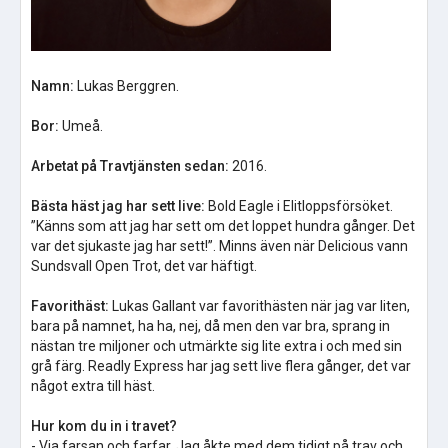
Namn:
Lukas Berggren.
Bor:
Umeå.
Arbetat på Travtjänsten sedan:
2016.
Bästa häst jag har sett live:
Bold Eagle i Elitloppsförsöket.
”Känns som att jag har sett om det loppet hundra gånger. Det
var det sjukaste jag har sett!”. Minns även när Delicious vann
Sundsvall Open Trot, det var häftigt.
Favorithäst:
Lukas Gallant var favorithästen när jag var liten,
bara på namnet, ha ha, nej, då men den var bra, sprang in
nästan tre miljoner och utmärkte sig lite extra i och med sin
grå färg. Readly Express har jag sett live flera gånger, det var
något extra till häst.
Hur kom du in i travet?
- Via farsan och farfar. Jag åkte med dem tidigt på trav och