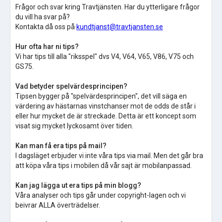
Frågor och svar kring Travtjänsten. Har du ytterligare frågor
du vill ha svar på?
Kontakta då oss på
kundtjanst@travtjansten.se
Hur ofta har ni tips?
Vi har tips till alla "riksspel" dvs V4, V64, V65, V86, V75 och
GS75.
Vad betyder spelvärdesprincipen?
Tipsen bygger på "spelvärdesprincipen", det vill säga en
värdering av hästarnas vinstchanser mot de odds de står i
eller hur mycket de är streckade. Detta är ett koncept som
visat sig mycket lyckosamt över tiden.
Kan man få era tips på mail?
I dagsläget erbjuder vi inte våra tips via mail. Men det går bra
att köpa våra tips i mobilen då vår sajt är mobilanpassad.
Kan jag lägga ut era tips på min blogg?
Våra analyser och tips går under copyright-lagen och vi
beivrar ALLA överträdelser.