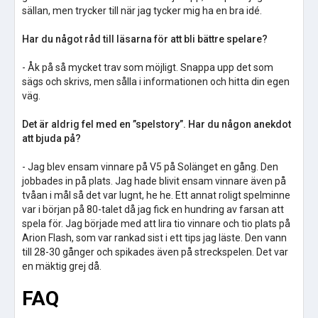
sällan, men trycker till när jag tycker mig ha en bra idé.
Har du något råd till läsarna för att bli bättre spelare?
- Åk på så mycket trav som möjligt. Snappa upp det som
sägs och skrivs, men sålla i informationen och hitta din egen
väg.
Det är aldrig fel med en ”spelstory”. Har du någon anekdot
att bjuda på?
- Jag blev ensam vinnare på V5 på Solänget en gång. Den
jobbades in på plats. Jag hade blivit ensam vinnare även på
tvåan i mål så det var lugnt, he he. Ett annat roligt spelminne
var i början på 80-talet då jag fick en hundring av farsan att
spela för. Jag började med att lira tio vinnare och tio plats på
Arion Flash, som var rankad sist i ett tips jag läste. Den vann
till 28-30 gånger och spikades även på streckspelen. Det var
en mäktig grej då.
FAQ