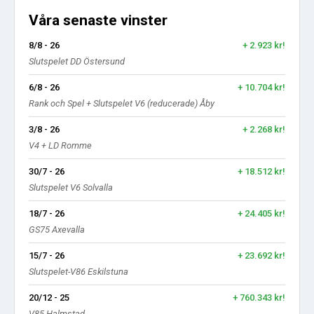
Våra senaste vinster
8/8 - 26
+ 2.923 kr!
Slutspelet DD Östersund
6/8 - 26
+ 10.704 kr!
Rank och Spel + Slutspelet V6 (reducerade) Åby
3/8 - 26
+ 2.268 kr!
V4 + LD Romme
30/7 - 26
+ 18.512 kr!
Slutspelet V6 Solvalla
18/7 - 26
+ 24.405 kr!
GS75 Axevalla
15/7 - 26
+ 23.692 kr!
Slutspelet-V86 Eskilstuna
20/12 - 25
+ 760.343 kr!
V85 Halmstad