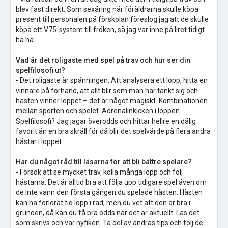
blev fast direkt. Som sexåring när föräldrarna skulle köpa
present till personalen på förskolan föreslog jag att de skulle
köpa ett V75-system till fröken, så jag var inne på liret tidigt
ha ha.
Vad är det roligaste med spel på trav och hur ser din
spelfilosofi ut?
- Det roligaste är spänningen. Att analysera ett lopp, hitta en
vinnare på förhand, att allt blir som man har tänkt sig och
hästen vinner loppet – det är något magiskt. Kombinationen
mellan sporten och spelet. Adrenalinkicken i loppen.
Spelfilosofi? Jag jagar överodds och hittar hellre en dålig
favorit än en bra skräll för då blir det spelvärde på flera andra
hästar i loppet.
Har du något råd till läsarna för att bli bättre spelare?
- Försök att se mycket trav, kolla många lopp och följ
hästarna. Det är alltid bra att följa upp tidigare spel även om
de inte vann den första gången du spelade hästen. Hästen
kan ha förlorat tio lopp i rad, men du vet att den är bra i
grunden, då kan du få bra odds när det är aktuellt. Läs det
som skrivs och var nyfiken. Ta del av andras tips och följ de