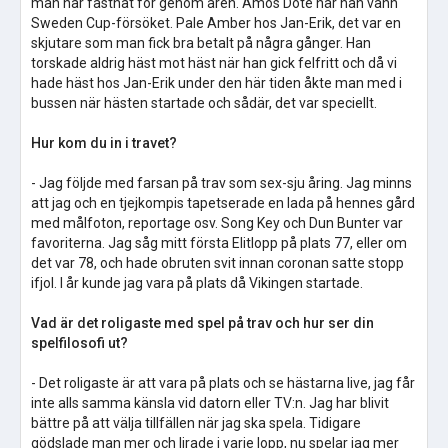
man har fastnat för genom åren. Amos Dote när han vann
Sweden Cup-försöket. Pale Amber hos Jan-Erik, det var en
skjutare som man fick bra betalt på några gånger. Han
torskade aldrig häst mot häst när han gick felfritt och då vi
hade häst hos Jan-Erik under den här tiden åkte man med i
bussen när hästen startade och sådär, det var speciellt.
Hur kom du in i travet?
- Jag följde med farsan på trav som sex-sju åring. Jag minns
att jag och en tjejkompis tapetserade en lada på hennes gård
med målfoton, reportage osv. Song Key och Dun Bunter var
favoriterna. Jag såg mitt första Elitlopp på plats 77, eller om
det var 78, och hade obruten svit innan coronan satte stopp
ifjol. I år kunde jag vara på plats då Vikingen startade.
Vad är det roligaste med spel på trav och hur ser din
spelfilosofi ut?
- Det roligaste är att vara på plats och se hästarna live, jag får
inte alls samma känsla vid datorn eller TV:n. Jag har blivit
bättre på att välja tillfällen när jag ska spela. Tidigare
gödslade man mer och lirade i varje lopp, nu spelar jag mer