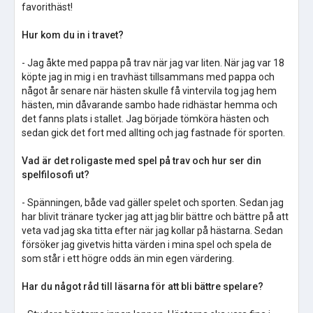
favorithäst!
Hur kom du in i travet?
- Jag åkte med pappa på trav när jag var liten. När jag var 18
köpte jag in mig i en travhäst tillsammans med pappa och
något år senare när hästen skulle få vintervila tog jag hem
hästen, min dåvarande sambo hade ridhästar hemma och
det fanns plats i stallet. Jag började tömköra hästen och
sedan gick det fort med allting och jag fastnade för sporten.
Vad är det roligaste med spel på trav och hur ser din
spelfilosofi ut?
- Spänningen, både vad gäller spelet och sporten. Sedan jag
har blivit tränare tycker jag att jag blir bättre och bättre på att
veta vad jag ska titta efter när jag kollar på hästarna. Sedan
försöker jag givetvis hitta värden i mina spel och spela de
som står i ett högre odds än min egen värdering.
Har du något råd till läsarna för att bli bättre spelare?