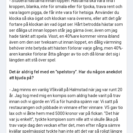
- Studera hästarna innan loppen. Hästarna ska vara fina i
kroppen, blanka, inte för smala eller för tjocka, trava rent och
vara lagom pigga, de får inte vara för hetsiga. Använder du
klocka så ska ögat och klockan vara överens, eller att det går
fortare på klockan än vad ögat ser. Hårt betrodda hästar som
ser dåliga ut innan loppen står jag gärna över, även om jag
hade tänkt att spela. Visst, en 40%are kommer vinna ibland
även om den ser tveksam ut innan loppet, en dålig värmning
behöver inte betyda att hästen förlorar varje gång, men 40%-
aren kanske förlorar åtta gånger av tio och då lönar det sig i
längden att stå över spel.
Det är aldrig fel med en ”spelstory”. Har du någon anekdot
att bjuda på?
- Jag minns en vanlig V5kväll på Halmstad när jag var runt 20
år. Jag tog med mig en kompis som aldrig hade varit på trav
innan och vi gjorde en V5:a för hundra spänn var. Vi satt på
restaurangen och jobbade in vinnare efter vinnare. V5 gav tio
lax och vi åkte hem med 5000 kronor var på fickan. ”Det här
var ju enkelt”, tyckte kompisen som ville att vi skulle åka på
trav varje dag den veckan efter det, men efter några sämre
kvällar spelmässigt tyckte han inte att det var så roligt längre