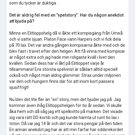
som du tycker är duktiga.
Det är aldrig fel med en ”spelstory”. Har du någon anekdot
att bjuda på?
Minns en Elitloppshelg då vi åkte ett kompisgäng från Umeå
och vi satte sjuan. Platon Face vann Harpers och vi fick dela
på 70 lax. Det var andra gången kompisarna åkte med och de
blev fast i travet efter den helgen. Att få vinna med kompisar
är något extra och jag hade min roligaste kväll i livet den
kvällen. Sedan dess har vi åkt på Elitloppet varje år
tillsammans! Ens största spelvinst är såklart alltid speciell
också och något man aldrig glömmer. Strax under miljonen
var den och hungern finns där för att inom kort passera
sjusiffrigt!
Nu blev det lite fler än "en" story, men det bjuder jag på. Jag
kommer även ihåg Elitloppshelgen för tio år sedan. Vi skulle
åka hem och då såg jag ett spelkvitto på marken. Det visade
sig vara rätt DD-komb och jag kunde hämta ut runt tio lax i
toton. Då var jag 14 år och det var stora pengar på den tiden.
En annan anekdot jag har är att min farfar har oddsrekordet