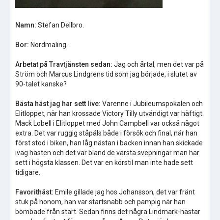
Namn:
Stefan Dellbro.
Bor:
Nordmaling.
Arbetat på Travtjänsten sedan:
Jag och årtal, men det var på
Ström och Marcus Lindgrens tid som jag började, i slutet av
90-talet kanske?
Bästa häst jag har sett live:
Varenne i Jubileumspokalen och
Elitloppet, när han krossade Victory Tilly utvändigt var häftigt.
Mack Lobell i Elitloppet med John Campbell var också något
extra. Det var ruggig ståpäls både i försök och final, när han
först stod i biken, han låg nästan i backen innan han skickade
iväg hästen och det var bland de värsta svepningar man har
sett i högsta klassen. Det var en körstil man inte hade sett
tidigare.
Favorithäst:
Emile gillade jag hos Johansson, det var fränt
stuk på honom, han var startsnabb och pampig när han
bombade från start. Sedan finns det några Lindmark-hästar