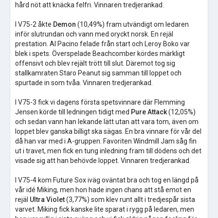
hård nöt att knäcka felfri. Vinnaren tredjerankad.
I V75-2 åkte
Demon
(10,49%) fram utvändigt om ledaren
inför slutrundan och vann med oryckt norsk. En rejäl
prestation. Al Pacino felade från start och Leroy Boko var
blek i spets. Överspelade Beachcomber kördes märkligt
offensivt och blev rejält trött till slut. Däremot tog sig
stallkamraten Staro Peanut sig samman till loppet och
spurtade in som tvåa. Vinnaren tredjerankad.
I V75-3 fick vi dagens första spetsvinnare där Flemming
Jensen körde till ledningen tidigt med
Pure Attack
(12,05%)
och sedan vann han lekande lätt utan att vara tom, även om
loppet blev ganska billigt ska sägas. En bra vinnare för vår del
då han var med i A-gruppen. Favoriten Windmill Jam såg fin
ut i travet, men fick en tung inledning fram till dödens och det
visade sig att han behövde loppet. Vinnaren tredjerankad.
I V75-4 kom Future Sox iväg oväntat bra och tog en längd på
vår idé Miking, men hon hade ingen chans att stå emot en
rejäl
Ultra Violet
(3,77%) som klev runt allt i tredjespår sista
varvet. Miking fick kanske lite sparat i rygg på ledaren, men