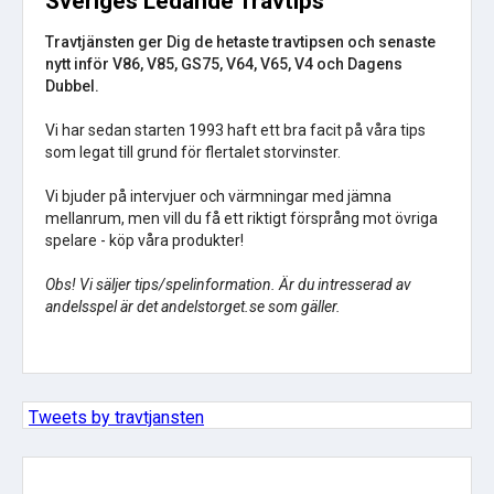
Sveriges Ledande Travtips
Travtjänsten ger Dig de hetaste travtipsen och senaste
nytt inför V86, V85, GS75, V64, V65, V4 och Dagens
Dubbel.
Vi har sedan starten 1993 haft ett bra facit på våra tips
som legat till grund för flertalet storvinster.
Vi bjuder på intervjuer och värmningar med jämna
mellanrum, men vill du få ett riktigt försprång mot övriga
spelare - köp våra produkter!
Obs! Vi säljer tips/spelinformation. Är du intresserad av
andelsspel är det andelstorget.se som gäller.
Tweets by travtjansten