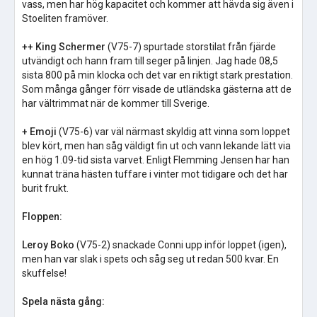
vass, men har hög kapacitet och kommer att hävda sig även i
Stoeliten framöver.
++ King Schermer
(V75-7) spurtade storstilat från fjärde
utvändigt och hann fram till seger på linjen. Jag hade 08,5
sista 800 på min klocka och det var en riktigt stark prestation.
Som många gånger förr visade de utländska gästerna att de
har vältrimmat när de kommer till Sverige.
+ Emoji
(V75-6) var väl närmast skyldig att vinna som loppet
blev kört, men han såg väldigt fin ut och vann lekande lätt via
en hög 1.09-tid sista varvet. Enligt Flemming Jensen har han
kunnat träna hästen tuffare i vinter mot tidigare och det har
burit frukt.
Floppen:
Leroy Boko
(V75-2) snackade Conni upp inför loppet (igen),
men han var slak i spets och såg seg ut redan 500 kvar. En
skuffelse!
Spela nästa gång: