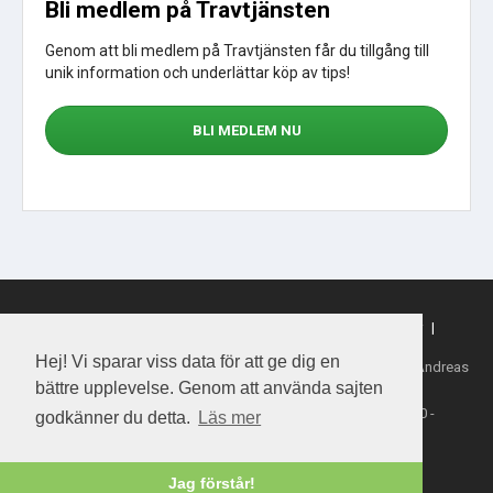
Bli medlem på Travtjänsten
Genom att bli medlem på Travtjänsten får du tillgång till
unik information och underlättar köp av tips!
BLI MEDLEM NU
Sajtkarta
|
Om webbplatsen
|
Om cookies
|
Köpvillkor
|
Sporttjansten.se
Hej! Vi sparar viss data för att ge dig en
Tillhandahållare: Daytime Media House AB, Ansvarig utgivare: Andreas
Henriksson
bättre upplevelse. Genom att använda sajten
Copyright 2026 Daytime Media House AB 556763-4828
Spel från ATG - Åldersgräns 18 år - Stödlinjen 020-81 91 00 -
godkänner du detta.
Läs mer
Spelalagom.se
Jag förstår!