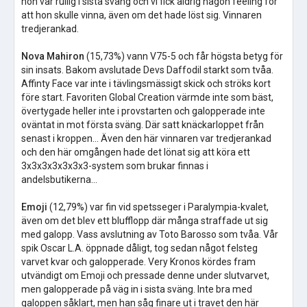
hon var rullig i sista sväng och vi fick aldrig någon feeling för
att hon skulle vinna, även om det hade löst sig. Vinnaren
tredjerankad.
Nova Mahiron
(15,73%) vann V75-5 och får högsta betyg för
sin insats. Bakom avslutade Devs Daffodil starkt som tvåa.
Affinty Face var inte i tävlingsmässigt skick och ströks kort
före start. Favoriten Global Creation värmde inte som bäst,
övertygade heller inte i provstarten och galopperade inte
oväntat in mot första sväng. Där satt knäckarloppet från
senast i kroppen… Även den här vinnaren var tredjerankad
och den här omgången hade det lönat sig att köra ett
3x3x3x3x3x3x3-system som brukar finnas i
andelsbutikerna...
Emoji
(12,79%) var fin vid spetsseger i Paralympia-kvalet,
även om det blev ett blufflopp där många straffade ut sig
med galopp. Vass avslutning av Toto Barosso som tvåa. Vår
spik Oscar L.A. öppnade dåligt, tog sedan något felsteg
varvet kvar och galopperade. Very Kronos kördes fram
utvändigt om Emoji och pressade denne under slutvarvet,
men galopperade på väg in i sista sväng. Inte bra med
galoppen såklart, men han såg finare ut i travet den här