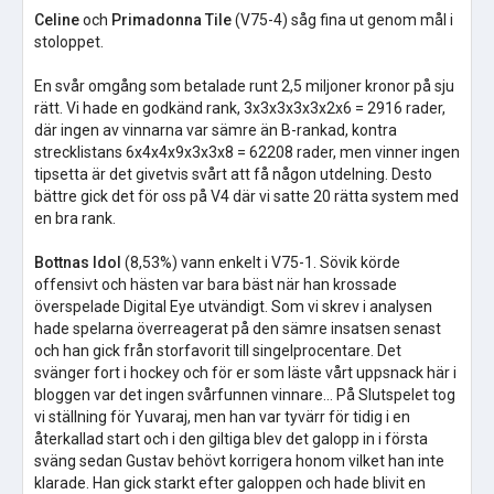
Celine
och
Primadonna Tile
(V75-4) såg fina ut genom mål i
stoloppet.
En svår omgång som betalade runt 2,5 miljoner kronor på sju
rätt. Vi hade en godkänd rank, 3x3x3x3x3x2x6 = 2916 rader,
där ingen av vinnarna var sämre än B-rankad, kontra
strecklistans 6x4x4x9x3x3x8 = 62208 rader, men vinner ingen
tipsetta är det givetvis svårt att få någon utdelning. Desto
bättre gick det för oss på V4 där vi satte 20 rätta system med
en bra rank.
Bottnas Idol
(8,53%) vann enkelt i V75-1. Sövik körde
offensivt och hästen var bara bäst när han krossade
överspelade Digital Eye utvändigt. Som vi skrev i analysen
hade spelarna överreagerat på den sämre insatsen senast
och han gick från storfavorit till singelprocentare. Det
svänger fort i hockey och för er som läste vårt uppsnack här i
bloggen var det ingen svårfunnen vinnare… På Slutspelet tog
vi ställning för Yuvaraj, men han var tyvärr för tidig i en
återkallad start och i den giltiga blev det galopp in i första
sväng sedan Gustav behövt korrigera honom vilket han inte
klarade. Han gick starkt efter galoppen och hade blivit en