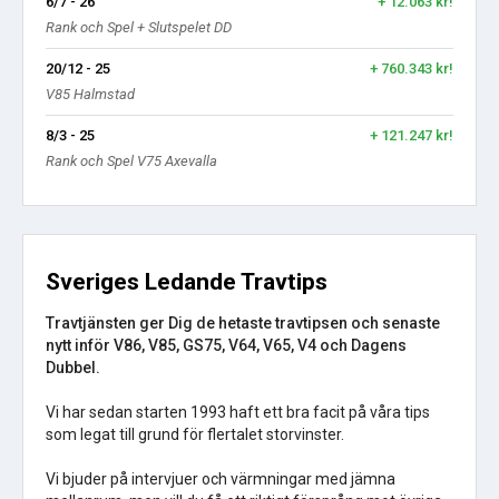
6/7 - 26
+ 12.063 kr!
Rank och Spel + Slutspelet DD
20/12 - 25
+ 760.343 kr!
V85 Halmstad
8/3 - 25
+ 121.247 kr!
Rank och Spel V75 Axevalla
Sveriges Ledande Travtips
Travtjänsten ger Dig de hetaste travtipsen och senaste
nytt inför V86, V85, GS75, V64, V65, V4 och Dagens
Dubbel.
Vi har sedan starten 1993 haft ett bra facit på våra tips
som legat till grund för flertalet storvinster.
Vi bjuder på intervjuer och värmningar med jämna