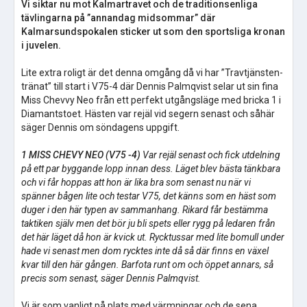
Vi siktar nu mot Kalmartravet och de traditionsenliga
tävlingarna på ”annandag midsommar” där
Kalmarsundspokalen sticker ut som den sportsliga kronan
i juvelen.
Lite extra roligt är det denna omgång då vi har ”Travtjänsten-
tränat” till start i V75-4 där Dennis Palmqvist selar ut sin fina
Miss Chevvy Neo från ett perfekt utgångsläge med bricka 1 i
Diamantstoet. Hästen var rejäl vid segern senast och såhär
säger Dennis om söndagens uppgift.
1 MISS CHEVY NEO (V75 -4)
Var rejäl senast och fick utdelning
på ett par byggande lopp innan dess. Läget blev bästa tänkbara
och vi får hoppas att hon är lika bra som senast nu när vi
spänner bågen lite och testar V75, det känns som en häst som
duger i den här typen av sammanhang. Rikard får bestämma
taktiken själv men det bör ju bli spets eller rygg på ledaren från
det här läget då hon är kvick ut. Rycktussar med lite bomull under
hade vi senast men dom rycktes inte då så där finns en växel
kvar till den här gången. Barfota runt om och öppet annars, så
precis som senast, säger Dennis Palmqvist.
Vi är som vanligt på plats med värmningar och de sena