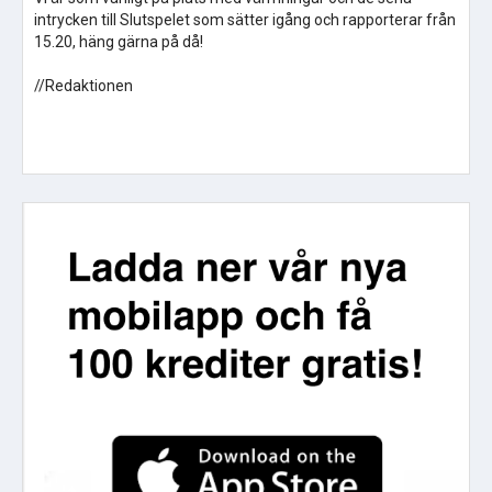
intrycken till Slutspelet som sätter igång och rapporterar från
15.20, häng gärna på då!
//Redaktionen