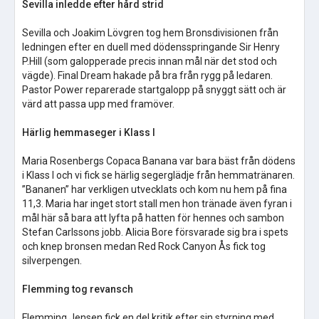
Sevilla inledde efter hård strid
Sevilla och Joakim Lövgren tog hem Bronsdivisionen från
ledningen efter en duell med dödensspringande Sir Henry
P.Hill (som galopperade precis innan mål när det stod och
vägde). Final Dream hakade på bra från rygg på ledaren.
Pastor Power reparerade startgalopp på snyggt sätt och är
värd att passa upp med framöver.
Härlig hemmaseger i Klass I
Maria Rosenbergs Copaca Banana var bara bäst från dödens
i Klass I och vi fick se härlig segerglädje från hemmatränaren.
”Bananen” har verkligen utvecklats och kom nu hem på fina
11,3. Maria har inget stort stall men hon tränade även fyran i
mål här så bara att lyfta på hatten för hennes och sambon
Stefan Carlssons jobb. Alicia Bore försvarade sig bra i spets
och knep bronsen medan Red Rock Canyon Ås fick tog
silverpengen.
Flemming tog revansch
Flemming Jensen fick en del kritik efter sin styrning med