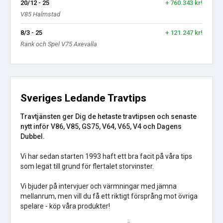
20/12 - 25
+ 760.343 kr!
V85 Halmstad
8/3 - 25
+ 121.247 kr!
Rank och Spel V75 Axevalla
Sveriges Ledande Travtips
Travtjänsten ger Dig de hetaste travtipsen och senaste
nytt inför V86, V85, GS75, V64, V65, V4 och Dagens
Dubbel.
Vi har sedan starten 1993 haft ett bra facit på våra tips
som legat till grund för flertalet storvinster.
Vi bjuder på intervjuer och värmningar med jämna
mellanrum, men vill du få ett riktigt försprång mot övriga
spelare - köp våra produkter!