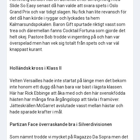
Slide So Easy senast då han valde att svara spets i Oslo
Grand Prix och var tidigt slagen. Nu fick han lite revansch för
det då han körde i ryggar och lyckades ta hem
Kalmarsundspokalen. Baron Gift spurtade riktigt vasst som
trea och däremellan fanns Cocktail Fortuna som gjorde det
helt okej. Pastore Bob trodde vi ingenting på och han var
överspelad men han vek sig totalt från spets och var väl
knappast kurant.
Holländsk kross i Klass II
Velten Versailles hade inte startat på länge men det bekom
inte honom ett dugg då han bara var bäst i lägsta klassen.
Här har Rick Ebbinge att åka med och den här svenskfödda
hästen har många fina årgångslopp att tävla i framöver.
Jätteskrällen McGarret avslutade vasst mellan hästar och
hade sparade krafter i mål.
Partizan Face överraskande bra i Silverdivisionen
Som nämnt trodde vi mycket på Ragazzo Da Sopra men det