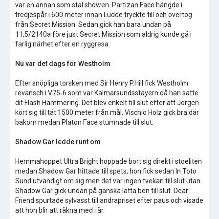
var en annan som stal showen. Partizan Face hängde i
tredjespår i 600 meter innan Ludde tryckte till och övertog
från Secret Mission. Sedan gick han bara undan på
11,5/2140a före just Secret Mission som aldrig kunde gå i
farlig närhet efter en ryggresa.
Nu var det dags för Westholm
Efter snöpliga torsken med Sir Henry P.Hill fick Westholm
revansch i V75-6 som var Kalmarsundsstayern då han satte
dit Flash Hammering. Det blev enkelt till slut efter att Jörgen
kört sig till tät 1500 meter från mål. Vischio Holz gick bra där
bakom medan Platon Face stumnade till slut.
Shadow Gar ledde runt om
Hemmahoppet Ultra Bright hoppade bort sig direkt i stoeliten
medan Shadow Gar hittade till spets, hon fick sedan In Toto
Sund utvändigt om sig men det var ingen tvekan till slut utan
Shadow Gar gick undan på ganska lätta ben till slut. Dear
Friend spurtade sylvasst till andrapriset efter paus och visade
att hon blir att räkna med i år.