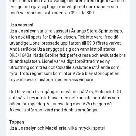
inte i spets men från utvändigt ledaren stred Urgent Call som
en tiger och gav sig högst motvilligt mot norrmannen som
ändå var starkast sista biten via 09 sista 800.
Uza vassast
Uza Jossley
n var allra vassast i Årjängs Stora Sprinterlopp.
Hon dök till spets för Erik Adielsson. Fick inte vara ifred då
utvändige Lionel pressade upp farten till 09,3 första varvet.
Ändå sträckte Uza snyggt på sig och vann lätt på starka
09,3/1640a. Nadal Broline fick perfekt resa och avslutade bra
till andraplatsen. Lionel var väldigt förbättrad med ny
utrustning som trea och Cokstile avslutade strålande som
fyra. Trots regnet som kom inför V75-6 blev storloppet en
mycket sevärd historia med en vass vinnare.
Det blev inga framgångar för vår del på V75, Slutspelet-DD
satt så vi blev inte lottlösa men det kan inte betraktas som
någon bra speldag. Vi tar nya tag med V75 i helgen då
Axevalla står som värd med dubbla omgångar.
Toppen
Uza Jossely
n och
Macelleria
, vilka intryck i spets!