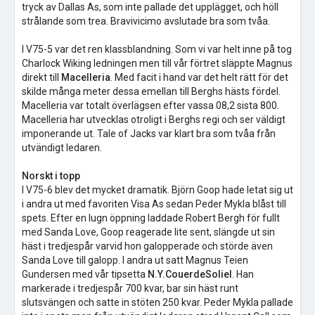
tryck av Dallas As, som inte pallade det upplägget, och höll
strålande som trea. Bravivicimo avslutade bra som tvåa.
I V75-5 var det ren klassblandning. Som vi var helt inne på tog
Charlock Wiking ledningen men till vår förtret släppte Magnus
direkt till
Macelleria
. Med facit i hand var det helt rätt för det
skilde många meter dessa emellan till Berghs hästs fördel.
Macelleria var totalt överlägsen efter vassa 08,2 sista 800.
Macelleria har utvecklas otroligt i Berghs regi och ser väldigt
imponerande ut. Tale of Jacks var klart bra som tvåa från
utvändigt ledaren.
Norskt i topp
I V75-6 blev det mycket dramatik. Björn Goop hade letat sig ut
i andra ut med favoriten Visa As sedan Peder Mykla blåst till
spets. Efter en lugn öppning laddade Robert Bergh för fullt
med Sanda Love, Goop reagerade lite sent, slängde ut sin
häst i tredjespår varvid hon galopperade och störde även
Sanda Love till galopp. I andra ut satt Magnus Teien
Gundersen med vår tipsetta
N.Y.CouerdeSoliel
. Han
markerade i tredjespår 700 kvar, bar sin häst runt
slutsvängen och satte in stöten 250 kvar. Peder Mykla pallade