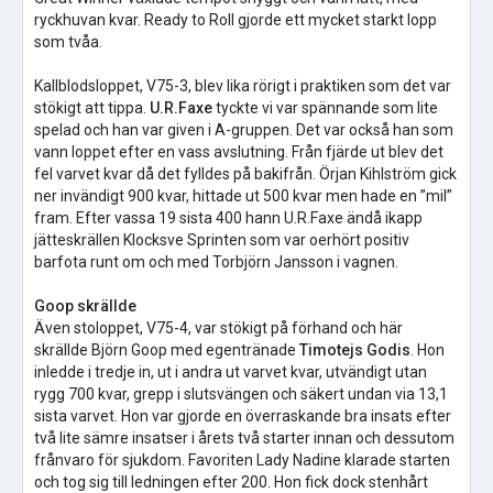
ryckhuvan kvar. Ready to Roll gjorde ett mycket starkt lopp
som tvåa.
Kallblodsloppet, V75-3, blev lika rörigt i praktiken som det var
stökigt att tippa.
U.R.Faxe
tyckte vi var spännande som lite
spelad och han var given i A-gruppen. Det var också han som
vann loppet efter en vass avslutning. Från fjärde ut blev det
fel varvet kvar då det fylldes på bakifrån. Örjan Kihlström gick
ner invändigt 900 kvar, hittade ut 500 kvar men hade en ”mil”
fram. Efter vassa 19 sista 400 hann U.R.Faxe ändå ikapp
jätteskrällen Klocksve Sprinten som var oerhört positiv
barfota runt om och med Torbjörn Jansson i vagnen.
Goop skrällde
Även stoloppet, V75-4, var stökigt på förhand och här
skrällde Björn Goop med egentränade
Timotejs Godis
. Hon
inledde i tredje in, ut i andra ut varvet kvar, utvändigt utan
rygg 700 kvar, grepp i slutsvängen och säkert undan via 13,1
sista varvet. Hon var gjorde en överraskande bra insats efter
två lite sämre insatser i årets två starter innan och dessutom
frånvaro för sjukdom. Favoriten Lady Nadine klarade starten
och tog sig till ledningen efter 200. Hon fick dock stenhårt