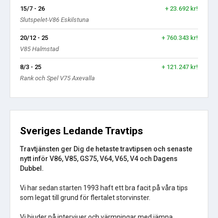
15/7 - 26
+ 23.692 kr!
Slutspelet-V86 Eskilstuna
20/12 - 25
+ 760.343 kr!
V85 Halmstad
8/3 - 25
+ 121.247 kr!
Rank och Spel V75 Axevalla
Sveriges Ledande Travtips
Travtjänsten ger Dig de hetaste travtipsen och senaste
nytt inför V86, V85, GS75, V64, V65, V4 och Dagens
Dubbel.
Vi har sedan starten 1993 haft ett bra facit på våra tips
som legat till grund för flertalet storvinster.
Vi bjuder på intervjuer och värmningar med jämna