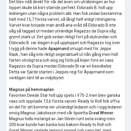
Det blev ridå direkt för vår del även om uträkningen av hur
loppet skulle bli kört stämde perfekt. Eldorado B. höll upp
ledningen utan några problem alls. Han fick sedan bestämma
helt med 15,7 första varvet, så långt helt enligt ritningarna.
Varvet kvar började man ändå ana oråd då Eldorado B inte
såg så taggad ut medan utvändige Ragazzo da Sopra såg
grymt stark ut. Det gick sedan riktigt fort på slutrundan och
Eldorado B. var slagen in på upploppet och Ragazzo tog över.
I rygg på denne hade
Apapmand
smugit med för Jeppe
Rask., han såg inte riktigt segeraktuell ut nån gång men höll
farten otroligt bra och slog sig förbi på linjen före en vass
Ragazzo da Sopra medan Eldorado Bi var en besvikelse.
Detta var fjärde starten i Jeppes regi för Apapmand som
verkligen tänt till av miljöbytet.
Magnus på hemmaplan
Favoriten Deede Star höll upp spets i V75-2 men blev ganska
vass och öppnade 13,6 första varvet. Ready to Roll fick offra
en del för att komma ner utvändigt ledaren och i rygg ledaren
smög Magnus Jakobsson med vår tipsetta
Great Winner.
Magnus hölls instängd av Jan Silvén runt sista sväng men
200 kvar kunde han backa loss bakom Ready to Roll och
Great Winner växlade tempot snyggt och vann lätt, med