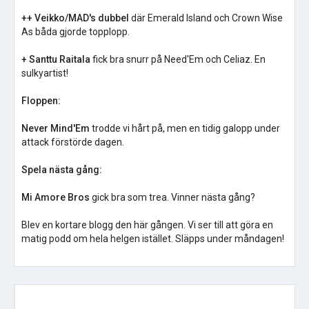
++ Veikko/MAD's dubbel
där Emerald Island och Crown Wise
As båda gjorde topplopp.
+ Santtu Raitala
fick bra snurr på Need'Em och Celiaz. En
sulkyartist!
Floppen:
Never Mind'Em
trodde vi hårt på, men en tidig galopp under
attack förstörde dagen.
Spela nästa gång:
Mi Amore Bros
gick bra som trea. Vinner nästa gång?
Blev en kortare blogg den här gången. Vi ser till att göra en
matig podd om hela helgen istället. Släpps under måndagen!