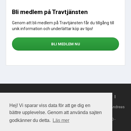
Bli medlem på Travtjänsten
Genom att bli medlem på Travtjänsten får du tillgång till
unik information och underlättar köp av tips!
BLI MEDLEM NU
Sajtkarta
|
Om webbplatsen
|
Om cookies
|
Köpvillkor
|
Sporttjansten.se
Hej! Vi sparar viss data för att ge dig en
Tillhandahållare: Daytime Media House AB, Ansvarig utgivare: Andreas
Henriksson
bättre upplevelse. Genom att använda sajten
Copyright 2026 Daytime Media House AB 556763-4828
Spel från ATG - Åldersgräns 18 år - Stödlinjen 020-81 91 00 -
godkänner du detta.
Läs mer
Spelalagom.se