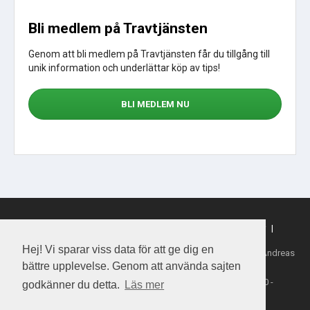
Bli medlem på Travtjänsten
Genom att bli medlem på Travtjänsten får du tillgång till
unik information och underlättar köp av tips!
BLI MEDLEM NU
Sajtkarta
|
Om webbplatsen
|
Om cookies
|
Köpvillkor
|
Sporttjansten.se
Hej! Vi sparar viss data för att ge dig en
Tillhandahållare: Daytime Media House AB, Ansvarig utgivare: Andreas
Henriksson
bättre upplevelse. Genom att använda sajten
Copyright 2026 Daytime Media House AB 556763-4828
Spel från ATG - Åldersgräns 18 år - Stödlinjen 020-81 91 00 -
godkänner du detta.
Läs mer
Spelalagom.se