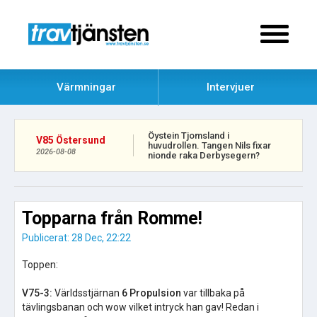
Värmningar
Intervjuer
Öystein Tjomsland i
V85 Östersund
huvudrollen. Tangen Nils fixar
2026-08-08
nionde raka Derbysegern?
Topparna från Romme!
Publicerat: 28 Dec, 22:22
Toppen:
V75-3:
Världsstjärnan
6 Propulsion
var tillbaka på
tävlingsbanan och wow vilket intryck han gav! Redan i