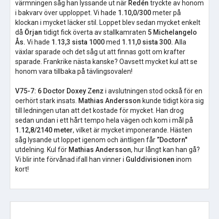
värmningen såg han lyssande ut när
Redén
tryckte av honom
i bakvarv över upploppet. Vi hade
1.10,0/300
meter på
klockan i mycket läcker stil. Loppet blev sedan mycket enkelt
då
Örjan
tidigt fick överta av stallkamraten
5 Michelangelo
Ås.
Vi hade
1.13,3 sista 1000
med
1.11,0 sista 300.
Alla
växlar sparade och det såg ut att finnas gott om krafter
sparade. Frankrike nästa kanske? Oavsett mycket kul att se
honom vara tillbaka på tävlingsovalen!
V75-7: 6 Doctor Doxey Zenz
i avslutningen stod också för en
oerhört stark insats.
Mathias Andersson
kunde tidigt köra sig
till ledningen utan att det kostade för mycket. Han drog
sedan undan i ett hårt tempo hela vägen och kom i mål på
1.12,8/2140 meter
, vilket är mycket imponerande. Hästen
såg lysande ut loppet igenom och äntligen får
”Doctorn"
utdelning. Kul för
Mathias Andersson
, hur långt kan han gå?
Vi blir inte förvånad ifall han vinner i
Gulddivisionen
inom
kort!