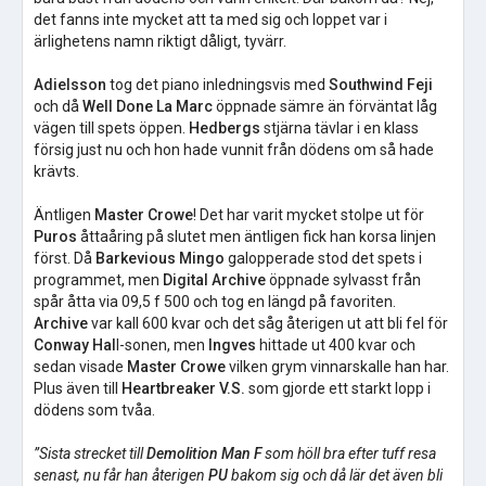
det fanns inte mycket att ta med sig och loppet var i
ärlighetens namn riktigt dåligt, tyvärr.
Adielsson
tog det piano inledningsvis med
Southwind Feji
och då
Well Done La Marc
öppnade sämre än förväntat låg
vägen till spets öppen.
Hedbergs
stjärna tävlar i en klass
försig just nu och hon hade vunnit från dödens om så hade
krävts.
Äntligen
Master Crowe
! Det har varit mycket stolpe ut för
Puros
åttaåring på slutet men äntligen fick han korsa linjen
först. Då
Barkevious Mingo
galopperade stod det spets i
programmet, men
Digital Archive
öppnade sylvasst från
spår åtta via 09,5 f 500 och tog en längd på favoriten.
Archive
var kall 600 kvar och det såg återigen ut att bli fel för
Conway Hal
l-sonen, men
Ingves
hittade ut 400 kvar och
sedan visade
Master Crowe
vilken grym vinnarskalle han har.
Plus även till
Heartbreaker V.S.
som gjorde ett starkt lopp i
dödens som tvåa.
”Sista strecket till
Demolition Man F
som höll bra efter tuff resa
senast, nu får han återigen
PU
bakom sig och då lär det även bli