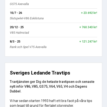
GS75 Axevalla
15/7 - 26
+ 23.692 kr!
Slutspelet-V86 Eskilstuna
20/12 - 25
+ 760.343 kr!
V85 Halmstad
8/3 - 25
+ 121.247 kr!
Rank och Spel V75 Axevalla
Sveriges Ledande Travtips
Travtjänsten ger Dig de hetaste travtipsen och senaste
nytt inför V86, V85, GS75, V64, V65, V4 och Dagens
Dubbel.
Vi har sedan starten 1993 haft ett bra facit på våra tips
som legat till grund för flertalet storvinster.