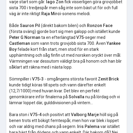
varje start som går.
Iago Zon
fick visserligen göra grovjobbet
sista 700 i tredjespår men såg inte som bäst ut för och full
väg är inte riktigt
Raja Mirci
-sonens melodi.
Både
Sauron Pil
(direkt bakom bilen) och
Ronzon Face
(första sväng) gjorde bort sig men galopp och istället kunde
Peter G Norman
ta en efterlängtad
V75
-seger med
Castleman
som vann trots grovjobb sista 700. Även
Yankee
Boy
felade kort från start, men stod för en stark
upphämtning och såg finfin ut med norsken oryckt över mål.
Värmningen var dessutom väldigt bra på honom och han blir
såklart att räkna med i nästa lopp.
Sömnpiller i
V75-3
- omgångens största favorit
Zenit Brick
kunde tidigt köras till spets och vann därefter enkelt
(12,7/1000) med huvan kvar. Det blev en perfekt
genomkörare inför finalerna på
Solvalla
nu på lördag och vi
lämnar loppet där, gulddivisionen på vintern…
Bara ston i
V75-4
och positivt att
Valborg Marje
höll sig på
benen trots ett bökigt femtespår, men hon var blek i loppet
och var aldrig med chans på segern.
Iris Palema
var istället
bara bäst från dödens och vann enkelt. Där bakom då? Nej,