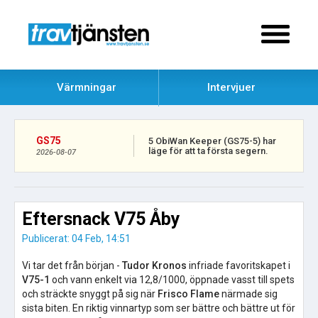
Värmningar
Intervjuer
GS75
5 ObiWan Keeper (GS75-5) har
läge för att ta första segern.
2026-08-07
Eftersnack V75 Åby
Publicerat: 04 Feb, 14:51
Vi tar det från början -
Tudor Kronos
infriade favoritskapet i
V75-1
och vann enkelt via 12,8/1000, öppnade vasst till spets
och sträckte snyggt på sig när
Frisco Flame
närmade sig
sista biten. En riktig vinnartyp som ser bättre och bättre ut för