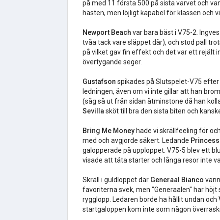
på med 11 första 500 på sista varvet och van
hästen, men löjligt kapabel för klassen och vi
Newport Beach
var bara bäst i V75-2. Ingves 
tvåa tack vare släppet där), och stod pall t
på vilket gav fin effekt och det var ett rejä
övertygande seger.
Gustafson
spikades på Slutspelet-V75 efter
ledningen, även om vi inte gillar att han bro
(såg så ut från sidan åtminstone då han kollad
Sevilla
sköt till bra den sista biten och kan
Bring Me Money
hade vi skrällfeeling för o
med och avgjorde säkert. Ledande
Princess
galopperade på upploppet. V75-5 blev ett b
visade att täta starter och långa resor inte 
Skräll i guldloppet där
Generaal Bianco
vann
favoriterna svek, men "Generaalen" har höjt s
rygglopp. Ledaren borde ha hållit undan och
startgaloppen kom inte som någon överraskni