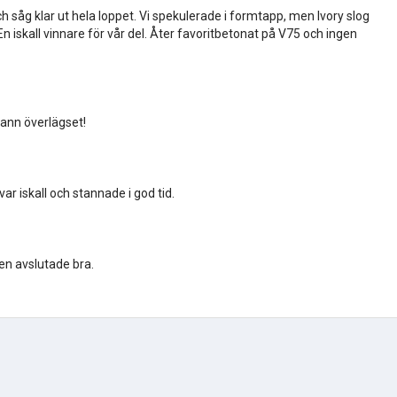
h såg klar ut hela loppet. Vi spekulerade i formtapp, men Ivory slog
n iskall vinnare för vår del. Åter favoritbetonat på V75 och ingen
 Vann överlägset!
var iskall och stannade i god tid.
en avslutade bra.