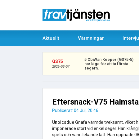
Aktuellt
Värmningar
Intervj
5 ObiWan Keeper (GS75-5)
GS75
har läge för att ta första
2026-08-07
segern.
Eftersnack-V75 Halmsta
Publicerat: 04 Jul, 20:46
Unoicsdue Gnafa
värmde tveksamt, vilket h
imponerade stort vid enkel seger. Han krånglad
spets och vann lekande lätt. Han öppnade 08