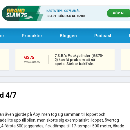
NÄSTA TIPS: GS75 ÅMÅL
KÖP NU
START SÖNDAG KL 15:00
uer
Produkter
Bloggen
Podcast
7 S.B.'s Peakyblinder (GS75-
GS75
2) kan få problem att nå
2026-08-07
spets. Sårbar bakifrån.
d 4/7
an även gjorde på Åby, men tog sig samman till loppet och
e lite upp till bilen, men skötte sig exemplariskt i loppet, övertog
,4 första 500 joggandes, fick dämpa till 17-tempo i 500 meter, ökade