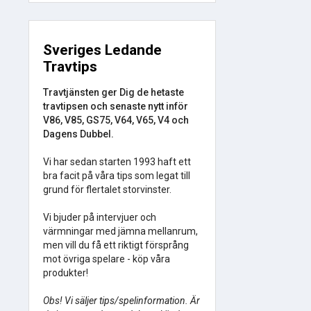
Sveriges Ledande
Travtips
Travtjänsten ger Dig de hetaste
travtipsen och senaste nytt inför
V86, V85, GS75, V64, V65, V4 och
Dagens Dubbel.
Vi har sedan starten 1993 haft ett
bra facit på våra tips som legat till
grund för flertalet storvinster.
Vi bjuder på intervjuer och
värmningar med jämna mellanrum,
men vill du få ett riktigt försprång
mot övriga spelare - köp våra
produkter!
Obs! Vi säljer tips/spelinformation. Är