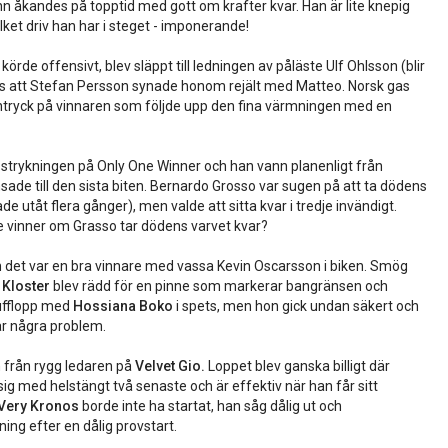
n åkandes på topptid med gott om krafter kvar. Han är lite knepig
lket driv han har i steget - imponerande!
körde offensivt, blev släppt till ledningen av påläste Ulf Ohlsson (blir
rots att Stefan Persson synade honom rejält med Matteo. Norsk gas
lt intryck på vinnaren som följde upp den fina värmningen med en
 strykningen på Only One Winner och han vann planenligt från
msade till den sista biten. Bernardo Grosso var sugen på att ta dödens
e utåt flera gånger), men valde att sitta kvar i tredje invändigt.
ske vinner om Grasso tar dödens varvet kvar?
ch det var en bra vinnare med vassa Kevin Oscarsson i biken. Smög
 Kloster
blev rädd för en pinne som markerar bangränsen och
lufflopp med
Hossiana Boko
i spets, men hon gick undan säkert och
var några problem.
 från rygg ledaren på
Velvet Gio.
Loppet blev ganska billigt där
ig med helstängt två senaste och är effektiv när han får sitt
Very Kronos
borde inte ha startat, han såg dålig ut och
ng efter en dålig provstart.