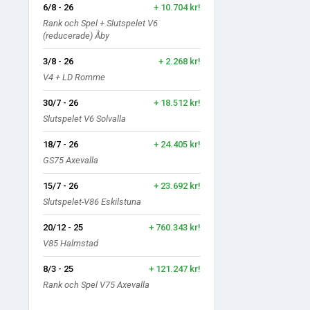
6/8 - 26
+ 10.704 kr!
Rank och Spel + Slutspelet V6
(reducerade) Åby
3/8 - 26
+ 2.268 kr!
V4 + LD Romme
30/7 - 26
+ 18.512 kr!
Slutspelet V6 Solvalla
18/7 - 26
+ 24.405 kr!
GS75 Axevalla
15/7 - 26
+ 23.692 kr!
Slutspelet-V86 Eskilstuna
20/12 - 25
+ 760.343 kr!
V85 Halmstad
8/3 - 25
+ 121.247 kr!
Rank och Spel V75 Axevalla