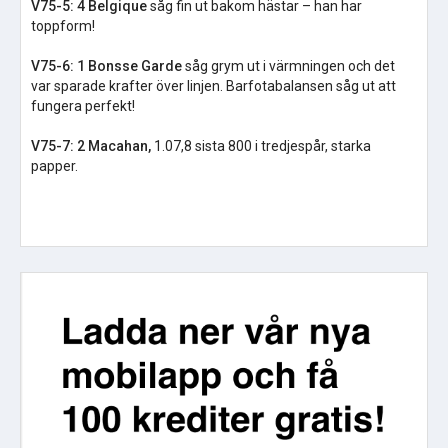
V75-5:
4 Belgique
såg fin ut bakom hästar – han har
toppform!
V75-6:
1 Bonsse Garde
såg grym ut i värmningen och det
var sparade krafter över linjen. Barfotabalansen såg ut att
fungera perfekt!
V75-7:
2 Macahan,
1.07,8 sista 800 i tredjespår, starka
papper.