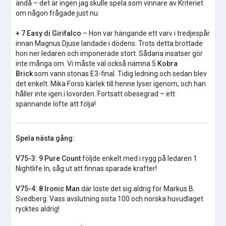
ändå – det är ingen jag skulle spela som vinnare av Kriteriet
om någon frågade just nu.
+ 7 Easy di Girifalco
– Hon var hängande ett varv i tredjespår
innan Magnus Djuse landade i dödens. Trots detta brottade
hon ner ledaren och imponerade stort. Sådana insatser gör
inte många om. Vi måste väl också nämna 5
Kobra
Brick
som vann stonas E3-final. Tidig ledning och sedan blev
det enkelt. Mika Forss kärlek till henne lyser igenom, och han
håller inte igen i lovorden. Fortsatt obesegrad – ett
spännande löfte att följa!
Spela nästa gång:
V75-3:
9 Pure Count
följde enkelt med i rygg på ledaren 1
Nightlife In, såg ut att finnas sparade krafter!
V75-4:
8 Ironic Man
där löste det sig aldrig för Markus B.
Svedberg. Vass avslutning sista 100 och norska huvudlaget
rycktes aldrig!