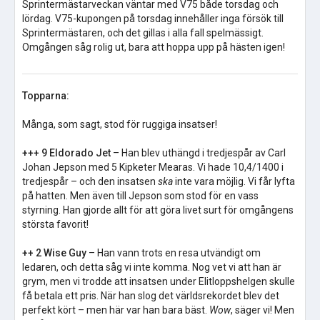
Sprintermästarveckan väntar med V75 både torsdag och
lördag. V75-kupongen på torsdag innehåller inga försök till
Sprintermästaren, och det gillas i alla fall spelmässigt.
Omgången såg rolig ut, bara att hoppa upp på hästen igen!
Topparna:
Många, som sagt, stod för ruggiga insatser!
+++ 9 Eldorado Jet
– Han blev uthängd i tredjespår av Carl
Johan Jepson med 5 Kipketer Mearas. Vi hade 10,4/1400 i
tredjespår – och den insatsen
ska
inte vara möjlig. Vi får lyfta
på hatten. Men även till Jepson som stod för en vass
styrning. Han gjorde allt för att göra livet surt för omgångens
största favorit!
++ 2 Wise Guy
– Han vann trots en resa utvändigt om
ledaren, och detta såg vi inte komma. Nog vet vi att han är
grym, men vi trodde att insatsen under Elitloppshelgen skulle
få betala ett pris. När han slog det världsrekordet blev det
perfekt kört – men här var han bara bäst.
Wow
, säger vi! Men