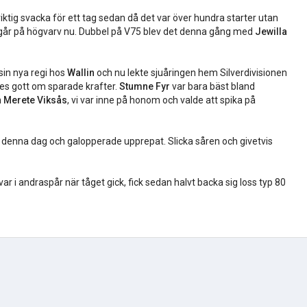
riktig svacka för ett tag sedan då det var över hundra starter utan
t går på högvarv nu. Dubbel på V75 blev det denna gång med
Jewilla
 sin nya regi hos
Wallin
och nu lekte sjuåringen hem Silverdivisionen
ynes gott om sparade krafter.
Stumne Fyr
var bara bäst bland
n
Merete Viksås
, vi var inne på honom och valde att spika på
a denna dag och galopperade upprepat. Slicka såren och givetvis
var i andraspår när tåget gick, fick sedan halvt backa sig loss typ 80