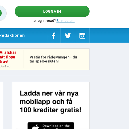
LOGGA IN
Inte registrerad?
Bli medlem
Redaktionen
Vi älskar
att tippa
Vi står för rådgivningen - du
tar spelbesluten!
trav!
Just nu