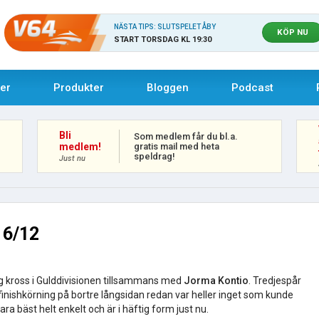
NÄSTA TIPS: SLUTSPELET ÅBY
KÖP NU
START TORSDAG KL 19:30
uer
Produkter
Bloggen
Podcast
Bli
Som medlem får du bl.a.
gratis mail med heta
medlem!
speldrag!
Just nu
16/12
ig kross i Gulddivisionen tillsammans med
Jorma Kontio
. Tredjespår
finishkörning på bortre långsidan redan var heller inget som kunde
ra bäst helt enkelt och är i häftig form just nu.