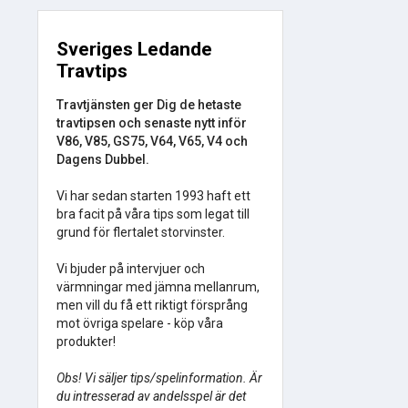
Sveriges Ledande
Travtips
Travtjänsten ger Dig de hetaste
travtipsen och senaste nytt inför
V86, V85, GS75, V64, V65, V4 och
Dagens Dubbel.
Vi har sedan starten 1993 haft ett
bra facit på våra tips som legat till
grund för flertalet storvinster.
Vi bjuder på intervjuer och
värmningar med jämna mellanrum,
men vill du få ett riktigt försprång
mot övriga spelare - köp våra
produkter!
Obs! Vi säljer tips/spelinformation. Är
du intresserad av andelsspel är det