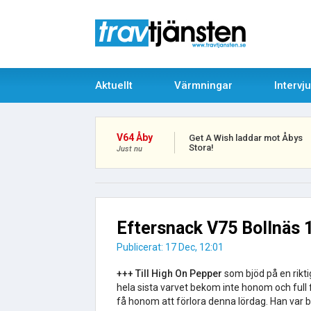
Aktuellt
Värmningar
Intervj
V64 Åby
Get A Wish laddar mot Åbys
Stora!
Just nu
Eftersnack V75 Bollnäs 
Publicerat: 17 Dec, 12:01
+++ Till High On Pepper
som bjöd på en rikt
hela sista varvet bekom inte honom och full 
få honom att förlora denna lördag. Han var ba