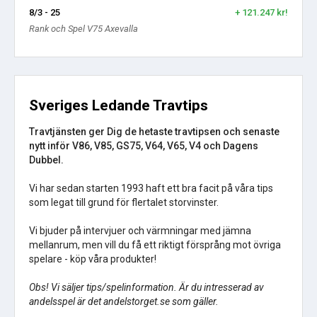
8/3 - 25
+ 121.247 kr!
Rank och Spel V75 Axevalla
Sveriges Ledande Travtips
Travtjänsten ger Dig de hetaste travtipsen och senaste
nytt inför V86, V85, GS75, V64, V65, V4 och Dagens
Dubbel.
Vi har sedan starten 1993 haft ett bra facit på våra tips
som legat till grund för flertalet storvinster.
Vi bjuder på intervjuer och värmningar med jämna
mellanrum, men vill du få ett riktigt försprång mot övriga
spelare - köp våra produkter!
Obs! Vi säljer tips/spelinformation. Är du intresserad av
andelsspel är det andelstorget.se som gäller.