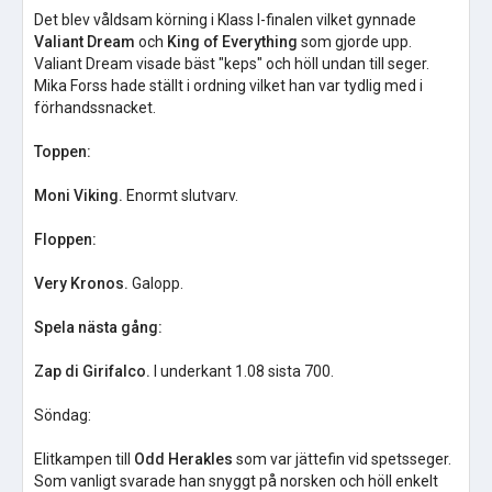
Det blev våldsam körning i Klass I-finalen vilket gynnade
Valiant Dream
och
King of Everything
som gjorde upp.
Valiant Dream visade bäst "keps" och höll undan till seger.
Mika Forss hade ställt i ordning vilket han var tydlig med i
förhandssnacket.
Toppen:
Moni Viking.
Enormt slutvarv.
Floppen:
Very Kronos.
Galopp.
Spela nästa gång:
Zap di Girifalco.
I underkant 1.08 sista 700.
Söndag:
Elitkampen till
Odd Herakles
som var jättefin vid spetsseger.
Som vanligt svarade han snyggt på norsken och höll enkelt