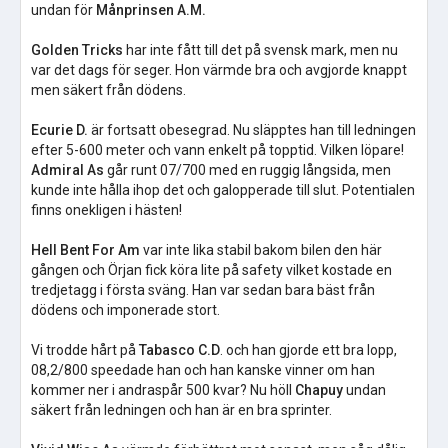
undan för
Månprinsen A.M.
Golden Tricks
har inte fått till det på svensk mark, men nu
var det dags för seger. Hon värmde bra och avgjorde knappt
men säkert från dödens.
Ecurie D.
är fortsatt obesegrad. Nu släpptes han till ledningen
efter 5-600 meter och vann enkelt på topptid. Vilken löpare!
Admiral As
går runt 07/700 med en ruggig långsida, men
kunde inte hålla ihop det och galopperade till slut. Potentialen
finns onekligen i hästen!
Hell Bent For Am
var inte lika stabil bakom bilen den här
gången och Örjan fick köra lite på safety vilket kostade en
tredjetagg i första sväng. Han var sedan bara bäst från
dödens och imponerade stort.
Vi trodde hårt på
Tabasco C.D
. och han gjorde ett bra lopp,
08,2/800 speedade han och han kanske vinner om han
kommer ner i andraspår 500 kvar? Nu höll
Chapuy
undan
säkert från ledningen och han är en bra sprinter.