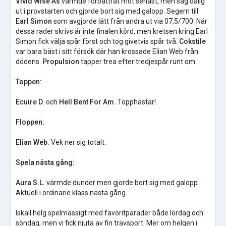
Vivid Wise As
värmde förbättrat mot senast, men såg dålig
ut i provstarten och gjorde bort sig med galopp. Segern till
Earl Simon
som avgjorde lätt från andra ut via 07,5/700. När
dessa rader skrivs är inte finalen körd, men kretsen kring Earl
Simon fick välja spår först och tog givetvis spår två.
Cokstile
var bara bäst i sitt försök där han krossade Elian Web från
dödens.
Propulsion
tapper trea efter tredjespår runt om.
Toppen:
Ecuire D.
och
Hell Bent For Am.
Topphästar!
Floppen:
Elian Web.
Vek ner sig totalt.
Spela nästa gång:
Aura S.L.
värmde dunder men gjorde bort sig med galopp.
Aktuell i ordinarie klass nästa gång.
Iskall helg spelmässigt med favoritparader både lördag och
söndag, men vi fick njuta av fin travsport. Mer om helgen i