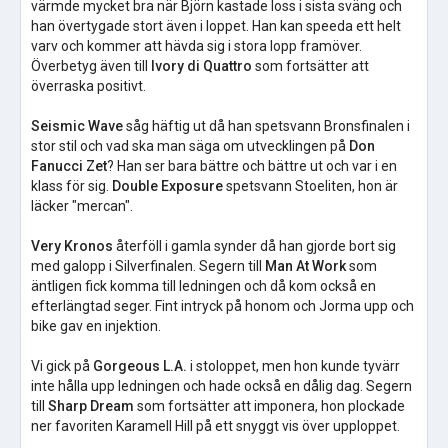
värmde mycket bra när Björn kastade loss i sista sväng och
han övertygade stort även i loppet. Han kan speeda ett helt
varv och kommer att hävda sig i stora lopp framöver.
Överbetyg även till
Ivory di Quattro
som fortsätter att
överraska positivt.
Seismic Wave
såg häftig ut då han spetsvann Bronsfinalen i
stor stil och vad ska man säga om utvecklingen på
Don
Fanucci Zet
? Han ser bara bättre och bättre ut och var i en
klass för sig.
Double Exposure
spetsvann Stoeliten, hon är
läcker "mercan".
Very Kronos
återföll i gamla synder då han gjorde bort sig
med galopp i Silverfinalen. Segern till
Man At Work
som
äntligen fick komma till ledningen och då kom också en
efterlängtad seger. Fint intryck på honom och Jorma upp och
bike gav en injektion.
Vi gick på
Gorgeous L.A.
i stoloppet, men hon kunde tyvärr
inte hålla upp ledningen och hade också en dålig dag. Segern
till
Sharp Dream
som fortsätter att imponera, hon plockade
ner favoriten Karamell Hill på ett snyggt vis över upploppet.