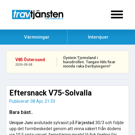
Värmningar
Intervjuer
Öystein Tjomsland i
V85 Östersund
huvudrollen. Tangen Nils fixar
2026-08-08
nionde raka Derbysegern?
Eftersnack V75-Solvalla
Publicerat: 08 Apr, 21:33
Bara bäst..
Unique Juni
avslutade sylvasst på
Färjestad
30/3 och följde
upp det formbeskedet genom att vinna säkert från dödens
via 10,5 sista varvet, femstjärnig insats! Vi fick feeling för