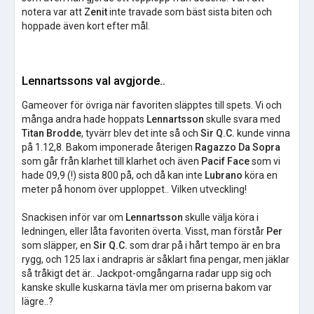
notera var att
Zenit
inte travade som bäst sista biten och
hoppade även kort efter mål.
Lennartssons val avgjorde..
Gameover för övriga när favoriten släpptes till spets. Vi och
många andra hade hoppats
Lennartsson
skulle svara med
Titan Brodde
, tyvärr blev det inte så och
Sir Q.C.
kunde vinna
på 1.12,8. Bakom imponerade återigen
Ragazzo Da Sopra
som går från klarhet till klarhet och även
Pacif Face
som vi
hade 09,9 (!) sista 800 på, och då kan inte
Lubrano
köra en
meter på honom över upploppet.. Vilken utveckling!
Snackisen inför var om
Lennartsson
skulle välja köra i
ledningen, eller låta favoriten överta. Visst, man förstår
Per
som släpper, en
Sir Q.C.
som drar på i hårt tempo är en bra
rygg, och 125 lax i andrapris är såklart fina pengar, men jäklar
så tråkigt det är.. Jackpot-omgångarna radar upp sig och
kanske skulle kuskarna tävla mer om priserna bakom var
lägre..?