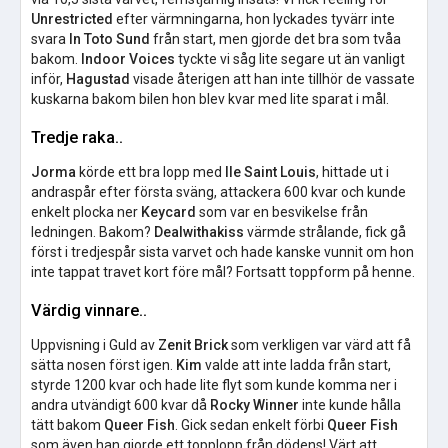
Unrestricted
efter värmningarna, hon lyckades tyvärr inte
svara
In Toto Sund
från start, men gjorde det bra som tvåa
bakom.
Indoor Voices
tyckte vi såg lite segare ut än vanligt
inför,
Hagustad
visade återigen att han inte tillhör de vassate
kuskarna bakom bilen hon blev kvar med lite sparat i mål.
Tredje raka..
Jorma
körde ett bra lopp med
Ile Saint Louis
, hittade ut i
andraspår efter första sväng, attackera 600 kvar och kunde
enkelt plocka ner
Keycard
som var en besvikelse från
ledningen. Bakom?
Dealwithakiss
värmde strålande, fick gå
först i tredjespår sista varvet och hade kanske vunnit om hon
inte tappat travet kort före mål? Fortsatt toppform på henne.
Värdig vinnare..
Uppvisning i Guld av
Zenit Brick
som verkligen var värd att få
sätta nosen först igen.
Kim
valde att inte ladda från start,
styrde 1200 kvar och hade lite flyt som kunde komma ner i
andra utvändigt 600 kvar då
Rocky Winner
inte kunde hålla
tätt bakom
Queer Fish
. Gick sedan enkelt förbi
Queer Fish
som även han gjorde ett topplopp från dödens! Värt att