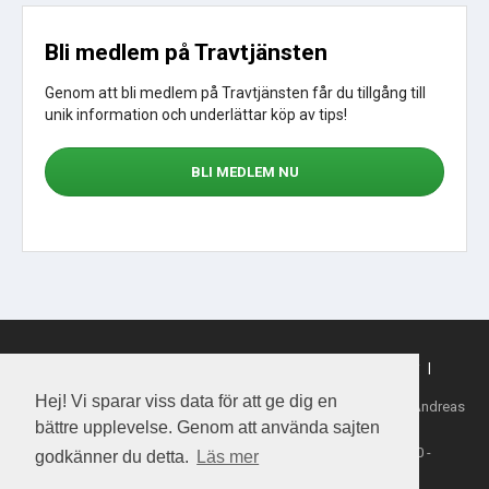
Bli medlem på Travtjänsten
Genom att bli medlem på Travtjänsten får du tillgång till
unik information och underlättar köp av tips!
BLI MEDLEM NU
Sajtkarta
|
Om webbplatsen
|
Om cookies
|
Köpvillkor
|
Sporttjansten.se
Hej! Vi sparar viss data för att ge dig en
Tillhandahållare: Daytime Media House AB, Ansvarig utgivare: Andreas
Henriksson
bättre upplevelse. Genom att använda sajten
Copyright 2026 Daytime Media House AB 556763-4828
Spel från ATG - Åldersgräns 18 år - Stödlinjen 020-81 91 00 -
godkänner du detta.
Läs mer
Spelalagom.se