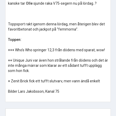
kanske tar
Olle
sjunde raka V75-segern nu på lördag..?
Toppsport rakt igenom denna lördag, men återigen blev det
favoritbetonat och jackpot på ”femmorna”.
Toppen:
+++
Who’s Who springer 12,3 från dödens med sparat, wow!
++
Unique Juni var även hon strålande från dödens och det är
inte många märrar som klarar av ett sådant tufft upplägg
som hon fick.
+
Zenit Brick fick ett tufft slutvarv, men vann ändå enkelt
Bilder Lars Jakobsson, Kanal 75