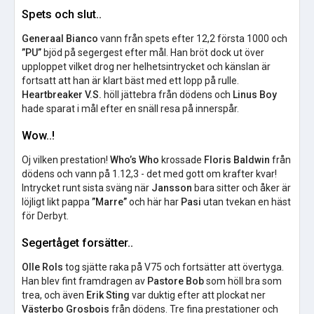
Spets och slut..
Generaal Bianco
vann från spets efter 12,2 första 1000 och
”PU”
bjöd på segergest efter mål. Han bröt dock ut över
upploppet vilket drog ner helhetsintrycket och känslan är
fortsatt att han är klart bäst med ett lopp på rulle.
Heartbreaker V.S.
höll jättebra från dödens och
Linus Boy
hade sparat i mål efter en snäll resa på innerspår.
Wow..!
Oj vilken prestation!
Who’s Who
krossade
Floris Baldwin
från
dödens och vann på 1.12,3 - det med gott om krafter kvar!
Intrycket runt sista sväng när
Jansson
bara sitter och åker är
löjligt likt pappa
”Marre”
och här har
Pasi
utan tvekan en häst
för Derbyt.
Segertåget forsätter..
Olle Rols
tog sjätte raka på V75 och fortsätter att övertyga.
Han blev fint framdragen av
Pastore Bob
som höll bra som
trea, och även
Erik Sting
var duktig efter att plockat ner
Västerbo Grosbois
från dödens. Tre fina prestationer och