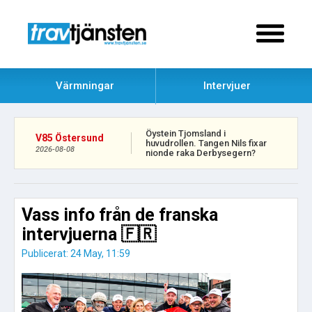
Värmningar
Intervjuer
Öystein Tjomsland i
V85 Östersund
huvudrollen. Tangen Nils fixar
2026-08-08
nionde raka Derbysegern?
Vass info från de franska
intervjuerna 🇫🇷
Publicerat: 24 May, 11:59