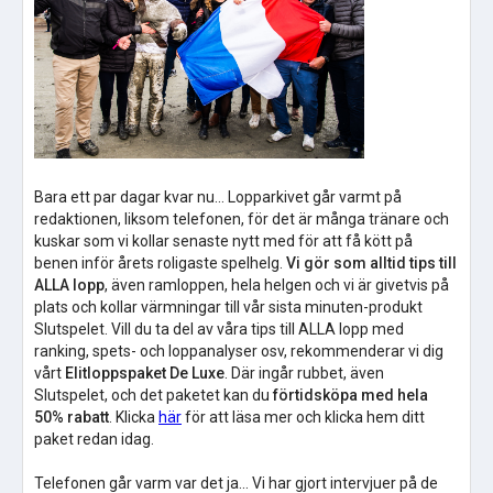
Bara ett par dagar kvar nu... Lopparkivet går varmt på
redaktionen, liksom telefonen, för det är många tränare och
kuskar som vi kollar senaste nytt med för att få kött på
benen inför årets roligaste spelhelg.
Vi gör som alltid tips till
ALLA lopp
, även ramloppen, hela helgen och vi är givetvis på
plats och kollar värmningar till vår sista minuten-produkt
Slutspelet. Vill du ta del av våra tips till ALLA lopp med
ranking, spets- och loppanalyser osv, rekommenderar vi dig
vårt
Elitloppspaket De Luxe
. Där ingår rubbet, även
Slutspelet, och det paketet kan du
förtidsköpa med hela
50% rabatt
. Klicka
här
för att läsa mer och klicka hem ditt
paket redan idag.
Telefonen går varm var det ja... Vi har gjort intervjuer på de