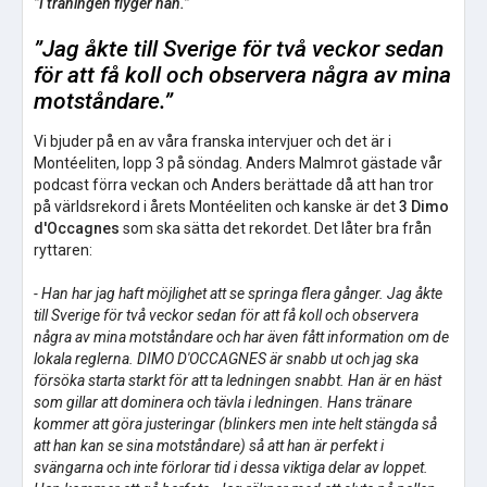
”I träningen flyger han.”
”Jag åkte till Sverige för två veckor sedan
för att få koll och observera några av mina
motståndare.”
Vi bjuder på en av våra franska intervjuer och det är i
Montéeliten, lopp 3 på söndag. Anders Malmrot gästade vår
podcast förra veckan och Anders berättade då att han tror
på världsrekord i årets Montéeliten och kanske är det
3 Dimo
d'Occagnes
som ska sätta det rekordet. Det låter bra från
ryttaren:
- Han har jag haft möjlighet att se springa flera gånger. Jag åkte
till Sverige för två veckor sedan för att få koll och observera
några av mina motståndare och har även fått information om de
lokala reglerna. DIMO D'OCCAGNES är snabb ut och jag ska
försöka starta starkt för att ta ledningen snabbt. Han är en häst
som gillar att dominera och tävla i ledningen. Hans tränare
kommer att göra justeringar (blinkers men inte helt stängda så
att han kan se sina motståndare) så att han är perfekt i
svängarna och inte förlorar tid i dessa viktiga delar av loppet.