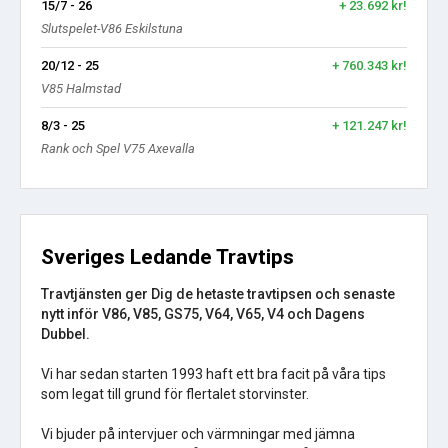
15/7 - 26
+ 23.692 kr!
Slutspelet-V86 Eskilstuna
20/12 - 25
+ 760.343 kr!
V85 Halmstad
8/3 - 25
+ 121.247 kr!
Rank och Spel V75 Axevalla
Sveriges Ledande Travtips
Travtjänsten ger Dig de hetaste travtipsen och senaste
nytt inför V86, V85, GS75, V64, V65, V4 och Dagens
Dubbel.
Vi har sedan starten 1993 haft ett bra facit på våra tips
som legat till grund för flertalet storvinster.
Vi bjuder på intervjuer och värmningar med jämna