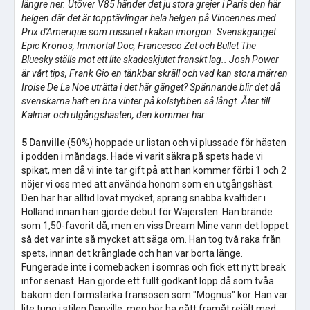
längre ner. Utöver V85 händer det ju stora grejer i Paris den här
helgen där det är topptävlingar hela helgen på Vincennes med
Prix d'Amerique som russinet i kakan imorgon. Svenskgänget
Epic Kronos, Immortal Doc, Francesco Zet och Bullet The
Bluesky ställs mot ett lite skadeskjutet franskt lag.. Josh Power
är vårt tips, Frank Gio en tänkbar skräll och vad kan stora märren
Iroise De La Noe uträtta i det här gänget? Spännande blir det då
svenskarna haft en bra vinter på kolstybben så långt. Åter till
Kalmar och utgångshästen, den kommer här:
5 Danville
(50%) hoppade ur listan och vi plussade för hästen
i podden i måndags. Hade vi varit säkra på spets hade vi
spikat, men då vi inte tar gift på att han kommer förbi 1 och 2
nöjer vi oss med att använda honom som en utgångshäst.
Den här har alltid lovat mycket, sprang snabba kvaltider i
Holland innan han gjorde debut för Wäjersten. Han brände
som 1,50-favorit då, men en viss Dream Mine vann det loppet
så det var inte så mycket att säga om. Han tog två raka från
spets, innan det krånglade och han var borta länge.
Fungerade inte i comebacken i somras och fick ett nytt break
inför senast. Han gjorde ett fullt godkänt lopp då som tvåa
bakom den formstarka fransosen som "Mognus" kör. Han var
lite tung i stilen Danville, men bör ha gått framåt rejält med