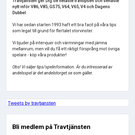
Travtjänsten ger Dig de hetaste travtipsen och senaste
nytt inför V86, V85, GS75, V64, V65, V4 och Dagens
Dubbel.
Vi har sedan starten 1993 haft ett bra facit på våra tips
som legat till grund för flertalet storvinster.
Vi bjuder på intervjuer och värmningar med jämna
mellanrum, men vill du få ett riktigt försprång mot övriga
spelare - köp våra produkter!
Obs! Vi säljer tips/spelinformation. Är du intresserad av
andelsspel är det andelstorget.se som gäller.
Tweets by travtjansten
Bli medlem på Travtjänsten