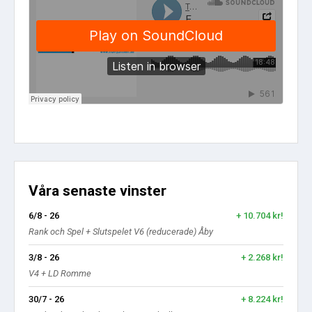
Våra senaste vinster
6/8 - 26
+ 10.704 kr!
Rank och Spel + Slutspelet V6 (reducerade) Åby
3/8 - 26
+ 2.268 kr!
V4 + LD Romme
30/7 - 26
+ 8.224 kr!