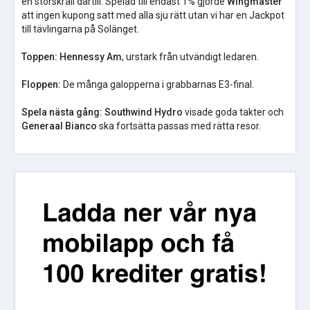
en storskräll därtill. Spelad till endast 1% gjorde
Wingmaster
att ingen kupong satt med alla sju rätt utan vi har en Jackpot
till tävlingarna på Solänget.
Toppen: Hennessy Am
, urstark från utvändigt ledaren.
Floppen:
De många galopperna i grabbarnas E3-final.
Spela nästa gång:
Southwind Hydro
visade goda takter och
Generaal Bianco
ska fortsätta passas med rätta resor.