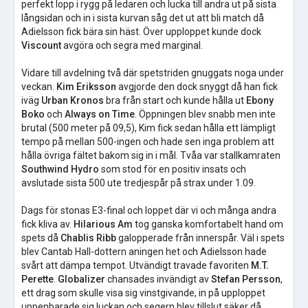
perfekt lopp i rygg på ledaren och lucka till andra ut på sista
långsidan och in i sista kurvan såg det ut att bli match då
Adielsson fick bära sin häst. Över upploppet kunde dock
Viscount
avgöra och segra med marginal.
Vidare till avdelning två där spetstriden gnuggats noga under
veckan.
Kim Eriksson
avgjorde den dock snyggt då han fick
iväg
Urban Kronos
bra från start och kunde hålla ut
Ebony
Boko
och
Always on Time
. Öppningen blev snabb men inte
brutal (500 meter på 09,5), Kim fick sedan hålla ett lämpligt
tempo på mellan 500-ingen och hade sen inga problem att
hålla övriga fältet bakom sig in i mål. Tvåa var stallkamraten
Southwind Hydro
som stod för en positiv insats och
avslutade sista 500 ute tredjespår på strax under 1.09.
Dags för stonas E3-final och loppet där vi och många andra
fick kliva av.
Hilarious Am
tog ganska komfortabelt hand om
spets då
Chablis Ribb
galopperade från innerspår. Väl i spets
blev Cantab Hall-dottern aningen het och Adielsson hade
svårt att dämpa tempot. Utvändigt travade favoriten
M.T.
Perette
.
Globalizer
chansades invändigt av
Stefan Persson
,
ett drag som skulle visa sig vinstgivande, in på upploppet
uppenbarade sig luckan och segern blev tillslut säker då