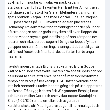
E3-final för hingstar och valacker näst. Redan i
startrusningen föll storfavoriten
Hell Bent For Am
ur travet
och dagen var förstörd för
Stefan Melanders
träning. Till
spets brakade
Vegan Face
med
Conrad Lugauer
i vagnen.
500 passerades på 10.5. Utvändigt ledaren placerades
Hennessy Am
som vi fick fina värmningsrapporter på under
eftermiddagen och de goda intrycken höll även i loppet då
hästen visade mycket god inställning då han kämpade ner
ledaren och inkasserade segern. I övrigt var loppet fyllt av
galopper och är månne en fingervisning att det onekligen är
tufft med försök och final tätt i dessa farter för de unga
hästarna.
I avslutningen väntade Bronsförsöket med
Björn Goops
Zaffiro Roc
som storfavorit. Hästen brakade till spets och bör
ha kunnat ta en relativt enkel seger då man fick bestämma
tempo och varva på beskedliga 1.14. Hästen verkade dock
inte helt harmonisk under loppets gång och på upploppet tröt
krafterna. Från rygg ledaren fick
Wingmaster
lämplig lucka
och kunde mellan Goop och en mycket tapper
Sandsjöns
Enzo
(1.09/800) smita emellan och avgöra i sin
karakteristiska stil. Ytterligare en seger till hemmalaget och