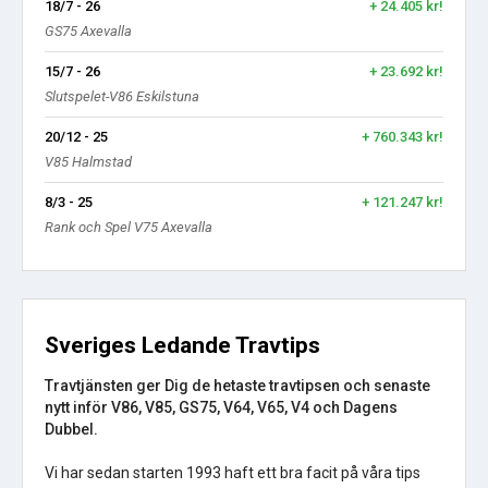
18/7 - 26
+ 24.405 kr!
GS75 Axevalla
15/7 - 26
+ 23.692 kr!
Slutspelet-V86 Eskilstuna
20/12 - 25
+ 760.343 kr!
V85 Halmstad
8/3 - 25
+ 121.247 kr!
Rank och Spel V75 Axevalla
Sveriges Ledande Travtips
Travtjänsten ger Dig de hetaste travtipsen och senaste
nytt inför V86, V85, GS75, V64, V65, V4 och Dagens
Dubbel.
Vi har sedan starten 1993 haft ett bra facit på våra tips