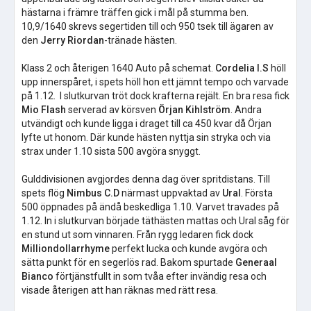
hästarna i främre träffen gick i mål på stumma ben.
10,9/1640 skrevs segertiden till och 950 tsek till ägaren av
den
Jerry Riordan
-tränade hästen.
Klass 2 och återigen 1640 Auto på schemat.
Cordelia I.S
höll
upp innerspåret, i spets höll hon ett jämnt tempo och varvade
på 1.12. I slutkurvan tröt dock krafterna rejält. En bra resa fick
Mio Flash
serverad av körsven
Örjan Kihlström
. Andra
utvändigt och kunde ligga i draget till ca 450 kvar då Örjan
lyfte ut honom. Där kunde hästen nyttja sin stryka och via
strax under 1.10 sista 500 avgöra snyggt.
Gulddivisionen avgjordes denna dag över spritdistans. Till
spets flög
Nimbus C.D
närmast uppvaktad av
Ural
. Första
500 öppnades på ändå beskedliga 1.10. Varvet travades på
1.12. In i slutkurvan började täthästen mattas och Ural såg för
en stund ut som vinnaren. Från rygg ledaren fick dock
Milliondollarrhyme
perfekt lucka och kunde avgöra och
sätta punkt för en segerlös rad. Bakom spurtade
Generaal
Bianco
förtjänstfullt in som tvåa efter invändig resa och
visade återigen att han räknas med rätt resa.