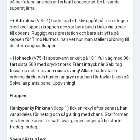
på barfotabalans och är fortsatt obesegrad. En blivande
superstjärna!
++ Adriatica
(V75-4) hade tagit ett kliv uppåt på formstegen
med kvalloppet i kroppen och var bara bäst i Oaks via tredje
till dödens. Ruggigt vass prestation och bara att lyfta på
kepsen för Timo Nurmos, han vet hur man ställer i ordning till
de stora unghästloppen.
+ Hohneck
(V75-1) spetsvann enkelt på 10,1 full väg med 06-
fart sista 500 med oryckt norsk. Fränt intryck när Gabi tog
tussarna och försvann i sista sväng! Allaire hade ställt i
ordning direkt och hästen är grym när han får tävla i biken på
Solvallas platta bana. Uppvisning!
Floppen:
Hankypanky Pinkman
(lopp 1) fick en rekyl efter senast, han
var alldeles för hetsig och såg aldrig med chans. Stallformen
hos Redén känns fortsatt svajig, ingen seger på tio starter
fredag-lördag.
Spela nästa gång: