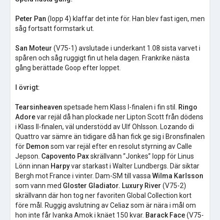
Peter Pan
(lopp 4) klaffar det inte för. Han blev fast igen, men
såg fortsatt formstark ut.
San Moteur
(V75-1) avslutade i underkant 1.08 sista varvet i
spåren och såg ruggigt fin ut hela dagen. Frankrike nästa
gång berättade Goop efter loppet.
I övrigt:
Tearsinheaven
spetsade hem Klass I-finalen i fin stil.
Ringo
Adore
var rejäl då han plockade ner Lipton Scott från dödens
i Klass II-finalen, väl understödd av Ulf Ohlsson. Lozando di
Quattro var sämre än tidigare då han fick ge sig i Bronsfinalen
för
Demon
som var rejäl efter en resolut styrning av Calle
Jepson.
Capovento Pax
skrällvann ”Jonkes” lopp för Linus
Lönn innan
Harpy
var starkast i Walter Lundbergs. Där siktar
Bergh mot France i vinter. Dam-SM till vassa
Wilma Karlsson
som vann med
Gloster Gladiator.
Luxury River
(V75-2)
skrällvann där hon tog ner favoriten Global Collection kort
före mål. Ruggig avslutning av Celiaz som är nära i mål om
hon inte får Ivanka Amok i knäet 150 kvar.
Barack Face
(V75-