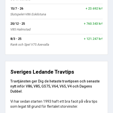
15/7 - 26
+ 23.692 kr!
Slutspelet-V86 Eskilstuna
20/12 - 25
+ 760.343 kr!
V85 Halmstad
8/3 - 25
+ 121.247 kr!
Rank och Spel V75 Axevalla
Sveriges Ledande Travtips
Travtjänsten ger Dig de hetaste travtipsen och senaste
nytt inför V86, V85, GS75, V64, V65, V4 och Dagens
Dubbel.
Vi har sedan starten 1993 haft ett bra facit på våra tips
som legat till grund för flertalet storvinster.