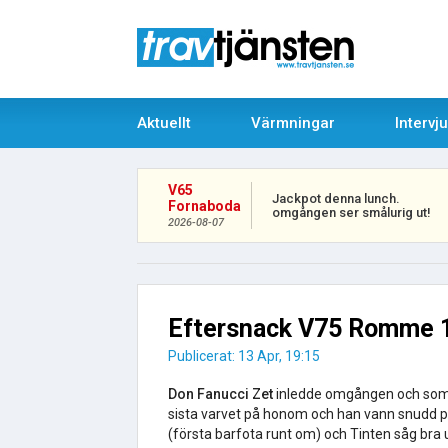
Aktuellt
Värmningar
Intervj
V65
Jackpot denna lunch.
Fornaboda
omgången ser smålurig ut!
2026-08-07
Eftersnack V75 Romme 
Publicerat: 13 Apr, 19:15
Don Fanucci Zet
inledde omgången och som 
sista varvet på honom och han vann snudd p
(första barfota runt om) och Tinten såg bra 