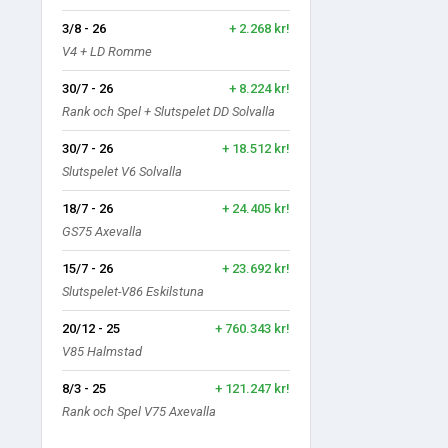
3/8 - 26
+ 2.268 kr!
V4 + LD Romme
30/7 - 26
+ 8.224 kr!
Rank och Spel + Slutspelet DD Solvalla
30/7 - 26
+ 18.512 kr!
Slutspelet V6 Solvalla
18/7 - 26
+ 24.405 kr!
GS75 Axevalla
15/7 - 26
+ 23.692 kr!
Slutspelet-V86 Eskilstuna
20/12 - 25
+ 760.343 kr!
V85 Halmstad
8/3 - 25
+ 121.247 kr!
Rank och Spel V75 Axevalla