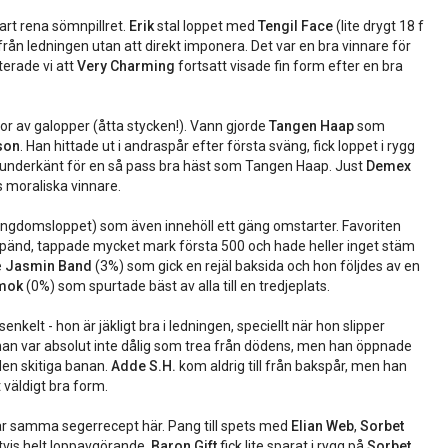
rt rena sömnpillret.
Erik
stal loppet med
Tengil Face
(lite drygt 18 f
rån ledningen utan att direkt imponera. Det var en bra vinnare för
terade vi att
Very Charming
fortsatt visade fin form efter en bra
or av galopper (åtta stycken!). Vann gjorde
Tangen Haap
som
son
. Han hittade ut i andraspår efter första sväng, fick loppet i rygg
t underkänt för en så pass bra häst som Tangen Haap. Just
Demex
 moraliska vinnare.
ngdomsloppet) som även innehöll ett gäng omstarter. Favoriten
 spänd, tappade mycket mark första 500 och hade heller inget stäm
e
Jasmin Band
(3%) som gick en rejäl baksida och hon följdes av en
mok
(0%) som spurtade bäst av alla till en tredjeplats.
nkelt - hon är jäkligt bra i ledningen, speciellt när hon slipper
an var absolut inte dålig som trea från dödens, men han öppnade
en skitiga banan.
Adde S.H.
kom aldrig till från bakspår, men han
 väldigt bra form.
ar samma segerrecept här. Pang till spets med
Elian Web
,
Sorbet
tvis helt loppavgörande.
Baron Gift
fick lite sparat i rygg på
Sorbet
,