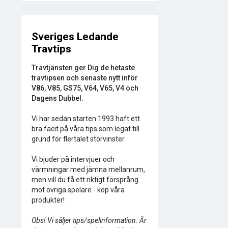
Sveriges Ledande
Travtips
Travtjänsten ger Dig de hetaste
travtipsen och senaste nytt inför
V86, V85, GS75, V64, V65, V4 och
Dagens Dubbel.
Vi har sedan starten 1993 haft ett
bra facit på våra tips som legat till
grund för flertalet storvinster.
Vi bjuder på intervjuer och
värmningar med jämna mellanrum,
men vill du få ett riktigt försprång
mot övriga spelare - köp våra
produkter!
Obs! Vi säljer tips/spelinformation. Är