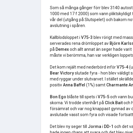
Som så många gånger förr blev 3140 autosta
1000 med 17 f 2000) som vann pliktskyldigt f
vår del (utgång på Slutspelet) och bakom no
avslutning i spåren.
Kallblodsloppet i
V75-3
blev rörigt med mass
serverades rena drömloppet av
Björn Karls
på
Demex
och allt annat än seger hade vari
måste vi berömma, han var verkligen loppets
Det kom rejält med nederbörd inför
V75-4
(u
Bear Victory
slutade fyra - hon blev väldigt
med ryggar under slutvarvet. I stället skrälld
positiv
Anna Baffel
(1%) samt
Charmante A
Bon Ego
blåste till spets i
V75-5
och vann buse
skorna. Vi trodde stenhårt på
Click Bait
och h
försämrat och var nog knappast gynnad av d
avslutade vasst som fyra och visade fortsatt
Det blev ny seger till
Jorma
i
DD-1
och det v
hade ingen chans att svara och det blev give