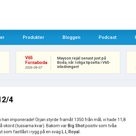
uer
Produkter
Bloggen
Podcast
V65
Mayson rejäl senast just på
Boda, vår roliga tipsetta i V65-
Fornaboda
inledningen!
2026-08-07
12/4
han imponerade! Örjan styrde framåt 1350 från mål, vi hade 11,8
å okörd (tussarna kvar). Bakom var
Big Shot
positiv som tvåa
ut som fastlåst i rygg på en svag
L.L.Royal.