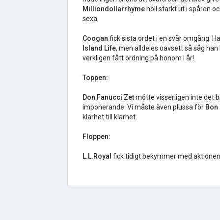
Milliondollarrhyme
höll starkt ut i spåren o
sexa.
Coogan
fick sista ordet i en svår omgång. 
Island Life
, men alldeles oavsett så såg ha
verkligen fått ordning på honom i år!
Toppen:
Don Fanucci Zet
mötte visserligen inte det 
imponerande. Vi måste även plussa för
Bon
klarhet till klarhet.
Floppen:
L.L.Royal
fick tidigt bekymmer med aktionen o