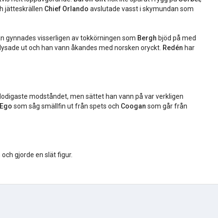
ch jätteskrällen
Chief Orlando
avslutade vasst i skymundan som
Han gynnades visserligen av tokkörningen som
Bergh
bjöd på med
n lysade ut och han vann åkandes med norsken oryckt.
Redén
har
blodigaste modståndet, men sättet han vann på var verkligen
 Ego
som såg smällfin ut från spets och
Coogan
som går från
ch gjorde en slät figur.