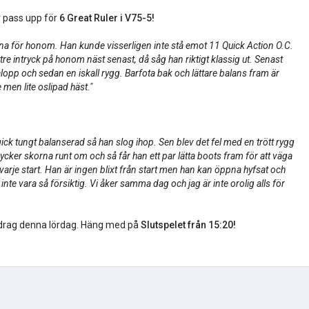
r pass upp för
6 Great Ruler i V75-5!
arna för honom. Han kunde visserligen inte stå emot 11 Quick Action O.C.
tre intryck på honom näst senast, då såg han riktigt klassig ut. Senast
galopp och sedan en iskall rygg. Barfota bak och lättare balans fram är
men lite oslipad häst."
!
gick tungt balanserad så han slog ihop. Sen blev det fel med en trött rygg
ycker skorna runt om och så får han ett par lätta boots fram för att väga
r varje start. Han är ingen blixt från start men han kan öppna hyfsat och
te vara så försiktig. Vi åker samma dag och jag är inte orolig alls för
ldrag denna lördag. Häng med på
Slutspelet från 15:20!