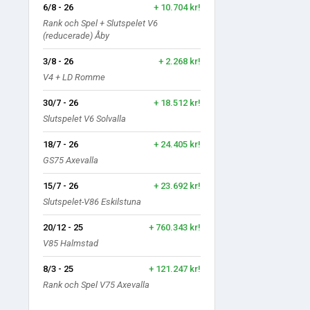
6/8 - 26
+ 10.704 kr!
Rank och Spel + Slutspelet V6
(reducerade) Åby
3/8 - 26
+ 2.268 kr!
V4 + LD Romme
30/7 - 26
+ 18.512 kr!
Slutspelet V6 Solvalla
18/7 - 26
+ 24.405 kr!
GS75 Axevalla
15/7 - 26
+ 23.692 kr!
Slutspelet-V86 Eskilstuna
20/12 - 25
+ 760.343 kr!
V85 Halmstad
8/3 - 25
+ 121.247 kr!
Rank och Spel V75 Axevalla