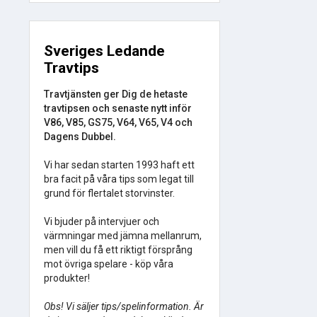
Sveriges Ledande
Travtips
Travtjänsten ger Dig de hetaste
travtipsen och senaste nytt inför
V86, V85, GS75, V64, V65, V4 och
Dagens Dubbel.
Vi har sedan starten 1993 haft ett
bra facit på våra tips som legat till
grund för flertalet storvinster.
Vi bjuder på intervjuer och
värmningar med jämna mellanrum,
men vill du få ett riktigt försprång
mot övriga spelare - köp våra
produkter!
Obs! Vi säljer tips/spelinformation. Är