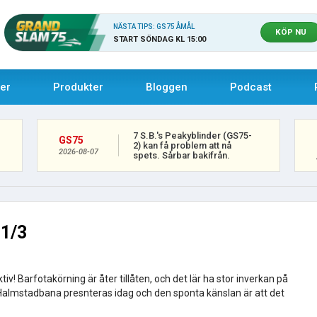
NÄSTA TIPS: GS75 ÅMÅL
KÖP NU
START SÖNDAG KL 15:00
uer
Produkter
Bloggen
Podcast
7 S.B.'s Peakyblinder (GS75-
GS75
2) kan få problem att nå
2026-08-07
spets. Sårbar bakifrån.
1/3
v! Barfotakörning är åter tillåten, och det lär ha stor inverkan på
Halmstadbana presnteras idag och den sponta känslan är att det