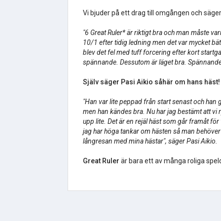
Vi bjuder på ett drag till omgången och säge
"6 Great Ruler* är riktigt bra och man måste v
10/1 efter tidig ledning men det var mycket bät
blev det fel med tuff forcering efter kort start
spännande. Dessutom är läget bra. Spännande 
Själv säger Pasi Aikio såhär om hans häst
"Han var lite peppad från start senast och han 
men han kändes bra. Nu har jag bestämt att vi r
upp lite. Det är en rejäl häst som går framåt fö
jag har höga tankar om hästen så man behöver in
långresan med mina hästar", säger Pasi Aikio.
Great Ruler
är bara ett av många roliga spe