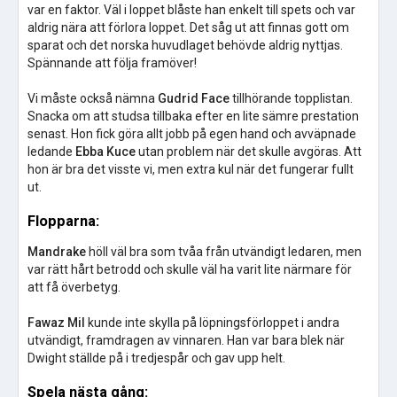
var en faktor. Väl i loppet blåste han enkelt till spets och var
aldrig nära att förlora loppet. Det såg ut att finnas gott om
sparat och det norska huvudlaget behövde aldrig nyttjas.
Spännande att följa framöver!
Vi måste också nämna
Gudrid Face
tillhörande topplistan.
Snacka om att studsa tillbaka efter en lite sämre prestation
senast. Hon fick göra allt jobb på egen hand och avväpnade
ledande
Ebba Kuce
utan problem när det skulle avgöras. Att
hon är bra det visste vi, men extra kul när det fungerar fullt
ut.
Flopparna:
Mandrake
höll väl bra som tvåa från utvändigt ledaren, men
var rätt hårt betrodd och skulle väl ha varit lite närmare för
att få överbetyg.
Fawaz Mil
kunde inte skylla på löpningsförloppet i andra
utvändigt, framdragen av vinnaren. Han var bara blek när
Dwight ställde på i tredjespår och gav upp helt.
Spela nästa gång: