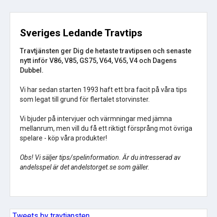
Sveriges Ledande Travtips
Travtjänsten ger Dig de hetaste travtipsen och senaste
nytt inför V86, V85, GS75, V64, V65, V4 och Dagens
Dubbel.
Vi har sedan starten 1993 haft ett bra facit på våra tips
som legat till grund för flertalet storvinster.
Vi bjuder på intervjuer och värmningar med jämna
mellanrum, men vill du få ett riktigt försprång mot övriga
spelare - köp våra produkter!
Obs! Vi säljer tips/spelinformation. Är du intresserad av
andelsspel är det andelstorget.se som gäller.
Tweets by travtjansten