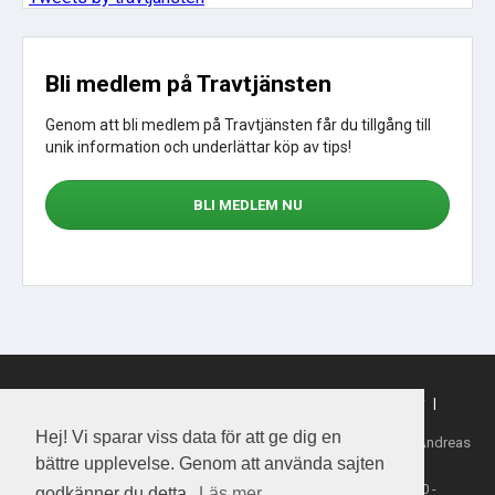
Bli medlem på Travtjänsten
Genom att bli medlem på Travtjänsten får du tillgång till
unik information och underlättar köp av tips!
BLI MEDLEM NU
Sajtkarta
|
Om webbplatsen
|
Om cookies
|
Köpvillkor
|
Sporttjansten.se
Hej! Vi sparar viss data för att ge dig en
Tillhandahållare: Daytime Media House AB, Ansvarig utgivare: Andreas
Henriksson
bättre upplevelse. Genom att använda sajten
Copyright 2026 Daytime Media House AB 556763-4828
Spel från ATG - Åldersgräns 18 år - Stödlinjen 020-81 91 00 -
godkänner du detta.
Läs mer