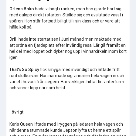
Orlena Boko
hade vi högt i ranken, men hon gjorde bort sig
med galopp direkt i starten. Ställde sig och avslutade vasst i
spåren. Hon står fortsatt billigt till i sin klass och är värd att
hålla koll på.
Drill
hade inte startat sen i Juni månad men mäktade med
att ordna en fjärdeplats efter invändig resa. Lär gå framåt en
hel del med loppet och dyker nog upp i vinnarcirkeln inom kort
igen
That's So Spicy
fick smyga med invändigt och hittade fritt
runt slutkurvan. Han närmade sig vinnaren hela vägen in och
var ett huvud ifrån segern. Har verkligen hittat fin vinterform
och vinner lopp när som helst.
I övrigt:
Ken's Queen liftade med i ryggen på ledaren hela vägen och
när denna stumnade kunde Jepson lyfta ut henne ett spår