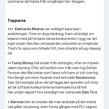
summerar det bästa från omgången här i bloggen.
Topparna
+++
Katmandu Mearas
var verkligen bara bäst i
avslutningen. Trots en dryg inledning, fram utvändigt om
ledaren med på förhand värsta konkurrenten i rygg var det
inget snack. Han blev utmanad den sista biten av smykörde
That's So spicy som hittade fritt, men sträckte på sig i klassig
stil.
++
Funny Money
höll öndan från ledningen, efter en mycket
vaken styrning. Efter att ha blivit över från start tog Stefan
Persson den lilla luckan som fanns och hann ut och övertog
före Bergh som kom farande med betrodde
Rendezvouz
Zon.
Det kostade på en del att lägga den speeden och trots
att de tuffaste konkurrenterna hamnade bra till höll
han undan tappert före betydligt mer rutinerade
Dats Tore.
+
Starman
blev en snackis där man ändrade på det mesta
vad gäller utrustning, även första gången med PU i vagnen