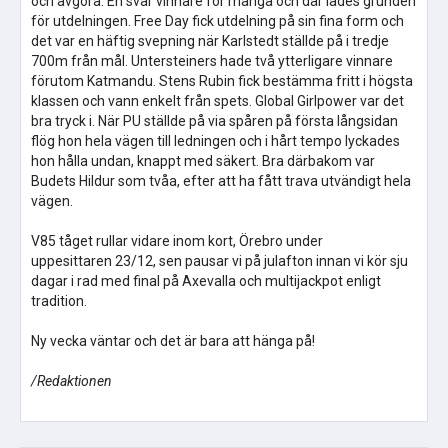
och avgöra. En svår vinnare för många och där lades grunden
för utdelningen. Free Day fick utdelning på sin fina form och
det var en häftig svepning när Karlstedt ställde på i tredje
700m från mål. Untersteiners hade två ytterligare vinnare
förutom Katmandu. Stens Rubin fick bestämma fritt i högsta
klassen och vann enkelt från spets. Global Girlpower var det
bra tryck i. När PU ställde på via spåren på första långsidan
flög hon hela vägen till ledningen och i hårt tempo lyckades
hon hålla undan, knappt med säkert. Bra därbakom var
Budets Hildur som tvåa, efter att ha fått trava utvändigt hela
vägen.
V85 tåget rullar vidare inom kort, Örebro under
uppesittaren 23/12, sen pausar vi på julafton innan vi kör sju
dagar i rad med final på Axevalla och multijackpot enligt
tradition.
Ny vecka väntar och det är bara att hänga på!
/Redaktionen