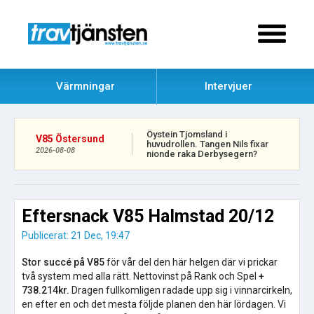
Värmningar
Intervjuer
Öystein Tjomsland i
V85 Östersund
huvudrollen. Tangen Nils fixar
2026-08-08
nionde raka Derbysegern?
Eftersnack V85 Halmstad 20/12
Publicerat: 21 Dec, 19:47
Stor succé på V85
för vår del den här helgen där vi prickar
två system med alla rätt. Nettovinst på Rank och Spel
+
738.214kr.
Dragen fullkomligen radade upp sig i vinnarcirkeln,
en efter en och det mesta följde planen den här lördagen. Vi