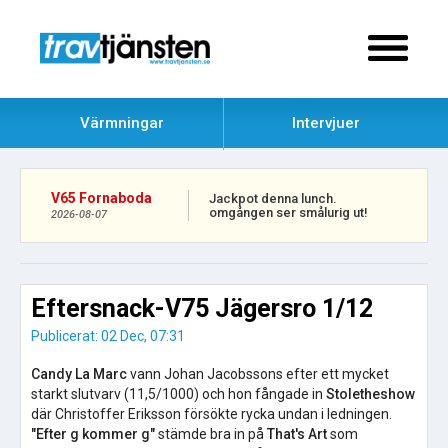
Värmningar
Intervjuer
V65 Fornaboda
Jackpot denna lunch.
omgången ser smålurig ut!
2026-08-07
Eftersnack-V75 Jägersro 1/12
Publicerat: 02 Dec, 07:31
Candy La Marc
vann Johan Jacobssons efter ett mycket
starkt slutvarv (11,5/1000) och hon fångade in
Stoletheshow
där Christoffer Eriksson försökte rycka undan i ledningen.
"Efter g kommer g"
stämde bra in på
That's Art
som