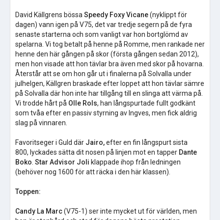
David Källgrens bössa
Speedy Foxy Vicane
(nyklippt för
dagen) vann igen på V75, det var tredje segern på de fyra
senaste starterna och som vanligt var hon bortglömd av
spelarna. Vi tog betalt på henne på Romme, men rankade ner
henne den här gången på skor (första gången sedan 2012),
men hon visade att hon tävlar bra även med skor på hovarna.
Återstår att se om hon går ut i finalerna på Solvalla under
julhelgen, Källgren braskade efter loppet att hon tävlar sämre
på Solvalla där hon inte har tillgång till en slinga att värma på.
Vi trodde hårt på
Olle Rols
, han långspurtade fullt godkänt
som tvåa efter en passiv styrning av Ingves, men fick aldrig
slag på vinnaren.
Favoritseger i Guld där
Jairo,
efter en fin långspurt sista
800, lyckades sätta dit nosen på linjen mot en tapper
Dante
Boko
.
Star Advisor Joli
klappade ihop från ledningen
(behöver nog 1600 för att räcka i den här klassen).
Toppen:
Candy La Marc
(V75-1) ser inte mycket ut för världen, men