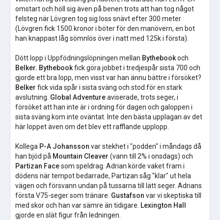
omstart och höll sig även på benen trots att han tog något
felsteg när Lövgren tog sig loss snävt efter 300 meter
(Lövgren fick 1500 kronor i böter för den manövern, en bot
han knappast låg sömnlös över i natt med 125k i första).
Dött lopp i Uppfödningslöpningen mellan
Bythebook
och
Belker. Bythebook
fick göra jobbet i tredjespår sista 700 och
gjorde ett bra lopp, men visst var han ännu bättre i försöket?
Belker
fick vida spår i sista sväng och stod för en stark
avslutning.
Global Adventure
aviserade, trots seger, i
försöket att han inte är i ordning för dagen och galoppen i
sista sväng kom inte oväntat. Inte den bästa upplagan av det
här loppet även om det blev ett rafflande upplopp.
Kollega
P-A Johansson
var stekhet i "podden" i måndags då
han bjöd på
Mountain Cleaver
(vann till 2% i onsdags) och
Partizan Face
som speldrag. Adrian körde vaket fram i
dödens när tempot bedarrade, Partizan såg "klar" ut hela
vägen och försvann undan på tussarna till lätt seger. Adrians
första V75-seger som tränare.
Gustafson
var vi skeptiska till
med skor och han var sämre än tidigare.
Lexington Hall
gjorde en slät figur från ledningen.