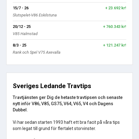
15/7 - 26
+ 23.692 kr!
Slutspelet-V86 Eskilstuna
20/12 - 25
+ 760.343 kr!
V85 Halmstad
8/3 - 25
+ 121.247 kr!
Rank och Spel V75 Axevalla
Sveriges Ledande Travtips
Travtjänsten ger Dig de hetaste travtipsen och senaste
nytt inför V86, V85, GS75, V64, V65, V4 och Dagens
Dubbel.
Vi har sedan starten 1993 haft ett bra facit på våra tips
som legat till grund för flertalet storvinster.