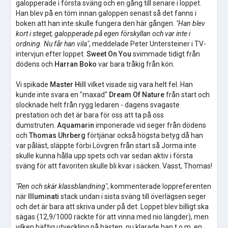
galopperade i första sväng och en gång till senare i loppet.
Han blev på en töm innan galoppen senast så det fanns i
boken att han inte skulle fungera den här gången.
"Han blev
kort i steget, galopperade på egen förskyllan och var inte i
ordning. Nu får han vila"
, meddelade Peter Untersteiner i TV-
intervjun efter loppet.
Sweet On You
svimmade tidigt från
dödens och
Harran Boko
var bara tråkig från kön.
Vi spikade
Master Hill
vilket visade sig vara helt fel. Han
kunde inte svara en "maxad"
Dream Of Nature
från start och
slocknade helt från rygg ledaren - dagens svagaste
prestation och det är bara för oss att ta på oss
dumstruten.
Aquamarin
imponerade vid seger från dödens
och
Thomas Uhrberg
förtjänar också högsta betyg då han
var påläst, släppte förbi Lövgren från start så Jorma inte
skulle kunna hålla upp spets och var sedan aktiv i första
sväng för att favoriten skulle bli kvar i säcken. Vasst, Thomas!
"Ren och skär klassblandning"
, kommenterade loppreferenten
när
Illuminati
stack undan i sista sväng till överlägsen seger
och det är bara att skriva under på det. Loppet blev billigt ska
sägas (12,9/1000 räckte för att vinna med nio längder), men
vilken häftig utveckling på hästen, nu klarade han t.o.m. en