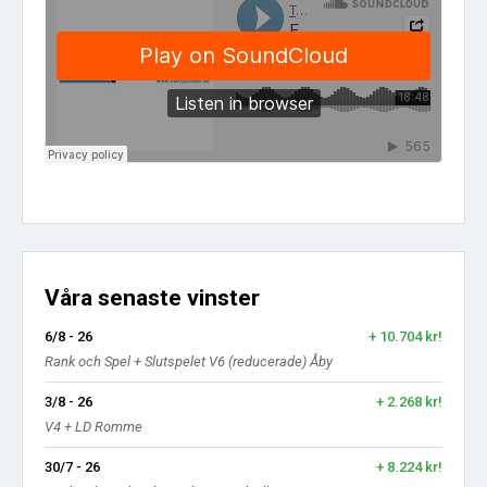
Våra senaste vinster
6/8 - 26
+ 10.704 kr!
Rank och Spel + Slutspelet V6 (reducerade) Åby
3/8 - 26
+ 2.268 kr!
V4 + LD Romme
30/7 - 26
+ 8.224 kr!