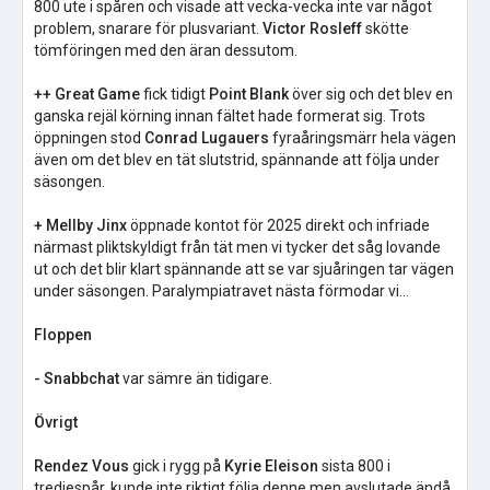
800 ute i spåren och visade att vecka-vecka inte var något
problem, snarare för plusvariant.
Victor Rosleff
skötte
tömföringen med den äran dessutom.
++ Great Game
fick tidigt
Point Blank
över sig och det blev en
ganska rejäl körning innan fältet hade formerat sig. Trots
öppningen stod
Conrad Lugauers
fyraåringsmärr hela vägen
även om det blev en tät slutstrid, spännande att följa under
säsongen.
+ Mellby Jinx
öppnade kontot för 2025 direkt och infriade
närmast pliktskyldigt från tät men vi tycker det såg lovande
ut och det blir klart spännande att se var sjuåringen tar vägen
under säsongen. Paralympiatravet nästa förmodar vi…
Floppen
- Snabbchat
var sämre än tidigare.
Övrigt
Rendez Vous
gick i rygg på
Kyrie Eleison
sista 800 i
tredjespår, kunde inte riktigt följa denne men avslutade ändå