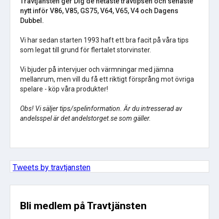
Travtjänsten ger Dig de hetaste travtipsen och senaste
nytt inför V86, V85, GS75, V64, V65, V4 och Dagens
Dubbel.
Vi har sedan starten 1993 haft ett bra facit på våra tips
som legat till grund för flertalet storvinster.
Vi bjuder på intervjuer och värmningar med jämna
mellanrum, men vill du få ett riktigt försprång mot övriga
spelare - köp våra produkter!
Obs! Vi säljer tips/spelinformation. Är du intresserad av
andelsspel är det andelstorget.se som gäller.
Tweets by travtjansten
Bli medlem på Travtjänsten