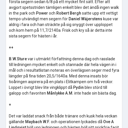
första segern sedan 6/8 på ett mycket fint sätt. Efter att
avgjort spetsstriden tämligen enkelt blev det ändå ingen walk
in the park och
Power
och
Robert Bergh
satte upp ett vettigt
tempo utvändigt men segern för
Daniel Wäjerstens
kuse var
aldrig i fara och han sträckte på sig snyggt över upploppet
och kom hem på 11,7/2140a. Frisk och kry så är detta inte
sista segern för hästen i år.
++
B.W.Sture
var i utmärkt författning denna dag och rasslade
till ledningen mycket enkelt och stannade där hela vägen in i
mål och i resultatlistan noteras en överlägsen seger med fyra
längder på fina tiden 20,5/1640a. Med denna insats bör
tioåringen aspirera på en plats i Elitkampen om två veckor.
Loppet i övrigt blev lite vingklippt då
Pydin
blev störd till
galopp och favoriten
Månlykke A.M.
inte hade sin bästa dag.
+
Det var laddat snack från både tränare och kusk hela veckan
gällande
Maybach W.F.
och operationen lyckades då
Ove A
Lindqvist
höll upp ledningen och hästen höll sitt prickfria facit