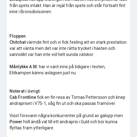
från spets intakt. Han är rejäl från spets och står fortsatt fint
inne i Bronsdivisoinen.
Floppen
Chitchat
värmde fint och vi fick feeling att en stark prestation
var att vänta men det var inte rätta trycket i hästen och
sannolikt var han inte vid helt sunda vätskor.
Månlykke A.M.
har vi varit inne på tidigare i texten,
Elitkampen känns avlägsen just nu.
Noterat i övrigt:
Cab Frontline
fick en fin resa av Tomas Pettersson och knep
andrapriset i V75-1, såg fin ut och ska passas framöver.
Visst försvann några konkurrenter på grund av galopp men
Power
höll ändå väl till ett andrapris i Guld och bör kunna
flyttas fram ytterligare.