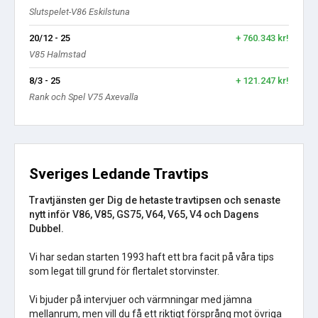
Slutspelet-V86 Eskilstuna
20/12 - 25
+ 760.343 kr!
V85 Halmstad
8/3 - 25
+ 121.247 kr!
Rank och Spel V75 Axevalla
Sveriges Ledande Travtips
Travtjänsten ger Dig de hetaste travtipsen och senaste
nytt inför V86, V85, GS75, V64, V65, V4 och Dagens
Dubbel.
Vi har sedan starten 1993 haft ett bra facit på våra tips
som legat till grund för flertalet storvinster.
Vi bjuder på intervjuer och värmningar med jämna
mellanrum, men vill du få ett riktigt försprång mot övriga