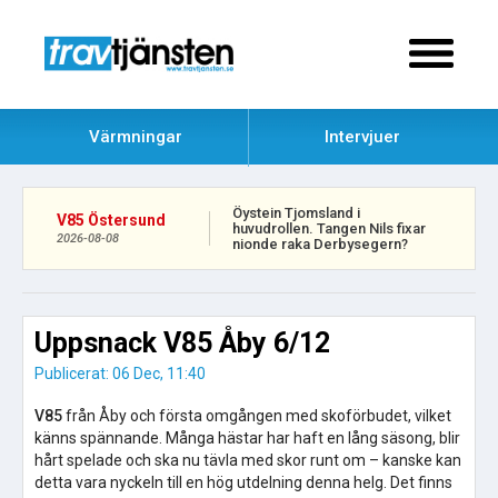
Värmningar
Intervjuer
Öystein Tjomsland i
V85 Östersund
huvudrollen. Tangen Nils fixar
2026-08-08
nionde raka Derbysegern?
Uppsnack V85 Åby 6/12
Publicerat: 06 Dec, 11:40
V85
från Åby och första omgången med skoförbudet, vilket
känns spännande. Många hästar har haft en lång säsong, blir
hårt spelade och ska nu tävla med skor runt om – kanske kan
detta vara nyckeln till en hög utdelning denna helg. Det finns