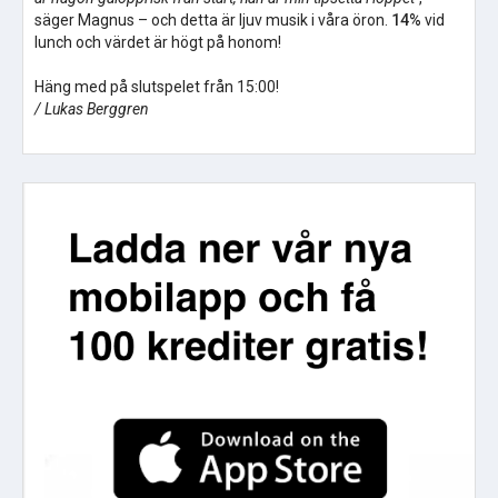
säger Magnus – och detta är ljuv musik i våra öron.
14%
vid
lunch och värdet är högt på honom!
Häng med på slutspelet från 15:00!
/ Lukas Berggren