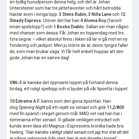
en tydlig huvudperson denna helg, och det är Johan
Untersteiner som har tre jättefavoriter och hårt betrodda
hästar även i övriga lopp:
3 Stens Rubin, 3 Nilla Lane
och
12
Steady Express.
Utöver det har han
4 Alvena Roy
(favorit
innan spelstopp?) och
1 Bosha Diablo.
Sällan ser man någon
med chanser som dessa. Får Johan en toppendag med tre.
fyra segrar – vilket absolut finns i leken så lär vi gå mot en ny
fondering och jackpot. Men ju större de är, desto tyngre faller
de, som man brukar säga. Vi får helt enkelt hoppas att den
gode Johan har en sämre dag!
V86-3
är kanske det öppnaste loppet på förhand denna
lördag, ett roligt spellopp och vi bjuder på vår tipsetta i loppet:
10 Extreme A.F.
känns som den givna tipsettan. Han
slog
Opening Night
på ett rejält vis senast och gick
11,2/800
med fin spänst i steget genom mål. MAD vet vad han har i
tömmarna efter senast. Vi gillade verkligen intrycket och
kunde även läsa att Magnus i Expressens krönika hade bra
feeling.
"Han kändes väldigt stabil senast och jag tror inte att det
är någon galopprisk från start, han är min tipsetta i loppet"
,