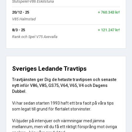
Slutspelet-V86 Eskilstuna
20/12 - 25
+ 760.343 kr!
V85 Halmstad
8/3 - 25
+ 121.247 kr!
Rank och Spel V75 Axevalla
Sveriges Ledande Travtips
Travtjänsten ger Dig de hetaste travtipsen och senaste
nytt inför V86, V85, GS75, V64, V65, V4 och Dagens
Dubbel.
Vi har sedan starten 1993 haft ett bra facit på våra tips
som legat till grund för flertalet storvinster.
Vi bjuder på intervjuer och värmningar med jämna
mellanrum, men vill du få ett riktigt försprång mot övriga