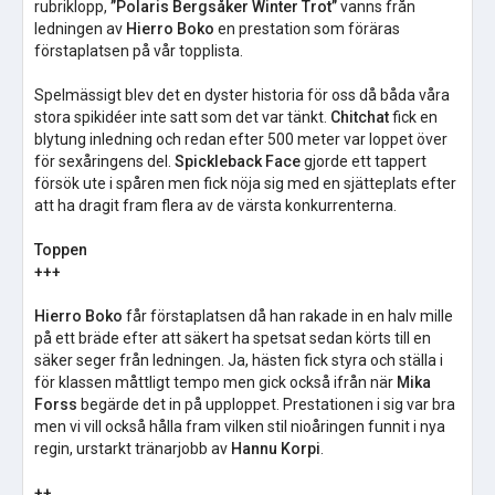
rubriklopp,
”Polaris Bergsåker Winter Trot”
vanns från
ledningen av
Hierro Boko
en prestation som föräras
förstaplatsen på vår topplista.
Spelmässigt blev det en dyster historia för oss då båda våra
stora spikidéer inte satt som det var tänkt.
Chitchat
fick en
blytung inledning och redan efter 500 meter var loppet över
för sexåringens del.
Spickleback Face
gjorde ett tappert
försök ute i spåren men fick nöja sig med en sjätteplats efter
att ha dragit fram flera av de värsta konkurrenterna.
Toppen
+++
Hierro Boko
får förstaplatsen då han rakade in en halv mille
på ett bräde efter att säkert ha spetsat sedan körts till en
säker seger från ledningen. Ja, hästen fick styra och ställa i
för klassen måttligt tempo men gick också ifrån när
Mika
Forss
begärde det in på upploppet. Prestationen i sig var bra
men vi vill också hålla fram vilken stil nioåringen funnit i nya
regin, urstarkt tränarjobb av
Hannu Korpi
.
++