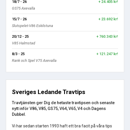
18/7 - 26
+ 24.405 kr!
GS75 Axevalla
15/7 - 26
+ 23.692 kr!
Slutspelet-V86 Eskilstuna
20/12 - 25
+ 760.343 kr!
V85 Halmstad
8/3 - 25
+ 121.247 kr!
Rank och Spel V75 Axevalla
Sveriges Ledande Travtips
Travtjänsten ger Dig de hetaste travtipsen och senaste
nytt inför V86, V85, GS75, V64, V65, V4 och Dagens
Dubbel.
Vi har sedan starten 1993 haft ett bra facit på våra tips