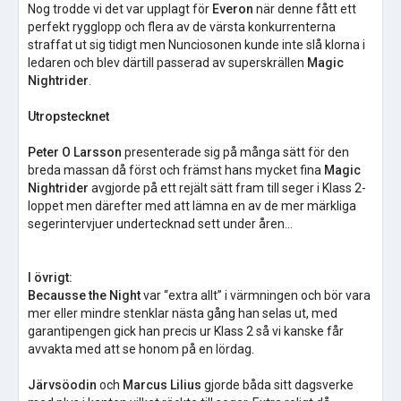
Nog trodde vi det var upplagt för
Everon
när denne fått ett
perfekt rygglopp och flera av de värsta konkurrenterna
straffat ut sig tidigt men Nunciosonen kunde inte slå klorna i
ledaren och blev därtill passerad av superskrällen
Magic
Nightrider
.
Utropstecknet
Peter O Larsson
presenterade sig på många sätt för den
breda massan då först och främst hans mycket fina
Magic
Nightrider
avgjorde på ett rejält sätt fram till seger i Klass 2-
loppet men därefter med att lämna en av de mer märkliga
segerintervjuer undertecknad sett under åren…
I övrigt:
Becausse the Night
var “extra allt” i värmningen och bör vara
mer eller mindre stenklar nästa gång han selas ut, med
garantipengen gick han precis ur Klass 2 så vi kanske får
avvakta med att se honom på en lördag.
Järvsöodin
och
Marcus Lilius
gjorde båda sitt dagsverke