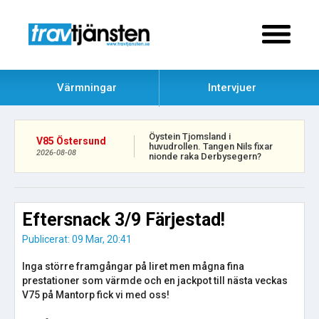
Värmningar
Intervjuer
Öystein Tjomsland i
V85 Östersund
huvudrollen. Tangen Nils fixar
2026-08-08
nionde raka Derbysegern?
Eftersnack 3/9 Färjestad!
Publicerat: 09 Mar, 20:41
Inga större framgångar på liret men mågna fina
prestationer som värmde och en jackpot till nästa veckas
V75 på Mantorp fick vi med oss!