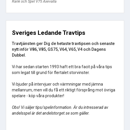
Rank och Spel V75 Axevalla
Sveriges Ledande Travtips
Travtjänsten ger Dig de hetaste travtipsen och senaste
nytt inför V86, V85, GS75, V64, V65, V4 och Dagens
Dubbel.
Vi har sedan starten 1993 haft ett bra facit på våra tips
som legat till grund för flertalet storvinster.
Vi bjuder på intervjuer och värmningar med jämna
mellanrum, men vill du få ett riktigt försprång mot övriga
spelare - köp våra produkter!
Obs! Vi säljer tips/spelinformation. Är du intresserad av
andelsspel är det andelstorget.se som gäller.