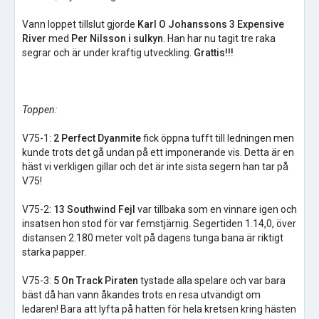
Vann loppet tillslut gjorde
Karl O Johanssons 3 Expensive
River
med
Per Nilsson i sulkyn
. Han har nu tagit tre raka
segrar och är under kraftig utveckling.
Grattis!!!
Toppen:
V75-1:
2 Perfect Dyanmite
fick öppna tufft till ledningen men
kunde trots det gå undan på ett imponerande vis. Detta är en
häst vi verkligen gillar och det är inte sista segern han tar på
V75!
V75-2:
13 Southwind Fejl
var tillbaka som en vinnare igen och
insatsen hon stod för var femstjärnig. Segertiden 1.14,0, över
distansen 2.180 meter volt på dagens tunga bana är riktigt
starka papper.
V75-3:
5 On Track Piraten
tystade alla spelare och var bara
bäst då han vann åkandes trots en resa utvändigt om
ledaren! Bara att lyfta på hatten för hela kretsen kring hästen