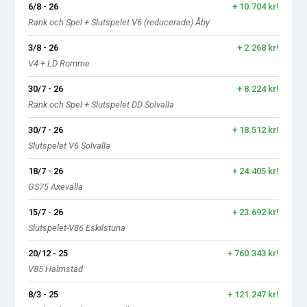
6/8 - 26
+ 10.704 kr!
Rank och Spel + Slutspelet V6 (reducerade) Åby
3/8 - 26
+ 2.268 kr!
V4 + LD Romme
30/7 - 26
+ 8.224 kr!
Rank och Spel + Slutspelet DD Solvalla
30/7 - 26
+ 18.512 kr!
Slutspelet V6 Solvalla
18/7 - 26
+ 24.405 kr!
GS75 Axevalla
15/7 - 26
+ 23.692 kr!
Slutspelet-V86 Eskilstuna
20/12 - 25
+ 760.343 kr!
V85 Halmstad
8/3 - 25
+ 121.247 kr!