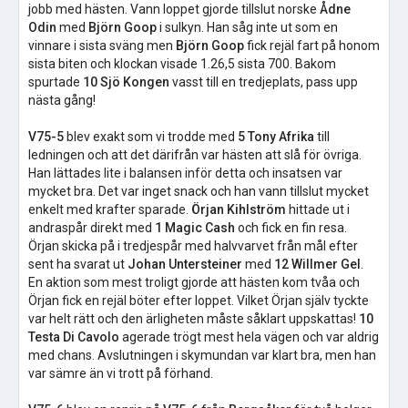
jobb med hästen. Vann loppet gjorde tillslut norske
Ådne
Odin
med
Björn Goop
i sulkyn. Han såg inte ut som en
vinnare i sista sväng men
Björn Goop
fick rejäl fart på honom
sista biten och klockan visade 1.26,5 sista 700. Bakom
spurtade
10 Sjö Kongen
vasst till en tredjeplats, pass upp
nästa gång!
V75-5
blev exakt som vi trodde med
5 Tony Afrika
till
ledningen och att det därifrån var hästen att slå för övriga.
Han lättades lite i balansen inför detta och insatsen var
mycket bra. Det var inget snack och han vann tillslut mycket
enkelt med krafter sparade.
Örjan Kihlström
hittade ut i
andraspår direkt med
1 Magic Cash
och fick en fin resa.
Örjan skicka på i tredjespår med halvvarvet från mål efter
sent ha svarat ut
Johan Untersteiner
med
12 Willmer Gel
.
En aktion som mest troligt gjorde att hästen kom tvåa och
Örjan fick en rejäl böter efter loppet. Vilket Örjan själv tyckte
var helt rätt och den ärligheten måste såklart uppskattas!
10
Testa Di Cavolo
agerade trögt mest hela vägen och var aldrig
med chans. Avslutningen i skymundan var klart bra, men han
var sämre än vi trott på förhand.