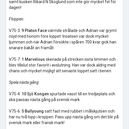
samt kusken Rikard N Skoglund som inte gör mycket fel för
dagen!
Floppen:
V75-3:
9 Platon Face
värmde strålade och Adrian var grymt
nöjd med honom före loppet. Insatsen var dock mycket
ljummen och när Adrian försökte i spåren 700 kvar gick han
snarare bakåt än framåt.
V75-7:
1 Marvelous
skenade på strecken sista timmen och
blev tillslut stor favorit i avslutning. Han var dock aldrig med
chans och mycket möjligt att senaste loppet satt i benen.
Spela nästa gång:
V75-4:
10 Sjö Kongen
spurtade vasst till en tredjeplats och
ska passas nästa gång på svensk mark.
V75-6:
5 Bullyoung
satt fast med rubbet i målskjutsen och
har nu två lopp i kroppen. Pass upp nästa gång om det blir på
svensk mark eller fransk mark!