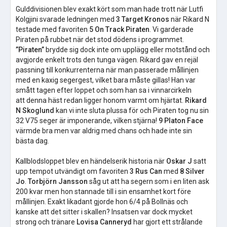
Gulddivisionen blev exakt kört som man hade trott när Lutfi
Kolgjini svarade ledningen med
3 Target Kronos
när Rikard N
testade med favoriten
5 On Track Piraten
. Vi garderade
Piraten på rubbet när det stod dödens i programmet.
”Piraten”
brydde sig dock inte om upplägg eller motstånd och
avgjorde enkelt trots den tunga vägen. Rikard gav en rejäl
passning till konkurrenterna när man passerade mållinjen
med en kaxig segergest, vilket bara måste gillas! Han var
smått tagen efter loppet och som han sa i vinnarcirkeln
att denna häst redan ligger honom varmt om hjärtat.
Rikard
N Skoglund
kan vi inte sluta plussa för och Piraten tog nu sin
32 V75 seger är imponerande, vilken stjärna!
9 Platon Face
värmde bra men var aldrig med chans och hade inte sin
bästa dag.
Kallblodsloppet blev en händelserik historia när
Oskar J
satt
upp tempot utvändigt om favoriten
3 Rus Can
med
8 Silver
Jo
.
Torbjörn Jansson
såg ut att ha segern som i en liten ask
200 kvar men hon stannade till i sin ensamhet kort före
mållinjen. Exakt likadant gjorde hon 6/4 på Bollnäs och
kanske att det sitter i skallen? Insatsen var dock mycket
strong och tränare
Lovisa Canneryd
har gjort ett strålande