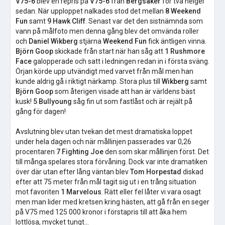
V75-6
blev en repris på
V75-6
från
Bergsåker
för två helger
sedan. När upploppet nalkades stod det mellan
8 Weekend
Fun
samt
9 Hawk Cliff
. Senast var det den sistnämnda som
vann på målfoto men denna gång blev det omvända roller
och
Daniel Wikberg
stjärna
Weekend Fun
fick äntligen vinna.
Björn Goop
skickade från start när han såg att
1 Rushmore
Face
galopperade och satt i ledningen redan in i första sväng.
Örjan körde upp utvändigt med varvet från mål men han
kunde aldrig gå i riktigt närkamp. Stora plus till
Wikberg
samt
Björn Goop
som återigen visade att han är världens bäst
kusk!
5 Bullyoung
såg fin ut som fastlåst och är rejält på
gång för dagen!
Avslutning blev utan tvekan det mest dramatiska loppet
under hela dagen och när mållinjen passerades var 0,26
procentaren
7 Fighting Joe
den som skar mållinjen först. Det
till många spelares stora förvåning. Dock var inte dramatiken
över där utan efter lång väntan blev
Tom Horpestad
diskad
efter att 75 meter från mål tagit sig ut i en trång situation
mot favoriten
1 Marvelous
. Rätt eller fel låter vi vara osagt
men man lider med kretsen kring hästen, att gå från en seger
på V75 med 125 000 kronor i förstapris till att åka hem
lottlösa, mycket tungt...