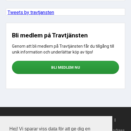
Tweets by travtjansten
Bli medlem på Travtjänsten
Genom att bli medlem på Travtjänsten får du tillgång till
unik information och underlättar köp av tips!
BLI MEDLEM NU
Sajtkarta
|
Om webbplatsen
|
Om cookies
|
Köpvillkor
|
Sporttjansten.se
Hej! Vi sparar viss data för att ge dig en
Tillhandahållare: Daytime Media House AB, Ansvarig utgivare: Andreas