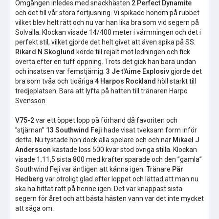
Omgången inledes med snackhästen
2 Perfect Dynamite
och det till vår stora förtjusning. Vi spikade honom på rubbet
vilket blev helt rätt och nu var han lika bra som vid segern på
Solvalla. Klockan visade 14/400 meter i värmningen och det i
perfekt stil, vilket gjorde det helt givet att även spika på SS.
Rikard N Skoglund
körde till rejält mot ledningen och fick
överta efter en tuff öppning. Trots det gick han bara undan
och insatsen var femstjärnig.
3 Je t'Aime Explosiv
gjorde det
bra som tvåa och tioåriga
4 Harpos Rockland
höll starkt till
tredjeplatsen. Bara att lyfta på hatten till tränaren Harpo
Svensson.
V75-2
var ett öppet lopp på förhand då favoriten och
”stjärnan”
13 Southwind Feji
hade visat tveksam form inför
detta. Nu tystade hon dock alla spelare och och när
Mikael J
Andersson
kastade loss 500 kvar stod övriga stilla. Klockan
visade 1.11,5 sista 800 med krafter sparade och den ”gamla”
Southwind Feji var äntligen att känna igen. Tränare
Pär
Hedberg
var otroligt glad efter loppet och lättad att man nu
ska ha hittat rätt på henne igen. Det var knappast sista
segern för året och att bästa hästen vann var det inte mycket
att säga om.