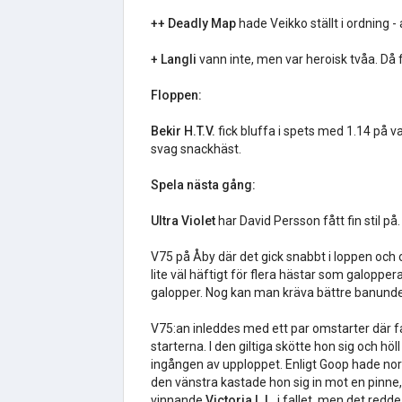
++ Deadly Map
hade Veikko ställt i ordning -
+ Langli
vann inte, men var heroisk tvåa. Då f
Floppen:
Bekir H.T.V.
fick bluffa i spets med 1.14 på va
svag snackhäst.
Spela nästa gång:
Ultra Violet
har David Persson fått fin stil p
V75 på Åby där det gick snabbt i loppen och om
lite väl häftigt för flera hästar som galoppe
galopper. Nog kan man kräva bättre banunde
V75:an inleddes med ett par omstarter där f
starterna. I den giltiga skötte hon sig och h
ingången av upploppet. Enligt Goop hade nors
den vänstra kastade hon sig in mot en pinne,
vinnande
Victoria L.L.
i fallet, men det redde