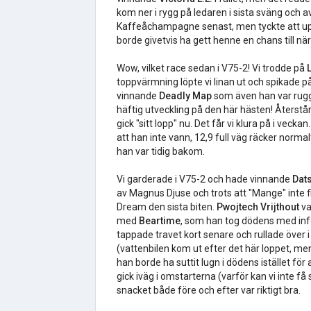
kom ner i rygg på ledaren i sista sväng och 
Kaffeåchampagne senast, men tyckte att uppg
borde givetvis ha gett henne en chans till när
Wow, vilket race sedan i V75-2! Vi trodde på
toppvärmning löpte vi linan ut och spikade p
vinnande
Deadly Map
som även han var ruggi
häftig utveckling på den här hästen! Återstår 
gick "sitt lopp" nu. Det får vi klura på i vec
att han inte vann, 12,9 full väg räcker normalt 
han var tidig bakom.
Vi garderade i V75-2 och hade vinnande
Dat
av Magnus Djuse och trots att "Mange" inte 
Dream den sista biten.
Pwojtech Vrijthout
va
med
Beartime
, som han tog dödens med infö
tappade travet kort senare och rullade över 
(vattenbilen kom ut efter det här loppet, men
han borde ha suttit lugn i dödens istället för a
gick iväg i omstarterna (varför kan vi inte få
snacket både före och efter var riktigt bra.