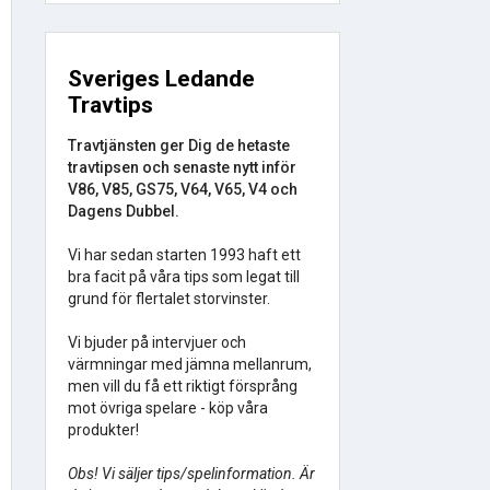
Sveriges Ledande
Travtips
Travtjänsten ger Dig de hetaste
travtipsen och senaste nytt inför
V86, V85, GS75, V64, V65, V4 och
Dagens Dubbel.
Vi har sedan starten 1993 haft ett
bra facit på våra tips som legat till
grund för flertalet storvinster.
Vi bjuder på intervjuer och
värmningar med jämna mellanrum,
men vill du få ett riktigt försprång
mot övriga spelare - köp våra
produkter!
Obs! Vi säljer tips/spelinformation. Är