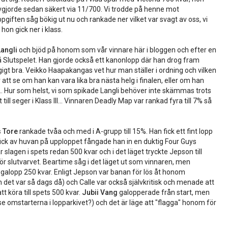
avgjorde sedan säkert via 11/700. Vi trodde på henne mot
iften såg bökig ut nu och rankade ner vilket var svagt av oss, vi
 hon gick ner i klass.
Langli
och bjöd på honom som vår vinnare här i bloggen och efter en
å Slutspelet. Han gjorde också ett kanonlopp där han drog fram
gt bra. Veikko Haapakangas vet hur man ställer i ordning och vilken
att se om han kan vara lika bra nästa helg i finalen, eller om han
kan... Hur som helst, vi som spikade Langli behöver inte skämmas trots
till seger i Klass III... Vinnaren Deadly Map var rankad fyra till 7% så
s Tore
rankade tvåa och med i A-grupp till 15%. Han fick ett fint lopp
fick av huvan på upploppet fångade han in en duktig Four Guys
r slagen i spets redan 500 kvar och i det läget tryckte Jepson till
r slutvarvet. Beartime såg i det läget ut som vinnaren, men
i galopp 250 kvar. Enligt Jepson var banan för lös åt honom
 det var så dags då) och Calle var också självkritisk och menade att
tt köra till spets 500 kvar.
Jubii Vang
galopperade från start, men
 se omstarterna i lopparkivet?) och det är läge att "flagga" honom för