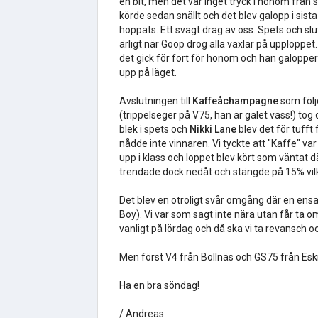
en bit, men det var inget tryck i honom från
körde sedan snällt och det blev galopp i sist
hoppats. Ett svagt drag av oss. Spets och slut
ärligt när Goop drog alla växlar på upploppet
det gick för fort för honom och han galoppe
upp på läget.
Avslutningen till
Kaffeåchampagne
som följ
(trippelseger på V75, han är galet vass!) to
blek i spets och
Nikki Lane
blev det för tufft 
nådde inte vinnaren. Vi tyckte att "Kaffe" va
upp i klass och loppet blev kört som väntat 
trendade dock nedåt och stängde på 15% vilket
Det blev en otroligt svår omgång där en ensa
Boy). Vi var som sagt inte nära utan får ta o
vanligt på lördag och då ska vi ta revansch o
Men först V4 från Bollnäs och GS75 från Eskil
Ha en bra söndag!
/ Andreas