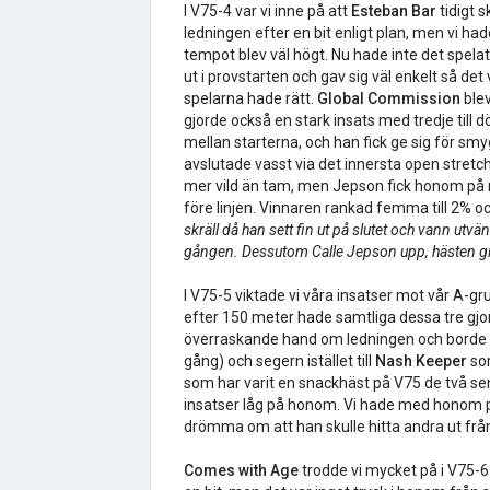
I V75-4 var vi inne på att
Esteban Bar
tidigt s
ledningen efter en bit enligt plan, men vi ha
tempot blev väl högt. Nu hade inte det spelat
ut i provstarten och gav sig väl enkelt så de
spelarna hade rätt.
Global Commission
blev
gjorde också en stark insats med tredje till d
mellan starterna, och han fick ge sig för s
avslutade vasst via det innersta open stretc
mer vild än tam, men Jepson fick honom på rä
före linjen. Vinnaren rankad femma till 2% o
skräll då han sett fin ut på slutet och vann utvä
gången. Dessutom Calle Jepson upp, hästen gic
I V75-5 viktade vi våra insatser mot vår A-
efter 150 meter hade samtliga dessa tre gjor
överraskande hand om ledningen och borde ha
gång) och segern istället till
Nash Keeper
so
som har varit en snackhäst på V75 de två s
insatser låg på honom. Vi hade med honom på
drömma om att han skulle hitta andra ut från
Comes with Age
trodde vi mycket på i V75-6 d