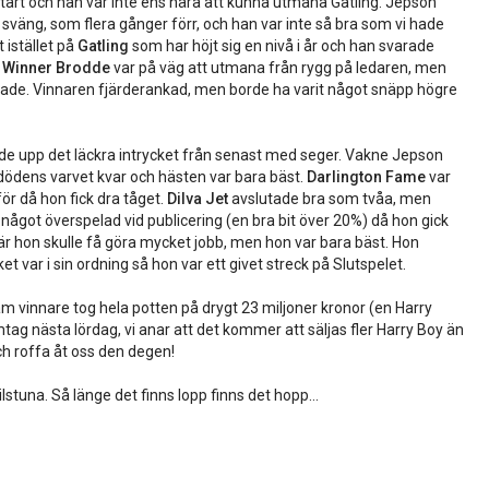
 start och han var inte ens nära att kunna utmana Gatling. Jepson
a sväng, som flera gånger förr, och han var inte så bra som vi hade
 istället på
Gatling
som har höjt sig en nivå i år och han svarade
.
Winner Brodde
var på väg att utmana från rygg på ledaren, men
rade. Vinnaren fjärderankad, men borde ha varit något snäpp högre
de upp det läckra intrycket från senast med seger. Vakne Jepson
g dödens varvet kvar och hästen var bara bäst.
Darlington Fame
var
för då hon fick dra tåget.
Dilva Jet
avslutade bra som tvåa, men
r något överspelad vid publicering (en bra bit över 20%) då hon gick
där hon skulle få göra mycket jobb, men hon var bara bäst. Hon
 var i sin ordning så hon var ett givet streck på Slutspelet.
m vinnare tog hela potten på drygt 23 miljoner kronor (en Harry
mtag nästa lördag, vi anar att det kommer att säljas fler Harry Boy än
ch roffa åt oss den degen!
stuna. Så länge det finns lopp finns det hopp...