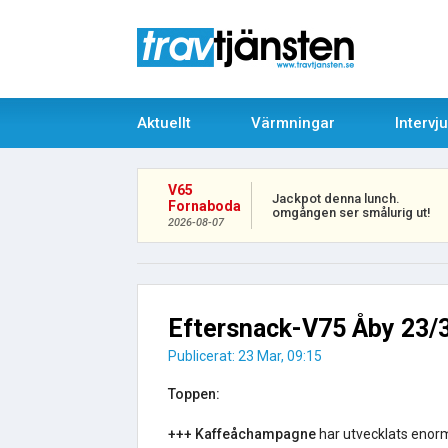
Aktuellt
Värmningar
Intervj
V65
Jackpot denna lunch.
Fornaboda
omgången ser smålurig ut!
2026-08-07
Eftersnack-V75 Åby 23/
Publicerat: 23 Mar, 09:15
Toppen:
+++ Kaffeåchampagne
har utvecklats enorm