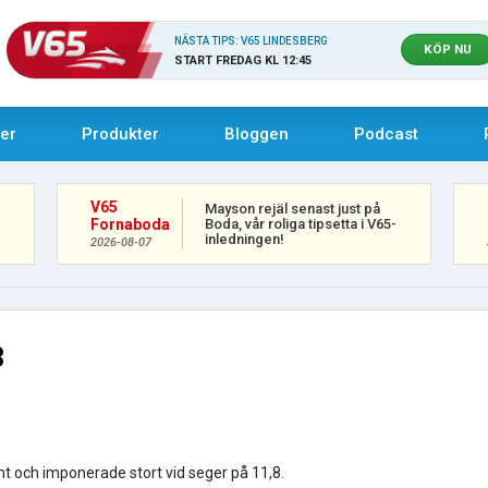
NÄSTA TIPS: V65 LINDESBERG
KÖP NU
START FREDAG KL 12:45
uer
Produkter
Bloggen
Podcast
V65
Mayson rejäl senast just på
Boda, vår roliga tipsetta i V65-
Fornaboda
inledningen!
2026-08-07
3
t och imponerade stort vid seger på 11,8.