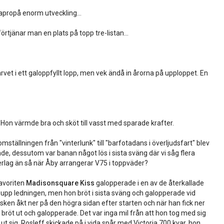
 apropå enorm utveckling...
örtjänar man en plats på topp tre-listan...
rvet i ett galoppfyllt lopp, men vek ändå in årorna på upploppet. En
å. Hon värmde bra och sköt till vasst med sparade krafter.
ställningen från "vinterlunk" till "barfotadans i överljudsfart" blev
rade, dessutom var banan något lös i sista sväng där vi såg flera
rlag än så när Åby arrangerar V75 i toppväder?
avoriten
Madisonsquare Kiss
galopperade i en av de återkallade
öll upp ledningen, men hon bröt i sista sväng och galopperade vid
ken åkt ner på den högra sidan efter starten och när han fick ner
 bröt ut och galopperade. Det var inga mil från att hon tog med sig
 ut sig. Rosleff skickade på i vida spår med Victoria 700 kvar, hon