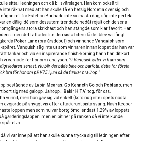
kulle sitta i ledningen och då bli svårslagen. Han kom också till
de inte räknat med att han skulle få en hetsig Nordetia över sig och
 någon roll för Esteban Bar hade inte sin bästa dag, såg inte perfekt
t var en dålig idé som dessutom trendade nedåt rejält och de sena
 omgångens stora skrikhäst och han stängde som klar favorit. Han
ödens, men det fattades lite den sista biten då det blev väl långt
mygkörda
Poker Lane
(bra årsdebut) och vinnande
Vanquish
som
h-spåret. Vanquish såg inte ut som vinnaren innan loppet där han var
tt tankar och via en inspirerande finish-körning hann han dit kort
ch vi varnade för honom i analysen:
"9 Vanquish lyfter vi fram som
ndigt ledaren senast. Nu blir det både bike och barfota, detta för första
k bra för honom på V75 i juni så de funkar bra ihop."
grupp bestående av
Lupin Mearas, Go Kenneth Go
och
Poblano
, men
t bort sig med galopp. Jahopp...
Bekir H.T.V
. tog, för oss,
 vunnit, men han gav sig väl enkelt (körs nog inte i spets nästa
m avgjorde på snyggt vis efter attack runt sista sväng. Nash Keeper
enaste loppen men som nu var bortglömd, endast 1,29% av loppets
 garderingslappen, men en bit ner på ranken då vi inte kunde
 spår elva.
å vi var inne på att han skulle kunna trycka sig till ledningen efter