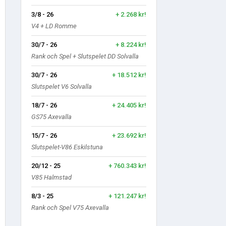
3/8 - 26
+ 2.268 kr!
V4 + LD Romme
30/7 - 26
+ 8.224 kr!
Rank och Spel + Slutspelet DD Solvalla
30/7 - 26
+ 18.512 kr!
Slutspelet V6 Solvalla
18/7 - 26
+ 24.405 kr!
GS75 Axevalla
15/7 - 26
+ 23.692 kr!
Slutspelet-V86 Eskilstuna
20/12 - 25
+ 760.343 kr!
V85 Halmstad
8/3 - 25
+ 121.247 kr!
Rank och Spel V75 Axevalla