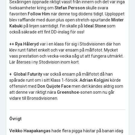
Sexåringen öppnade riktigt vasst från innern och det var inga
tveksamheter kring om
Stefan Persson
skulle svara
favoriten
Follow Him
när denne tog dödens tidigt. Upploppet
blev rafflande med duon plus open stretch-spurtande
Mister
Kabuki
på linjen samtidigt. Fin skalle på
Ideal Stone
som
också säkrade ett fint DD-inslag för oss!
++ Rya Håleryd
var i en klass för sig i Stodivisionen där hon
klev runt fältet enkelt och var ensam på målfotot. Mycket
vass prestation och vecka-vecka såg ut att fungera utmärkt.
Lär återses i ny Stodivision inom kort.
+ Global Futurity
var också ensam på målfotot då han
spårade runt om i sitt Klass 1-försök.
Adrian Kolgjini
körde
offensivt med
Don Quijote Face
men det kändes aldrig som
att denne var riktigt nära
Greenshoe
-sonen som nu går
vidare till Bronsdivisionen.
Övrigt
Veikko
Haapakangas
hade flera pigga hästar på banan idag