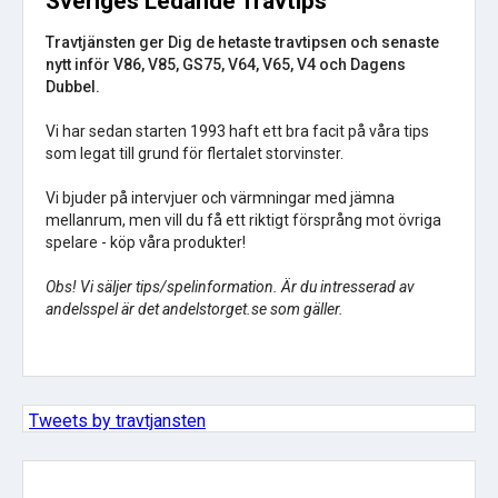
Sveriges Ledande Travtips
Travtjänsten ger Dig de hetaste travtipsen och senaste
nytt inför V86, V85, GS75, V64, V65, V4 och Dagens
Dubbel.
Vi har sedan starten 1993 haft ett bra facit på våra tips
som legat till grund för flertalet storvinster.
Vi bjuder på intervjuer och värmningar med jämna
mellanrum, men vill du få ett riktigt försprång mot övriga
spelare - köp våra produkter!
Obs! Vi säljer tips/spelinformation. Är du intresserad av
andelsspel är det andelstorget.se som gäller.
Tweets by travtjansten