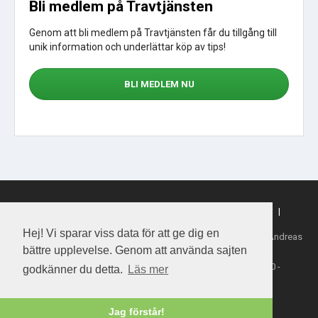
Bli medlem på Travtjänsten
Genom att bli medlem på Travtjänsten får du tillgång till
unik information och underlättar köp av tips!
BLI MEDLEM NU
Sajtkarta
|
Om webbplatsen
|
Om cookies
|
Köpvillkor
|
Sporttjansten.se
Hej! Vi sparar viss data för att ge dig en
Tillhandahållare: Daytime Media House AB, Ansvarig utgivare: Andreas
Henriksson
bättre upplevelse. Genom att använda sajten
Copyright 2026 Daytime Media House AB 556763-4828
Spel från ATG - Åldersgräns 18 år - Stödlinjen 020-81 91 00 -
godkänner du detta.
Läs mer
Spelalagom.se
Jag förstår!