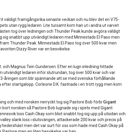
rit väldigt framgångsrika senaste veckan och nu blev det en V75-
spets utan rygg ledaren. Lite tursamt kom han ut i andra ut varvet
hästen tog över ledningen och Thunder Peak kunde avgöra väldigt
og sig snabbt upp utvändigt ledaren med Minnestads El Paso men
 fram Thunder Peak. Minnestads El Paso tog över 500 kvar men
avoriten Dizzy River var en besvikelse.
R.
och Magnus Tein Gundersen. Efter en lugn inledning hittade
utvändigt ledaren inför slutrundan, tog över 500 kvar och var
är 3-åringen som blir spännande att se med svenska förhållande
 efter startgalopp. Corleone D.K. fastnade i en trött rygg men kom
ning och med norsken nerryckt tog sig Pastore Bob förbi
Gigant
an bort norsken så Pastore Bob lugnade sig i spets med Gigant
 Rennesvik loss Cash Okay som blixt snabbt tog sig upp på utsidan och
valley slank loss i slutsvängen, attackerade 200 kvar och precis på
riktig hedershäst men det var surt för oss som hade med Cash Okay på
r Pastore men en liten besvikelse var han.