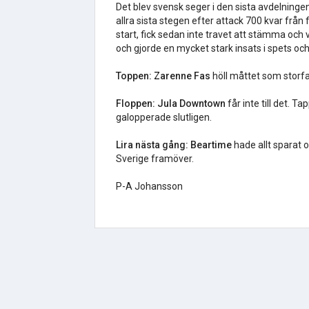
Det blev svensk seger i den sista avdelninge
allra sista stegen efter attack 700 kvar från
start, fick sedan inte travet att stämma oc
och gjorde en mycket stark insats i spets och
Toppen: Zarenne Fas
höll måttet som storfav
Floppen: Jula Downtown
får inte till det. T
galopperade slutligen.
Lira nästa gång: Beartime
hade allt sparat 
Sverige framöver.
P-A Johansson