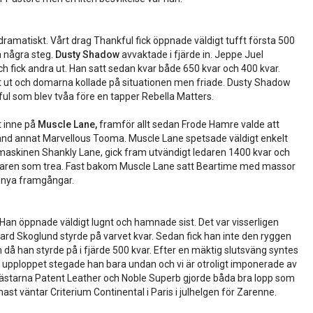
dramatiskt. Vårt drag Thankful fick öppnade väldigt tufft första 500
å några steg.
Dusty Shadow
avvaktade i fjärde in. Jeppe Juel
h fick andra ut. Han satt sedan kvar både 650 kvar och 400 kvar.
ångt ut och domarna kollade på situationen men friade. Dusty Shadow
ful som blev tvåa före en tapper Rebella Matters.
t inne på
Muscle Lane,
framför allt sedan Frode Hamre valde att
bland annat Marvellous Tooma. Muscle Lane spetsade väldigt enkelt
ermaskinen Shankly Lane, gick fram utvändigt ledaren 1400 kvar och
aren som trea. Fast bakom Muscle Lane satt Beartime med massor
 nya framgångar.
t. Han öppnade väldigt lugnt och hamnade sist. Det var visserligen
kard Skoglund styrde på varvet kvar. Sedan fick han inte den ryggen
m då han styrde på i fjärde 500 kvar. Efter en mäktig slutsväng syntes
å upploppet stegade han bara undan och vi är otroligt imponerade av
 hästarna Patent Leather och Noble Superb gjorde båda bra lopp som
st väntar Criterium Continental i Paris i julhelgen för Zarenne.