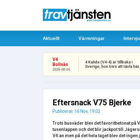
Aktuellt
Värmningar
Intervj
V4
4 Kalida (V4-4) är tillbaka i
Bollnäs
Sverige, hon trivs att tävla här
2026-08-05
Eftersnack V75 Bjerke
Publicerat: 16 Nov, 19:02
Trots busväder blev det favoritbetonat på 
tusenlappen och det blir jackpot till Jägersr
V4:an men på det hela taget blev det ingen j