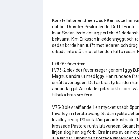
Konstellationen
Steen Juul-Ken Ecce
har va
dubbel
Thunder Peak
inledde. Det blev inte 
kvar. Sedan löste det sig perfekt då dödens
bekvämt. Kim Eriksson inledde snyggt och t
sedan körde han tufft mot ledaren och drog
orkade inte stå emot efter den tuffa resan. F
Lätt för favoriten
I V75-2 blev det favoritseger genom
Iggy B.
Magnus andra ut med Iggy. Han rundade fram 
smått överlägsen. Det är bra styrka i den h
annandag jul. Accolade gick starkt ssom tvåa
tillbaka bra som fyra.
V75-3 blev rafflande. I en mycket snabb öpp
Invalley
in i första sväng. Sedan ryckte Joh
Invalley i rygg. På sista långsidan kastnade
krossade Pastore runt slutsvängen. Gigant In
linjen slog han sig förbi. Bra insats av en 
alla lappar. Öppningen kostade visserligen fö