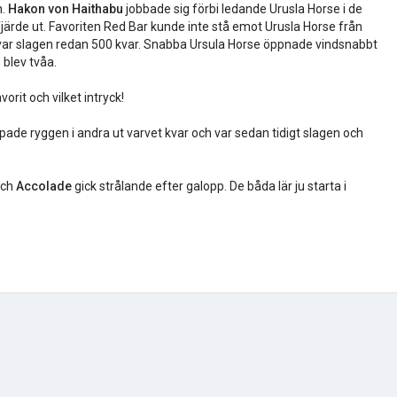
n.
Hakon von Haithabu
jobbade sig förbi ledande Urusla Horse i de
 fjärde ut. Favoriten Red Bar kunde inte stå emot Urusla Horse från
h var slagen redan 500 kvar. Snabba Ursula Horse öppnade vindsnabbt
 blev tvåa.
orit och vilket intryck!
appade ryggen i andra ut varvet kvar och var sedan tidigt slagen och
och
Accolade
gick strålande efter galopp. De båda lär ju starta i