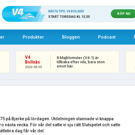
NÄSTA TIPS: V4 BOLLNÄS
KÖP NU
START TORSDAG KL 12:20
uer
Produkter
Bloggen
Podcast
V4
8 Majblomster (V4-1) är
tillbaka efter vila, bara ston
Bollnäs
.
emot här.
2026-08-05
V75 på Bjerke på lördagen. Utdelningen stannade vi knappa
o nästa vecka. För vår del satte vi sju rätt Slutspelet och satte
ättebra dag får vår del.