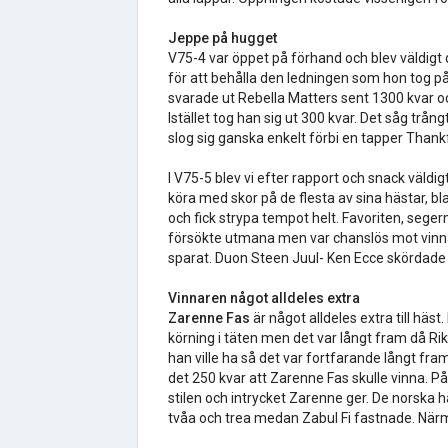
Jeppe på hugget
V75-4 var öppet på förhand och blev väldigt 
för att behålla den ledningen som hon tog p
svarade ut Rebella Matters sent 1300 kvar oc
Istället tog han sig ut 300 kvar. Det såg tr
slog sig ganska enkelt förbi en tapper Thank
I V75-5 blev vi efter rapport och snack väldig
köra med skor på de flesta av sina hästar, 
och fick strypa tempot helt. Favoriten, seg
försökte utmana men var chanslös mot vinn
sparat. Duon Steen Juul- Ken Ecce skördade
Vinnaren något alldeles extra
Zarenne Fas
är något alldeles extra till häs
körning i täten men det var långt fram då Ri
han ville ha så det var fortfarande långt fra
det 250 kvar att Zarenne Fas skulle vinna. P
stilen och intrycket Zarenne ger. De norska
tvåa och trea medan Zabul Fi fastnade. Närma