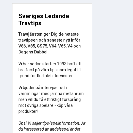
Sveriges Ledande
Travtips
Travtjänsten ger Dig de hetaste
travtipsen och senaste nytt inför
V86, V85, GS75, V64, V65, V4 och
Dagens Dubbel.
Vi har sedan starten 1993 haft ett
bra facit på våra tips som legat till
grund för flertalet storvinster.
Vi bjuder på intervjuer och
värmningar med jämna mellanrum,
men vill du få ett riktigt försprång
mot övriga spelare - köp våra
produkter!
Obs! Vi säljer tips/spelinformation. Är
du intresserad av andelsspel är det