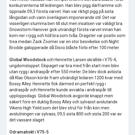
konkurrenterna till ledningen. Han blev pigg därframme och
öppnade 09,3 första varvet. Han var riktigt pigg på sista
långsidan och vann överlägsen imponerande stil. Det var
visserligen stumma ben till slut men insatsen var väldigt bra.
Snowstorm Hanover gick utvändigt första varvet innan han
kom ner i rygg och höll bra som tvåa. Dragster var positiv som
trea medan Zack Zoomer var en stor besvikelse och Night
Brodde galopperade då Disco blåste förbi efter 100 meter.
Global Woodstock
och Henriette Larsen skrällde i V75-4,
ungdomsloppet. Ekipaget var bra med från start men blev
utan rygg i andraspår efter 550 meter. De blev dock avlösta
då Klas Olsson körde fram utvändigt ledaren 1200 kvar med
Bossy Alley. Henriette fick därmed en perfekt rygg i
andraspår och Henriette kunde avvakta i andraspår till
upploppsdags. Global Woodstock avgjorde knappt men
säkert före en duktig Bossy Alley och sylvasst avslutande
Vikens High Yield som det blev strul för från kön men
avslutningen var sylvass, 09,5 sista 800 och sista 200 var av
det vassare slaget.
Odramatiskt i V75-5