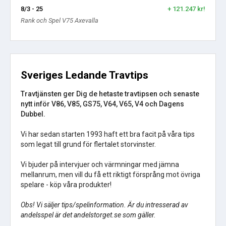
8/3 - 25
+ 121.247 kr!
Rank och Spel V75 Axevalla
Sveriges Ledande Travtips
Travtjänsten ger Dig de hetaste travtipsen och senaste
nytt inför V86, V85, GS75, V64, V65, V4 och Dagens
Dubbel.
Vi har sedan starten 1993 haft ett bra facit på våra tips
som legat till grund för flertalet storvinster.
Vi bjuder på intervjuer och värmningar med jämna
mellanrum, men vill du få ett riktigt försprång mot övriga
spelare - köp våra produkter!
Obs! Vi säljer tips/spelinformation. Är du intresserad av
andelsspel är det andelstorget.se som gäller.