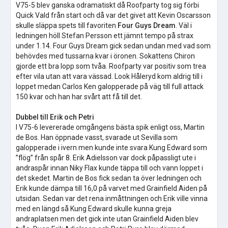
V75-5 blev ganska odramatiskt då Roofparty tog sig förbi
Quick Vald från start och då var det givet att Kevin Oscarsson
skulle släppa spets till favoriten
Four Guys Dream
. Väl i
ledningen höll Stefan Persson ett jämnt tempo på strax
under 1.14. Four Guys Dream gick sedan undan med vad som
behövdes med tussarna kvar i öronen. Sokattens Chiron
gjorde ett bra lopp som tvåa. Roofparty var positiv som trea
efter vila utan att vara vässad. Look Håleryd kom aldrig till i
loppet medan Carlos Ken galopperade på väg till full attack
150 kvar och han har svårt att få till det.
Dubbel till Erik och Petri
I V75-6 levererade omgångens bästa spik enligt oss, Martin
de Bos. Han öppnade vasst, svarade ut Sevilla som
galopperade i ivern men kunde inte svara Kung Edward som
”flög” från spår 8. Erik Adielsson var dock påpassligt ute i
andraspår innan Niky Flax kunde täppa till och vann loppet i
det skedet. Martin de Bos fick sedan ta över ledningen och
Erik kunde dämpa till 16,0 på varvet med Grainfield Aiden på
utsidan. Sedan var det rena inmåttningen och Erik ville vinna
med en längd så Kung Edward skulle kunna greja
andraplatsen men det gick inte utan Grainfield Aiden blev