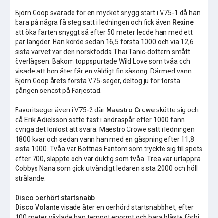
Björn Goop svarade för en mycket snygg start i V75-1 då han
bara på några få steg satt i ledningen och fick även
Rexine
att öka farten snyggt så efter 50 meter ledde han med ett
par längder. Han körde sedan 16,5 första 1000 och via 12,6
sista varvet var den norskfödda Thai Tanic-dottern smått
överlägsen. Bakom toppspurtade Wild Love som tvåa och
visade att hon åter får en väldigt fin säsong. Därmed vann
Björn Goop årets första V75-seger, deltog ju för första
gången senast på Färjestad.
Favoritseger även i V75-2 där
Maestro Crowe
skötte sig och
då Erik Adielsson satte fast i andraspår efter 1000 fann
övriga det lönlöst att svara. Maestro Crowe satt i ledningen
1800 kvar och sedan vann han med en gäspning efter 11,8
sista 1000. Tvåa var Bottnas Fantom som tryckte sig till spets
efter 700, släppte och var duktig som tvåa. Trea var urtappra
Cobbys Nana som gick utvändigt ledaren sista 2000 och höll
strålande.
Disco oerhört startsnabb
Disco Volante
visade åter en oerhörd startsnabbhet, efter
100 meter växlade han tempot enormt och bara blåste förbi