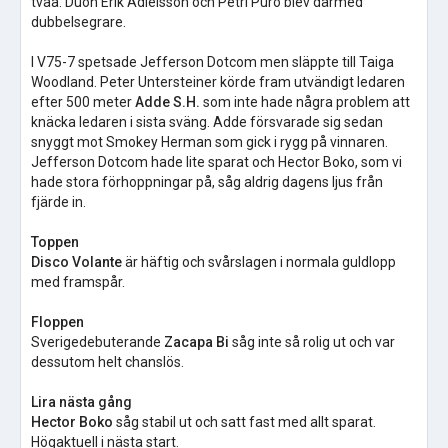
tvåa. Duon Erik Adielsson och Petri Puro blev därmed
dubbelsegrare.
I V75-7 spetsade Jefferson Dotcom men släppte till Taiga
Woodland. Peter Untersteiner körde fram utvändigt ledaren
efter 500 meter
Adde S.H.
som inte hade några problem att
knäcka ledaren i sista sväng. Adde försvarade sig sedan
snyggt mot Smokey Herman som gick i rygg på vinnaren.
Jefferson Dotcom hade lite sparat och Hector Boko, som vi
hade stora förhoppningar på, såg aldrig dagens ljus från
fjärde in.
Toppen
Disco Volante
är häftig och svårslagen i normala guldlopp
med framspår.
Floppen
Sverigedebuterande
Zacapa Bi
såg inte så rolig ut och var
dessutom helt chanslös.
Lira nästa gång
Hector Boko
såg stabil ut och satt fast med allt sparat.
Högaktuell i nästa start.