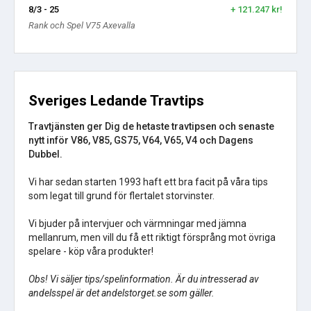
8/3 - 25
+ 121.247 kr!
Rank och Spel V75 Axevalla
Sveriges Ledande Travtips
Travtjänsten ger Dig de hetaste travtipsen och senaste
nytt inför V86, V85, GS75, V64, V65, V4 och Dagens
Dubbel.
Vi har sedan starten 1993 haft ett bra facit på våra tips
som legat till grund för flertalet storvinster.
Vi bjuder på intervjuer och värmningar med jämna
mellanrum, men vill du få ett riktigt försprång mot övriga
spelare - köp våra produkter!
Obs! Vi säljer tips/spelinformation. Är du intresserad av
andelsspel är det andelstorget.se som gäller.