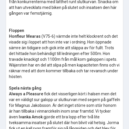
från konkurrenterna med lätthet runt slutkurvan. Snacka om
att han utvecklats med biken på slutet och insatsen den här
gången var femstjärnig.
Floppen
Honfleur Mearas
(V75-6) värmde inte helt klockrent och det
visade sig i loppet att hon inte var i ordning. Hon öppnade
sämre än tidigare och gick inte att släppa av för fullt. Trots
det hittade hon behändigt till ledningen efter 500m. Hon
travade knackigt och 1100m från mål kom galoppen i spets.
Wäjersten har en del att slipa på men kapaciteten finns och vi
räknar med att dom kommer tillbaka och tar revansch under
hösten.
Spela nästa gång
Always a Pleasure
fick det visserligen kört i halsen men det
var en väldigt sur galopp ur slutkurvan med segern på gaffeln
för Magnus Jakobsson. Är det inget större som stör honom
är han tillbaka i vinnarcirkeln inom snar framtid. Vi tycker
även
Ivanka Amok
gjorde ett bra lopp efter två lite
tveksamma insatser på slutet där hon blivit väl hetsig. Jorma
fick ut en kall rygg framför sig på långsidan och det blev för