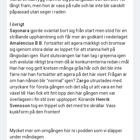
långt fram, men hon är vass på rulle och lär inte blir särskilt
påpassad utan seger i raden.
I övrigt
Sayonara
gjorde oväntat bort sig från start men stod för en
strålande upphämtning och får mer än godkänt i nederlaget.
Amalencius B.B.
fortsätter att agera märkligt och bromsar
sig igenom stora delar av loppet för att stanna helt på
långsidan igen. Runt slutsvängen tar han tag i grejerna igen
och avslutar riktigt bra men då är konkurrenterna redan i mål.
Han har nog gett kretsen många gråa hår och det blir inte
färre när han fortsätter att agera på det här viset. Frågan är
om han nånsin blir "normal" igen?
Zargo
utrustades med
urryckare för första gången och det såg ut att vara en hel
växel till. Han fick ett fint lopp den här gången men var
överlägsen i fin stil över upploppet. Körande
Henrik
Svensson
tog en trippel och det med tre skrällar. Vass
kuskform på den fronten!
Mycket mer om omgången hör ni i podden som vi släpper
under måndagen.