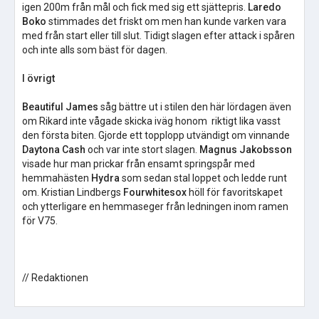
igen 200m från mål och fick med sig ett sjättepris.
Laredo
Boko
stimmades det friskt om men han kunde varken vara
med från start eller till slut. Tidigt slagen efter attack i spåren
och inte alls som bäst för dagen.
I övrigt
Beautiful James
såg bättre ut i stilen den här lördagen även
om Rikard inte vågade skicka iväg honom riktigt lika vasst
den första biten. Gjorde ett topplopp utvändigt om vinnande
Daytona Cash
och var inte stort slagen.
Magnus Jakobsson
visade hur man prickar från ensamt springspår med
hemmahästen
Hydra
som sedan stal loppet och ledde runt
om. Kristian Lindbergs
Fourwhitesox
höll för favoritskapet
och ytterligare en hemmaseger från ledningen inom ramen
för V75.
// Redaktionen