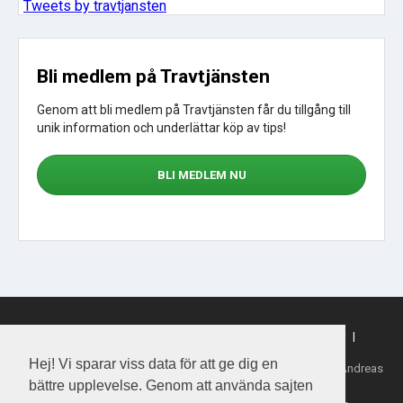
Tweets by travtjansten
Bli medlem på Travtjänsten
Genom att bli medlem på Travtjänsten får du tillgång till
unik information och underlättar köp av tips!
BLI MEDLEM NU
Sajtkarta
|
Om webbplatsen
|
Om cookies
|
Köpvillkor
|
Sporttjansten.se
Hej! Vi sparar viss data för att ge dig en
Tillhandahållare: Daytime Media House AB, Ansvarig utgivare: Andreas
Henriksson
bättre upplevelse. Genom att använda sajten
Copyright 2026 Daytime Media House AB 556763-4828