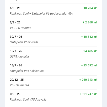
6/8 - 26
+ 10.704 kr!
Rank och Spel + Slutspelet V6 (reducerade) Åby
3/8 - 26
+ 2.268 kr!
V4 + LD Romme
30/7 - 26
+ 18.512 kr!
Slutspelet V6 Solvalla
18/7 - 26
+ 24.405 kr!
GS75 Axevalla
15/7 - 26
+ 23.692 kr!
Slutspelet-V86 Eskilstuna
20/12 - 25
+ 760.343 kr!
V85 Halmstad
8/3 - 25
+ 121.247 kr!
Rank och Spel V75 Axevalla