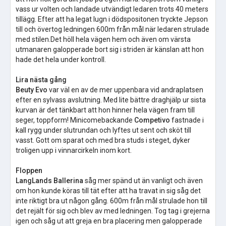
vass ur volten och landade utvändigt ledaren trots 40 meters
tillägg. Efter att ha legat lugn i dödspositonen tryckte Jepson
till och övertog ledningen 600m från mål när ledaren strulade
med stilen.Det höll hela vägen hem och även om värsta
utmanaren galopperade bort sig i striden är känslan att hon
hade det hela under kontroll.
Lira nästa gång
Beuty Evo
var väl en av de mer uppenbara vid andraplatsen
efter en sylvass avslutning. Med lite bättre draghjälp ur sista
kurvan är det tänkbart att hon hinner hela vägen fram till
seger, toppform! Minicomebackande
Competivo
fastnade i
kall rygg under slutrundan och lyftes ut sent och sköt till
vasst. Gott om sparat och med bra studs i steget, dyker
troligen upp i vinnarcirkeln inom kort.
Floppen
LangLands Ballerina
såg mer spänd ut än vanligt och även
om hon kunde köras till tät efter att ha travat in sig såg det
inte riktigt bra ut någon gång. 600m från mål strulade hon till
det rejält för sig och blev av med ledningen. Tog tag i grejerna
igen och såg ut att greja en bra placering men galopperade