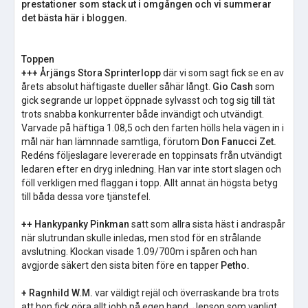
prestationer som stack ut i omgången och vi summerar
det bästa här i bloggen.
Toppen
+++ Årjängs Stora Sprinterlopp
där vi som sagt fick se en av
årets absolut häftigaste dueller såhär långt.
Gio Cash
som
gick segrande ur loppet öppnade sylvasst och tog sig till tät
trots snabba konkurrenter både invändigt och utvändigt.
Varvade på häftiga 1.08,5 och den farten hölls hela vägen in i
mål när han lämnnade samtliga, förutom
Don Fanucci Zet.
Redéns följeslagare levererade en toppinsats från utvändigt
ledaren efter en dryg inledning. Han var inte stort slagen och
föll verkligen med flaggan i topp. Allt annat än högsta betyg
till båda dessa vore tjänstefel.
++ Hankypanky Pinkman
satt som allra sista häst i andraspår
när slutrundan skulle inledas, men stod för en strålande
avslutning. Klockan visade 1.09/700m i spåren och han
avgjorde säkert den sista biten före en tapper
Petho.
+ Ragnhild W.M.
var väldigt rejäl och överraskande bra trots
att hon fick göra allt jobb på egen hand. Jepson som vanligt