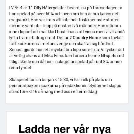
I V75-4 är
11 Olly Håleryd
stor favorit, nu på förmiddagen är
hon spelad på över 60% och även om hon är bra känns det
magstarkt. Hon var trots allt inte helt frisk i senaste starten
och inte varit ute i lopp på nästan två månader. Hon står bra
inne i loppet och har klart bäst chans att vinna men vi vill ändå
lyfta fram ett drag emot. Det är
2 Country Home
som tävlat i
tuff konkurrens i mellansverige och skaffat sig hårdhet.
Senast gjorde hon ett mycket bra lopp som trea. Vi tycker det
är vettig chans att Mika Forss kan forcera henne till spets i ett
tidigt skede och då hon i nuläget är spelad på runt 8% är hon
rena fyndet.
Slutspelet tar sin början k 15.30, vi har folk på plats och
personal bakom spakarna på redaktionen. Systemet släpps
strax före kl 16 så häng med oss i eftermiddag.