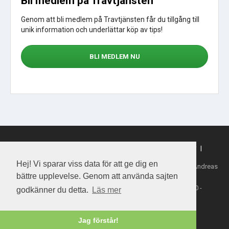
Bli medlem på Travtjänsten
Genom att bli medlem på Travtjänsten får du tillgång till
unik information och underlättar köp av tips!
BLI MEDLEM NU
Sajtkarta
|
Om webbplatsen
|
Om cookies
|
Köpvillkor
|
Sporttjansten.se
Hej! Vi sparar viss data för att ge dig en
Tillhandahållare: Daytime Media House AB, Ansvarig utgivare: Andreas
Henriksson
bättre upplevelse. Genom att använda sajten
Copyright 2026 Daytime Media House AB 556763-4828
Spel från ATG - Åldersgräns 18 år - Stödlinjen 020-81 91 00 -
godkänner du detta.
Läs mer
Spelalagom.se
Jag förstår!