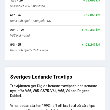
15/7 - 26
+ 23.692 kr!
Slutspelet-V86 Eskilstuna
6/7 - 26
+ 12.063 kr!
Rank och Spel + Slutspelet DD
20/12 - 25
+ 760.343 kr!
V85 Halmstad
8/3 - 25
+ 121.247 kr!
Rank och Spel V75 Axevalla
Sveriges Ledande Travtips
Travtjänsten ger Dig de hetaste travtipsen och senaste
nytt inför V86, V85, GS75, V64, V65, V4 och Dagens
Dubbel.
Vi har sedan starten 1993 haft ett bra facit på våra tips