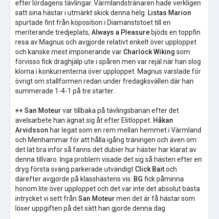
efter lördagens tävlingar. Värmlandstränaren hade verkligen
satt sina hästar i utmärkt skick denna helg.
Listas Marion
spurtade fint från köposition i Diamanststoet till en
meriterande tredjeplats,
Always a Pleasure
bjöds en toppfin
resa av Magnus och avgjorde relativt enkelt över upploppet
och kanske mest imponerande var
Charlock Wiking
som
förvisso fick draghjälp ute i spåren men var rejäl när han slog
klorna i konkurrenterna över upploppet. Magnus varslade för
övrigt om stallformen redan under fredagksvällen där han
summerade 1-4-1 på tre starter.
++ San Moteur
var tillbaka på tävlingsbanan efter det
avelsarbete han ägnat sig åt efter Elitloppet.
Håkan
Arvidsson
har legat som en rem mellan hemmet i Värmland
och Menhammar för att hålla igång träningen och även om
det lät bra inför så fanns det dubier hur häster har klarat av
denna tillvaro. Inga problem visade det sig så hästen efter en
dryg första sväng parkerade utvändigt
Click Bait
och
därefter avgjorde på klasshästens vis.
BG
fick påminna
honom lite över upploppet och det var inte det absolut bästa
intrycket vi sett från
San Moteur
men det är få hästar som
löser uppgiften på det sätt han gjorde denna dag.