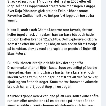
Streckad på under 1 % och värdet nästan 2000 efter ett
lopp. Många i loppet underpresterade men ingen skugga
över Raja Ribb som gick bra och Felicia körde smart.
Favoriten Guillaume Boko fick perfekt lopp och borde ha
vunnit.
Klass II i andra och Champ Lane var stor favorit, det var
heller inget snack om saken, han var bara bäst och hade
gott om krafter kvar på 12,9/2140a. Self Explosive gick bra
som trea efter lite körning i början och sedan först i tredje
på baksidan, blev av med andraplatsen precis på linjen till
Ekås Future.
Gulddivisionen i tredje och här blev det seger för
Dreammoko efter att Björn kastat loss ordentligt på bortre
långsidan. Han har mött hårda hästar hela karriären och
klev nu över sex miljoner insprunget trots att det “bara” var
sjuåringens åttonde seger. Snowstorm Hanover avslutade
bra och har snart jobbat ihop till en seger.
Kallblod i fjärde och vi var inne på att Kos Odin skulle spåra
runt om eller åtminstone få en bra resa på innerspår och
vinna, vi valde att spika honom på slutspelet och han var