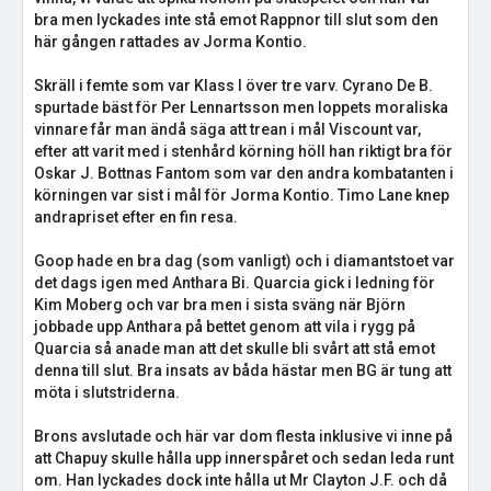
bra men lyckades inte stå emot Rappnor till slut som den
här gången rattades av Jorma Kontio.
Skräll i femte som var Klass I över tre varv. Cyrano De B.
spurtade bäst för Per Lennartsson men loppets moraliska
vinnare får man ändå säga att trean i mål Viscount var,
efter att varit med i stenhård körning höll han riktigt bra för
Oskar J. Bottnas Fantom som var den andra kombatanten i
körningen var sist i mål för Jorma Kontio. Timo Lane knep
andrapriset efter en fin resa.
Goop hade en bra dag (som vanligt) och i diamantstoet var
det dags igen med Anthara Bi. Quarcia gick i ledning för
Kim Moberg och var bra men i sista sväng när Björn
jobbade upp Anthara på bettet genom att vila i rygg på
Quarcia så anade man att det skulle bli svårt att stå emot
denna till slut. Bra insats av båda hästar men BG är tung att
möta i slutstriderna.
Brons avslutade och här var dom flesta inklusive vi inne på
att Chapuy skulle hålla upp innerspåret och sedan leda runt
om. Han lyckades dock inte hålla ut Mr Clayton J.F. och då