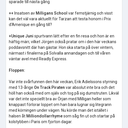
sparade till nästa gång.
++
Insatsen av
Milligans School
var femstjärnig och visst
kan det väl vara aktuellt för Tarzan att testa honom i Prix
d’Amerique en gång till?
+Unique Juni
spurtvann lätt efter en fin resa och hon är en
häftig märr, vilket Jörgen också pratar om i den här veckans
poddavsnitt där han gästar. Hon ska starta på över vintern,
närmast i finalerna på Solvalla annandagen och till våren
väntar avel med Readly Express.
Floppen:
Var inte svårfunnen den här veckan, Erik Adielssons styrning
med 13-årige
On Track Piraten
var absolut inte bra och det
höll han också med om själv och tog på sig dumstruten. Likväl
var det inte speciellt bra av Örjan med Milligan heller som
knappast förlorar loppet om han bara lugnar sig litegrann
med körningen under vägen. Nu körde man det istället i
halsen åt
Milliondollarrhyme
som såg fin ut och startar på
kolstybben i Paris om fjorton dagar.