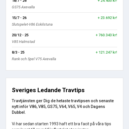
18/7 - 26
+ 24.405 kr!
GS75 Axevalla
15/7 - 26
+ 23.692 kr!
Slutspelet-V86 Eskilstuna
20/12 - 25
+ 760.343 kr!
V85 Halmstad
8/3 - 25
+ 121.247 kr!
Rank och Spel V75 Axevalla
Sveriges Ledande Travtips
Travtjänsten ger Dig de hetaste travtipsen och senaste
nytt inför V86, V85, GS75, V64, V65, V4 och Dagens
Dubbel.
Vi har sedan starten 1993 haft ett bra facit på våra tips