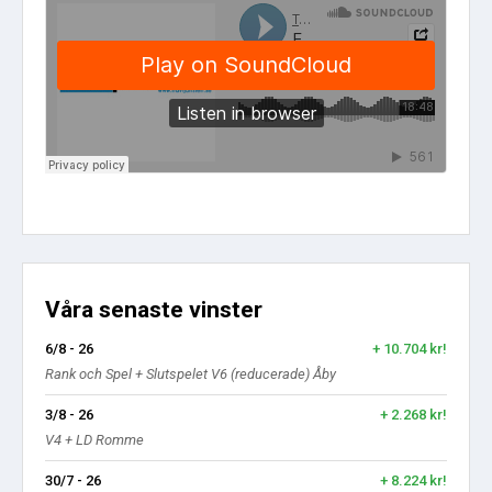
Våra senaste vinster
6/8 - 26
+ 10.704 kr!
Rank och Spel + Slutspelet V6 (reducerade) Åby
3/8 - 26
+ 2.268 kr!
V4 + LD Romme
30/7 - 26
+ 8.224 kr!