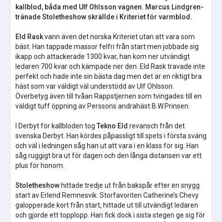
kallblod, båda med Ulf Ohlsson vagnen. Marcus Lindgren-
tränade Stoletheshow skrällde i Kriteriet för varmblod.
Eld Rask
vann även det norska Kriteriet utan att vara som
bäst. Han tappade massor felfri från start men jobbade sig
ikapp och attackerade 1300 kvar, han kom ner utvändigt
ledaren 700 kvar och kämpade ner den. Eld Rask travade inte
perfekt och hade inte sin bästa dag men det är en riktigt bra
häst som var väldigt väl understödd av Ulf Ohlsson.
Överbetyg även till tvåan Rappstjernen som tvingades till en
väldigt tuff öppning av Perssons andrahäst B.W.Prinsen.
I Derbyt för kallbloden tog
Tekno Eld
revansch från det
svenska Derbyt. Han kördes påpassligt till spets i första sväng
och väl i ledningen såg han ut att vara i en klass för sig. Han
såg ruggigt bra ut för dagen och den långa distansen var ett
plus för honom.
Stoletheshow
hittade tredje ut från bakspår efter en snygg
start av Erlend Remnesvik. Storfavoriten Catherine’s Chevy
galopperade kort från start, hittade ut till utvändigt ledaren
och gjorde ett topplopp. Han fick dock i sista stegen ge sig för