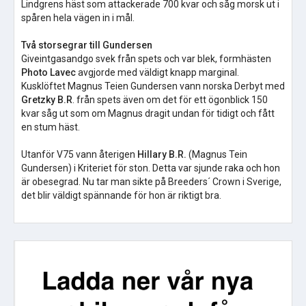
Lindgrens häst som attackerade 700 kvar och såg morsk ut i
spåren hela vägen in i mål.
Två storsegrar till Gundersen
Giveintgasandgo svek från spets och var blek, formhästen
Photo Lavec
avgjorde med väldigt knapp marginal.
Kusklöftet Magnus Teien Gundersen vann norska Derbyt med
Gretzky B.R
. från spets även om det för ett ögonblick 150
kvar såg ut som om Magnus dragit undan för tidigt och fått
en stum häst.
Utanför V75 vann återigen
Hillary B.R.
(Magnus Tein
Gundersen) i Kriteriet för ston. Detta var sjunde raka och hon
är obesegrad. Nu tar man sikte på Breeders´ Crown i Sverige,
det blir väldigt spännande för hon är riktigt bra.