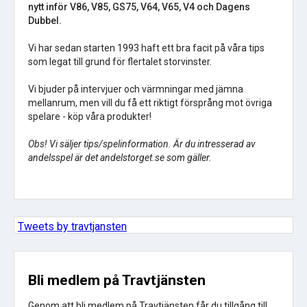
nytt inför V86, V85, GS75, V64, V65, V4 och Dagens
Dubbel.
Vi har sedan starten 1993 haft ett bra facit på våra tips
som legat till grund för flertalet storvinster.
Vi bjuder på intervjuer och värmningar med jämna
mellanrum, men vill du få ett riktigt försprång mot övriga
spelare - köp våra produkter!
Obs! Vi säljer tips/spelinformation. Är du intresserad av
andelsspel är det andelstorget.se som gäller.
Tweets by travtjansten
Bli medlem på Travtjänsten
Genom att bli medlem på Travtjänsten får du tillgång till