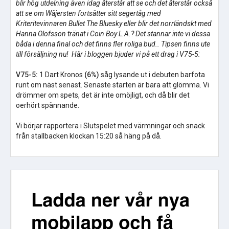
blir hög utdelning även idag återstår att se och det återstår också
att se om Wäjersten fortsätter sitt segertåg med
Kriteritevinnaren Bullet The Bluesky eller blir det norrländskt med
Hanna Olofsson tränat i Coin Boy L.A.? Det stannar inte vi dessa
båda i denna final och det finns fler roliga bud.. Tipsen finns ute
till försäljning nu! Här i bloggen bjuder vi på ett drag i V75-5:
V75-5:
1 Dart Kronos
(6%)
såg lysande ut i debuten barfota
runt om näst senast. Senaste starten är bara att glömma. Vi
drömmer om spets, det är inte omöjligt, och då blir det
oerhört spännande.
Vi börjar rapportera i Slutspelet med värmningar och snack
från stallbacken klockan 15:20 så häng på då.