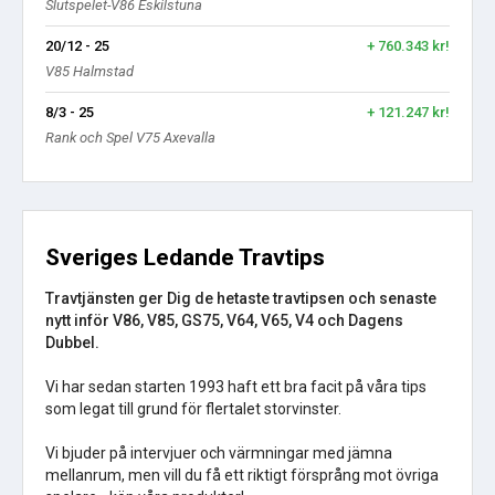
Slutspelet-V86 Eskilstuna
20/12 - 25
+ 760.343 kr!
V85 Halmstad
8/3 - 25
+ 121.247 kr!
Rank och Spel V75 Axevalla
Sveriges Ledande Travtips
Travtjänsten ger Dig de hetaste travtipsen och senaste
nytt inför V86, V85, GS75, V64, V65, V4 och Dagens
Dubbel.
Vi har sedan starten 1993 haft ett bra facit på våra tips
som legat till grund för flertalet storvinster.
Vi bjuder på intervjuer och värmningar med jämna
mellanrum, men vill du få ett riktigt försprång mot övriga