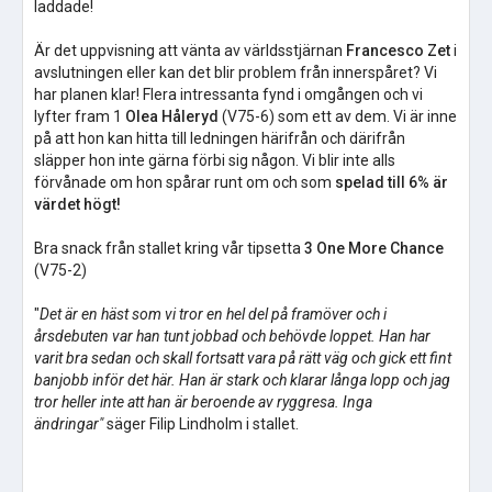
laddade!
Är det uppvisning att vänta av världsstjärnan
Francesco Zet
i
avslutningen eller kan det blir problem från innerspåret? Vi
har planen klar! Flera intressanta fynd i omgången och vi
lyfter fram 1
Olea Håleryd
(V75-6) som ett av dem. Vi är inne
på att hon kan hitta till ledningen härifrån och därifrån
släpper hon inte gärna förbi sig någon. Vi blir inte alls
förvånade om hon spårar runt om och som
spelad till 6% är
värdet högt!
Bra snack från stallet kring vår tipsetta
3 One More Chance
(V75-2)
"
Det är en häst som vi tror en hel del på framöver och i
årsdebuten var han tunt jobbad och behövde loppet. Han har
varit bra sedan och skall fortsatt vara på rätt väg och gick ett fint
banjobb inför det här. Han är stark och klarar långa lopp och jag
tror heller inte att han är beroende av ryggresa. Inga
ändringar"
säger Filip Lindholm i stallet.