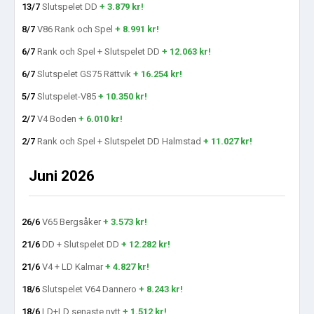
13/7
Slutspelet DD
+ 3.879 kr!
8/7
V86 Rank och Spel
+ 8.991 kr!
6/7
Rank och Spel + Slutspelet DD
+ 12.063 kr!
6/7
Slutspelet GS75 Rättvik
+ 16.254 kr!
5/7
Slutspelet-V85
+ 10.350 kr!
2/7
V4 Boden
+ 6.010 kr!
2/7
Rank och Spel + Slutspelet DD Halmstad
+ 11.027 kr!
Juni 2026
26/6
V65 Bergsåker
+ 3.573 kr!
21/6
DD + Slutspelet DD
+ 12.282 kr!
21/6
V4 + LD Kalmar
+ 4.827 kr!
18/6
Slutspelet V64 Dannero
+ 8.243 kr!
18/6
LD+LD senaste nytt
+ 1.512 kr!