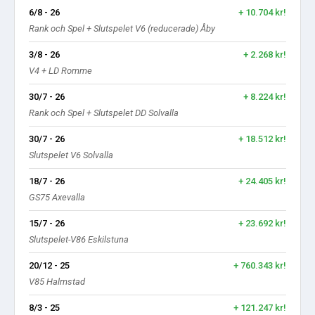
6/8 - 26
+ 10.704 kr!
Rank och Spel + Slutspelet V6 (reducerade) Åby
3/8 - 26
+ 2.268 kr!
V4 + LD Romme
30/7 - 26
+ 8.224 kr!
Rank och Spel + Slutspelet DD Solvalla
30/7 - 26
+ 18.512 kr!
Slutspelet V6 Solvalla
18/7 - 26
+ 24.405 kr!
GS75 Axevalla
15/7 - 26
+ 23.692 kr!
Slutspelet-V86 Eskilstuna
20/12 - 25
+ 760.343 kr!
V85 Halmstad
8/3 - 25
+ 121.247 kr!