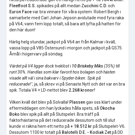
Fleetfoot S.S.
spikades på allt medan
Zucchini C.D.
och
Euron Face
var bra vinnare för våra system. Robert Bergh i
samarbete med Carl Johan Jepson avslutade med fyra raka
på V64, vann fem lopp totalt, så bara att lyfta på hatten för
den här duon!
Härlig helg stundar, jackpot på V64:an från Kalmar i kväll,
vassa lopp på V85 Östersund i morgon och jackpot på GS75
Åmål i högervarv på söndag.
Värdet på V4 ligger dock tveklöst i
10 Briskeby Miks
(35%) till
runt 30%. Handlas som klar favorit hos bolagen och hästen
visade allt väl i sina bakvarv i Spyder-biken. Spik på
reducerade!",
ja, så skrev vi på Senaste Nytt och det var en bra
spik. Totala V4 + LD-nettot blev
2.268 kronor!
Vilken kväll det blev på Solvalla!
Plassen
gav oss klart under
eftermiddagen om han lyckades hålla spets, så
Okocha
Boko
blev spik på allt på Slutspelet. Bra träff på
faktorhästarna på det reducerade dessutom och till slut
kunde vi räkna hem ett netto på
+ 18.512 kr
på Slutspelet-V6.
Dessutom 1100 kr totalt på
Balotelli D.E. - Kodiak Zet
på DD