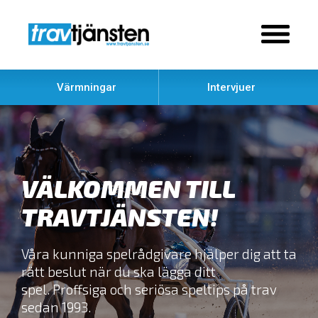
Värmningar
Intervjuer
VÄLKOMMEN TILL
TRAVTJÄNSTEN!
Våra kunniga spelrådgivare hjälper dig att ta
rätt beslut när du ska lägga ditt
spel.
Proffsiga och seriösa speltips på trav
sedan 1993.