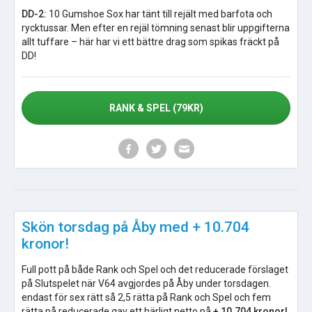
DD-2:
10 Gumshoe Sox har tänt till rejält med barfota och
rycktussar. Men efter en rejäl tömning senast blir uppgifterna
allt tuffare – här har vi ett bättre drag som spikas fräckt på
DD!
RANK & SPEL (79KR)
Skön torsdag på Åby med + 10.704
kronor!
Full pott på både Rank och Spel och det reducerade förslaget
på Slutspelet när V64 avgjordes på Åby under torsdagen.
endast för sex rätt så 2,5 rätta på Rank och Spel och fem
rätta på reducerade gav ett härligt netto på
+ 10.704 kronor!