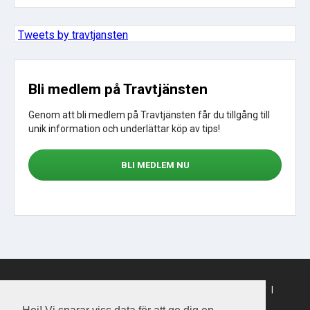
Tweets by travtjansten
Bli medlem på Travtjänsten
Genom att bli medlem på Travtjänsten får du tillgång till
unik information och underlättar köp av tips!
BLI MEDLEM NU
Sajtkarta
|
Om webbplatsen
|
Om cookies
|
Köpvillkor
|
Sporttjansten.se