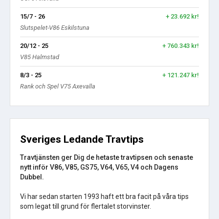
15/7 - 26
+ 23.692 kr!
Slutspelet-V86 Eskilstuna
20/12 - 25
+ 760.343 kr!
V85 Halmstad
8/3 - 25
+ 121.247 kr!
Rank och Spel V75 Axevalla
Sveriges Ledande Travtips
Travtjänsten ger Dig de hetaste travtipsen och senaste
nytt inför V86, V85, GS75, V64, V65, V4 och Dagens
Dubbel.
Vi har sedan starten 1993 haft ett bra facit på våra tips
som legat till grund för flertalet storvinster.