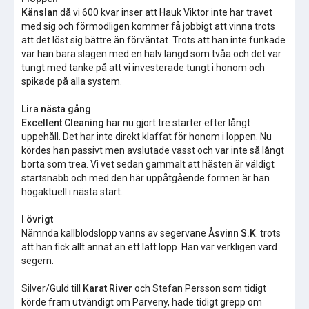
Känslan
då vi 600 kvar inser att Hauk Viktor inte har travet
med sig och förmodligen kommer få jobbigt att vinna trots
att det löst sig bättre än förväntat. Trots att han inte funkade
var han bara slagen med en halv längd som tvåa och det var
tungt med tanke på att vi investerade tungt i honom och
spikade på alla system.
Lira nästa gång
Excellent Cleaning
har nu gjort tre starter efter långt
uppehåll. Det har inte direkt klaffat för honom i loppen. Nu
kördes han passivt men avslutade vasst och var inte så långt
borta som trea. Vi vet sedan gammalt att hästen är väldigt
startsnabb och med den här uppåtgående formen är han
högaktuell i nästa start.
I övrigt
Nämnda kallblodslopp vanns av segervane
Åsvinn S.K
. trots
att han fick allt annat än ett lätt lopp. Han var verkligen värd
segern.
Silver/Guld till
Karat River
och Stefan Persson som tidigt
körde fram utvändigt om Parveny, hade tidigt grepp om