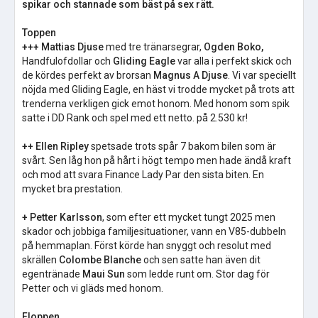
spikar och stannade som bäst på sex rätt.
Toppen
+++ Mattias Djuse
med tre tränarsegrar,
Ogden Boko,
Handfulofdollar och
Gliding Eagle
var alla i perfekt skick och
de kördes perfekt av brorsan
Magnus A Djuse
. Vi var speciellt
nöjda med Gliding Eagle, en häst vi trodde mycket på trots att
trenderna verkligen gick emot honom. Med honom som spik
satte i DD Rank och spel med ett netto. på 2.530 kr!
++ Ellen Ripley
spetsade trots spår 7 bakom bilen som är
svårt. Sen låg hon på hårt i högt tempo men hade ändå kraft
och mod att svara Finance Lady Par den sista biten. En
mycket bra prestation.
+ Petter Karlsson
, som efter ett mycket tungt 2025 men
skador och jobbiga familjesituationer, vann en V85-dubbeln
på hemmaplan. Först körde han snyggt och resolut med
skrällen
Colombe Blanche
och sen satte han även dit
egentränade
Maui Sun
som ledde runt om. Stor dag för
Petter och vi gläds med honom.
Floppen