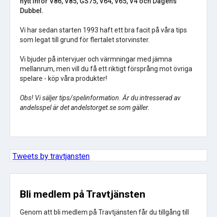
nytt inför V86, V85, GS75, V64, V65, V4 och Dagens
Dubbel.
Vi har sedan starten 1993 haft ett bra facit på våra tips
som legat till grund för flertalet storvinster.
Vi bjuder på intervjuer och värmningar med jämna
mellanrum, men vill du få ett riktigt försprång mot övriga
spelare - köp våra produkter!
Obs! Vi säljer tips/spelinformation. Är du intresserad av
andelsspel är det andelstorget.se som gäller.
Tweets by travtjansten
Bli medlem på Travtjänsten
Genom att bli medlem på Travtjänsten får du tillgång till