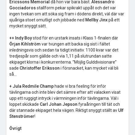
Ericssons Memorial
då hon var bara bäst.
Alessandro
Gocciadoros
stallform pekar spikrakt uppåt och det var
ingen tvekan om att söka sig fram i dödens direkt, väl där var
sjuåriga stoet omutligt och jobbade ned
Mellby Jinx
på ett
mycket snyggt sätt.
++ Indy Boy
stod för en urstark insats i Klass 1-finalen där
Örjan
Kihlström
var tvungen att backa sig sist i fältet
inledningsvis och sedan ta tidigt initiativ. 1100 kvar var det
tredjespår som gällde och via 1,11 på slutrundan satte
ekipaget klorna i konkurrenterna. ”Möjlig Gulddivisionare”
sade
Christoffer Eriksson
i försnacket, kan mycket väl bli
så…
+ Jula Redmile Champ
hade vi bra feeling för inför
tävlingarna och inte blev det sämre efter att valacken visat
upp ett ruggigt intryck i värmningen inför tävlingarna. Väl i
loppet skickade
Carl Johan Jepson
fyraåringen till tät och
där stannade ekipaget hela vägen. Riktigt snyggt ställt av
Ulf
Stenströmer
!
Övrigt