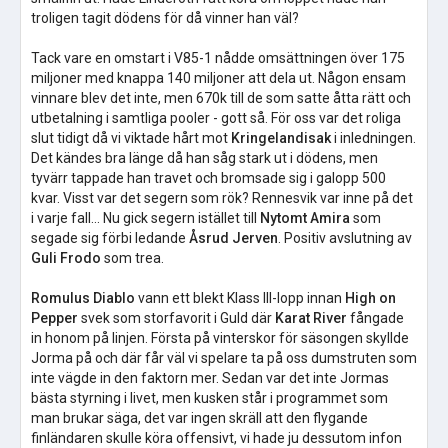
troligen tagit dödens för då vinner han väl?
Tack vare en omstart i V85-1 nådde omsättningen över 175
miljoner med knappa 140 miljoner att dela ut. Någon ensam
vinnare blev det inte, men 670k till de som satte åtta rätt och
utbetalning i samtliga pooler - gott så. För oss var det roliga
slut tidigt då vi viktade hårt mot
Kringelandisak
i inledningen.
Det kändes bra länge då han såg stark ut i dödens, men
tyvärr tappade han travet och bromsade sig i galopp 500
kvar. Visst var det segern som rök? Rennesvik var inne på det
i varje fall... Nu gick segern istället till
Nytomt Amira
som
segade sig förbi ledande
Åsrud Jerven
. Positiv avslutning av
Guli Frodo
som trea.
Romulus Diablo
vann ett blekt Klass III-lopp innan
High on
Pepper
svek som storfavorit i Guld där
Karat River
fångade
in honom på linjen. Första på vinterskor för säsongen skyllde
Jorma på och där får väl vi spelare ta på oss dumstruten som
inte vägde in den faktorn mer. Sedan var det inte Jormas
bästa styrning i livet, men kusken står i programmet som
man brukar säga, det var ingen skräll att den flygande
finländaren skulle köra offensivt, vi hade ju dessutom infon