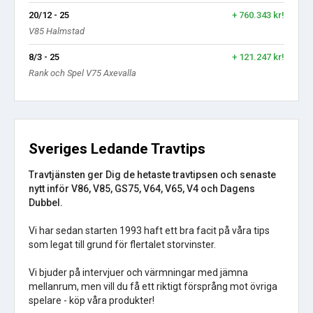
20/12 - 25
+ 760.343 kr!
V85 Halmstad
8/3 - 25
+ 121.247 kr!
Rank och Spel V75 Axevalla
Sveriges Ledande Travtips
Travtjänsten ger Dig de hetaste travtipsen och senaste
nytt inför V86, V85, GS75, V64, V65, V4 och Dagens
Dubbel.
Vi har sedan starten 1993 haft ett bra facit på våra tips
som legat till grund för flertalet storvinster.
Vi bjuder på intervjuer och värmningar med jämna
mellanrum, men vill du få ett riktigt försprång mot övriga
spelare - köp våra produkter!