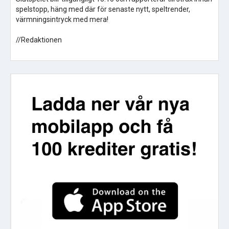
spelstopp, häng med där för senaste nytt, speltrender,
värmningsintryck med mera!
//Redaktionen