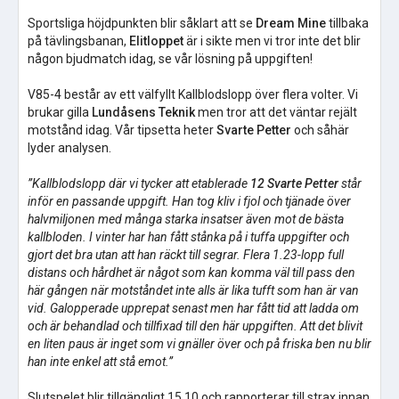
Sportsliga höjdpunkten blir såklart att se
Dream Mine
tillbaka
på tävlingsbanan,
Elitloppet
är i sikte men vi tror inte det blir
någon bjudmatch idag, se vår lösning på uppgiften!
V85-4 består av ett välfyllt Kallblodslopp över flera volter. Vi
brukar gilla
Lundåsens Teknik
men tror att det väntar rejält
motstånd idag. Vår tipsetta heter
Svarte Petter
och såhär
lyder analysen.
”Kallblodslopp där vi tycker att etablerade
12 Svarte Petter
står
inför en passande uppgift. Han tog kliv i fjol och tjänade över
halvmiljonen med många starka insatser även mot de bästa
kallbloden. I vinter har han fått stånka på i tuffa uppgifter och
gjort det bra utan att han räckt till segrar. Flera 1.23-lopp full
distans och hårdhet är något som kan komma väl till pass den
här gången när motståndet inte alls är lika tufft som han är van
vid. Galopperade upprepat senast men har fått tid att ladda om
och är behandlad och tillfixad till den här uppgiften. Att det blivit
en liten paus är inget som vi gnäller över och på friska ben nu blir
han inte enkel att stå emot.”
Slutspelet blir tillgängligt 15.10 och rapporterar till strax innan