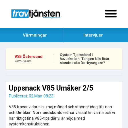
Värmningar
Intervjuer
Öystein Tjomsland i
V85 Östersund
huvudrollen. Tangen Nils fixar
2026-08-08
nionde raka Derbysegern?
Uppsnack V85 Umåker 2/5
Publicerat: 02 May, 08:23
V85 travar vidare in i maj månad och stannar idag till i norr
och
Umåker
.
Norrlandskontoret
har vässat knivarna och vi
har riktigt fina V85-tips där vi är nöjda med
systemkonstruktionen.