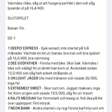
Värmdes i bike, såg ut att fungera perfekt i den och såg
lysande ut på 16,4/400.
SLUTSPELET
Banan: Fin.
DD-1:
1 DEEPLY EXPRESS
- Sjuk senast, inte startat på två
månader. Värmde en bit ut i banan, bra trav och bra spänst
på 16,5/400, bra värmning.
2 DEE GODFATHER
- Första med bike. Skor bak. Värmdes i
bike och väldigt fin ut direkt han kom ut. Avslutade sedan
15,5/400 och såg helt enkelt strålande ut.
3 ON LIGHT JÄGER
Ute med tränaren och visade 26/300,
inga fel.
5 EXTREMELY SWEET
- Skor runt om. Joggat i bakvarv, inga
fel. Kom ut igen och visade 19,5/300, såg fin ut i travet.
6 RAJ'S MESSIAH
Ser formstark och kaxig ut, fick öka på lite
över upploppet. Fint intryck.
7 NEON BANK
- Andra starten i ny regi första barfota runt om