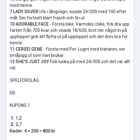
med henne.
7 LADY SILVER
Ute i långvagn, visade 24/200 med 100 efter
mål. Ser fortsatt klart fräsch och fin ut.
10 ADORABLE FACE
- Första bike. Värmdes i bike, fick dra upp
farten från 700 kvar och visade 18/600, bröt ner något in på
upploppet gick att flytta ut på upploppet och det drev bra för
henne.
11 CERSEI GENE
- Första med Per. Lugnt med tränaren, ser
småpigg ut som han brukar.
12 SHE'S JUST JOY
Fick lunka på med 24/300 och det var allt
väl.
SPELFÖRSLAG
DD
KUPONG 1
1:
1,2
2:
2,7
Rader: 4 × 200 = 800 kr