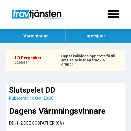
Värmningar
Intervjuer
Öppet kallblodslopp trots få till
LD Bergsåker
antalet. Vi lirar en fräck A-
20260811
grupp!
Slutspelet DD
Publicerat: 10 Oct, 20:36
Dagens Värmningsvinnare
DD-1:
2 DEE GODFATHER
(0%)