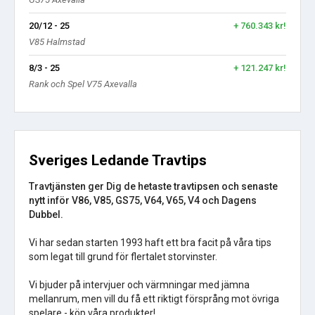
20/12 - 25
+ 760.343 kr!
V85 Halmstad
8/3 - 25
+ 121.247 kr!
Rank och Spel V75 Axevalla
Sveriges Ledande Travtips
Travtjänsten ger Dig de hetaste travtipsen och senaste
nytt inför V86, V85, GS75, V64, V65, V4 och Dagens
Dubbel.
Vi har sedan starten 1993 haft ett bra facit på våra tips
som legat till grund för flertalet storvinster.
Vi bjuder på intervjuer och värmningar med jämna
mellanrum, men vill du få ett riktigt försprång mot övriga
spelare - köp våra produkter!