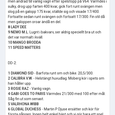
men ändrad till vanlig vagn efter spelstopp på V64. Värmdes i
sulky, drog upp farten 400 kvar, gick fort runt svängen men
slog på en galopp 175 kvar, ställde sig och visade 17/400.
Fortsatte sedan runt svängen och fortsatt 17/300. Fin stil då
men galoppen oroar ändå en del.
8 LADY DEE
9 NEMO M.L.
Lugnt i bakvarv, ser aldrig speciellt bra ut och
det var normalt i kväll.
10 MANGO BRODDA
11 SPEED MATTERS
DD-2:
1 DIAMOND SID
- Barfota runt om och bike. 20,5/300.
2 CALIBRA V.W.
- Helstängt huvudlag. Moberg kör i spets om
han håller upp.
3 ROSIE RAZ
- Vanlig vagn.
4 GABI GOES TO PARIS
Värmdes 21/300 med 100 efter mål.
Såg fin ut som senast.
5 VALRHONA WIBB
6 GLOBAL DUCHESS
- Martin P Djuse ersätter och kör för
första gången. Ingen helt enkel häst och vi gör bara ett spel