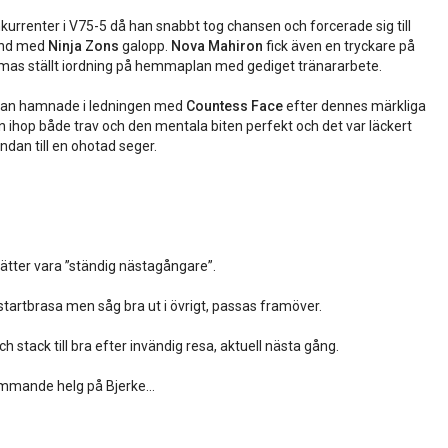
kurrenter i V75-5 då han snabbt tog chansen och forcerade sig till
band med
Ninja Zons
galopp.
Nova Mahiron
fick även en tryckare på
as ställt iordning på hemmaplan med gediget tränararbete.
 han hamnade i ledningen med
Countess Face
efter dennes märkliga
on ihop både trav och den mentala biten perfekt och det var läckert
ndan till en ohotad seger.
ätter vara ”ständig nästagångare”.
tartbrasa men såg bra ut i övrigt, passas framöver.
 stack till bra efter invändig resa, aktuell nästa gång.
r kommande helg på Bjerke…