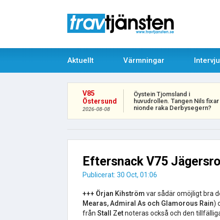
Aktuellt
Värmningar
Intervj
V85
Öystein Tjomsland i
huvudrollen. Tangen Nils fixar
Östersund
nionde raka Derbysegern?
2026-08-08
Eftersnack V75 Jägersro
Publicerat: 30 Oct, 01:06
+++ Örjan Kihström
var sådär omöjligt bra 
Mearas, Admiral As och Glamorous Rain
)
från
Stall Zet
noteras också och den tillfäll