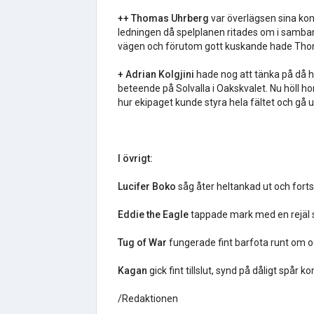
++ Thomas Uhrberg
var överlägsen sina kon
ledningen då spelplanen ritades om i sam
vägen och förutom gott kuskande hade Thom
+ Adrian Kolgjini
hade nog att tänka på då
beteende på Solvalla i Oakskvalet. Nu höll h
hur ekipaget kunde styra hela fältet och gå u
I övrigt:
Lucifer Boko
såg åter heltankad ut och forts
Eddie the Eagle
tappade mark med en rejäl s
Tug of War
fungerade fint barfota runt om och
Kagan
gick fint tillslut, synd på dåligt spå
/Redaktionen