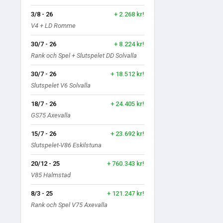
3/8 - 26
+ 2.268 kr!
V4 + LD Romme
30/7 - 26
+ 8.224 kr!
Rank och Spel + Slutspelet DD Solvalla
30/7 - 26
+ 18.512 kr!
Slutspelet V6 Solvalla
18/7 - 26
+ 24.405 kr!
GS75 Axevalla
15/7 - 26
+ 23.692 kr!
Slutspelet-V86 Eskilstuna
20/12 - 25
+ 760.343 kr!
V85 Halmstad
8/3 - 25
+ 121.247 kr!
Rank och Spel V75 Axevalla