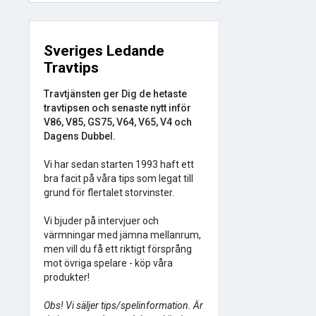
Sveriges Ledande
Travtips
Travtjänsten ger Dig de hetaste
travtipsen och senaste nytt inför
V86, V85, GS75, V64, V65, V4 och
Dagens Dubbel.
Vi har sedan starten 1993 haft ett
bra facit på våra tips som legat till
grund för flertalet storvinster.
Vi bjuder på intervjuer och
värmningar med jämna mellanrum,
men vill du få ett riktigt försprång
mot övriga spelare - köp våra
produkter!
Obs! Vi säljer tips/spelinformation. Är