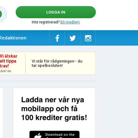
LOGGA IN
Inte registrerad?
Bli medlem
Redaktionen
Vi älskar
att tippa
Vi står för rådgivningen - du
tar spelbesluten!
trav!
Just nu