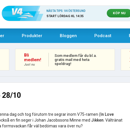
NÄSTA TIPS: V4 ÖSTERSUND
KÖP NU
START LÖRDAG KL 14:35
uer
Produkter
Bloggen
Podcast
Bli
Som medlem får du bl.a.
gratis mail med heta
medlem!
speldrag!
Just nu
 28/10
denna dag och tog förutom tre segrar inom V75-ramen (
In Love
 också en fin seger i Johan Jacobssons Minne med
Jikken
. Vältränat
iga formsvackan får väl bedömas vara över nu?