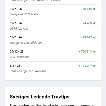
Rank och Spel + Slutspelet DD Solvalla
30/7 - 26
+ 18.512 kr!
Slutspelet V6 Solvalla
18/7 - 26
+ 24.405 kr!
GS75 Axevalla
15/7 - 26
+ 23.692 kr!
Slutspelet-V86 Eskilstuna
20/12 - 25
+ 760.343 kr!
V85 Halmstad
8/3 - 25
+ 121.247 kr!
Rank och Spel V75 Axevalla
Sveriges Ledande Travtips
Travtjänsten ger Dig de hetaste travtipsen och senaste