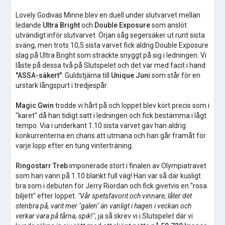
Lovely Godivas Minne blev en duell under slutvarvet mellan
ledande
Ultra Bright
och
Double Exposure
som anslöt
utvändigt inför slutvarvet. Örjan såg segersäker ut runt sista
sväng, men trots 10,5 sista varvet fick aldrig Double Exposure
slag på Ultra Bright som sträckte snyggt på sig i ledningen. Vi
låste på dessa två på Slutspelet och det var med facit i hand
"ASSA-säkert"
. Guldstjärna till
Unique Juni
som står för en
urstark långspurt i tredjespår.
Magic Gwin
trodde vi hårt på och loppet blev kört precis som i
"karet" då han tidigt satt i ledningen och fick bestämma i lågt
tempo. Via i underkant 1.10 sista varvet gav han aldrig
konkurrenterna en chans att utmana och han går framåt för
varje lopp efter en tung vinterträning.
Ringostarr Treb
imponerade stort i finalen av Olympiatravet
som han vann på 1.10 blankt full väg! Han var så där kusligt
bra som i debuten för Jerry Riordan och fick givetvis en "rosa
biljett" efter loppet.
"Vår spetsfavorit och vinnare, låter det
stenbra på, varit mer "galen" än vanligt i hagen i veckan och
verkar vara på tårna, spik!"
, ja så skrev vi i Slutspelet där vi