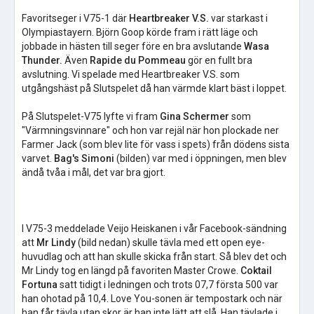
Favoritseger i V75-1 där
Heartbreaker V.S.
var starkast i
Olympiastayern. Björn Goop körde fram i rätt läge och
jobbade in hästen till seger före en bra avslutande
Wasa
Thunder.
Även
Rapide du Pommeau
gör en fullt bra
avslutning. Vi spelade med Heartbreaker V.S. som
utgångshäst på Slutspelet då han värmde klart bäst i loppet.
På Slutspelet-V75 lyfte vi fram
Gina Schermer
som
"Värmningsvinnare" och hon var rejäl när hon plockade ner
Farmer Jack (som blev lite för vass i spets) från dödens sista
varvet.
Bag's Simoni
(bilden) var med i öppningen, men blev
ändå tvåa i mål, det var bra gjort.
I V75-3 meddelade Veijo Heiskanen i vår Facebook-sändning
att
Mr Lindy
(bild nedan) skulle tävla med ett open eye-
huvudlag och att han skulle skicka från start. Så blev det och
Mr Lindy tog en längd på favoriten Master Crowe.
Coktail
Fortuna
satt tidigt i ledningen och trots 07,7 första 500 var
han ohotad på 10,4. Love You-sonen är tempostark och när
han får tävla utan skor är han inte lätt att slå. Han tävlade i