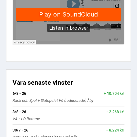
Våra senaste vinster
6/8 - 26
+ 10.704 kr!
Rank och Spel + Slutspelet V6 (reducerade) Åby
3/8 - 26
+ 2.268 kr!
V4 + LD Romme
30/7 - 26
+ 8.224 kr!