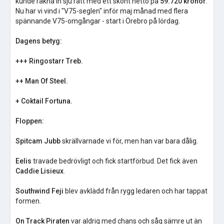
kunde räkna in sju rätt med ett skönt netto på
59.720 kronor
.
Nu har vi vind i "V75-seglen" inför maj månad med flera
spännande V75-omgångar - start i Örebro på lördag.
Dagens betyg:
+++ Ringostarr Treb.
++ Man Of Steel.
+ Coktail Fortuna.
Floppen:
Spitcam Jubb
skrällvarnade vi för, men han var bara dålig.
Eelis
travade bedrövligt och fick startförbud. Det fick även
Caddie Lisieux
.
Southwind Feji
blev avklädd från rygg ledaren och har tappat
formen.
On Track Piraten
var aldrig med chans och såg sämre ut än