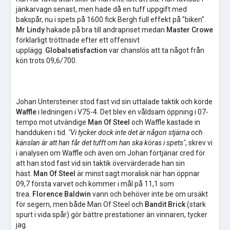
jänkarvagn senast, men hade då en tuff uppgift med
bakspår, nu i spets på 1600 fick Bergh full effekt på "biken".
Mr Lindy
hakade på bra till andrapriset medan
Master Crowe
förklarligt tröttnade efter ett offensivt
upplägg.
Globalsatisfaction
var chanslös att ta något från
kön trots 09,6/700.
Johan Untersteiner stod fast vid sin uttalade taktik och körde
Waffle
i ledningen i V75-4. Det blev en våldsam öppning i 07-
tempo mot utvändige
Man Of Steel
och Waffle kastade in
handduken i tid.
"Vi tycker dock inte det är någon stjärna och
känslan är att han får det tufft om han ska köras i spets"
, skrev vi
i analysen om Waffle och även om Johan förtjänar cred för
att han stod fast vid sin taktik övervärderade han sin
häst.
Man Of Steel
är minst sagt moralisk när han öppnar
09,7 första varvet och kommer i mål på 11,1 som
trea.
Florence Baldwin
vann och behöver inte be om ursäkt
för segern, men både Man Of Steel och
Bandit Brick
(stark
spurt i vida spår) gör bättre prestationer än vinnaren, tycker
jag.