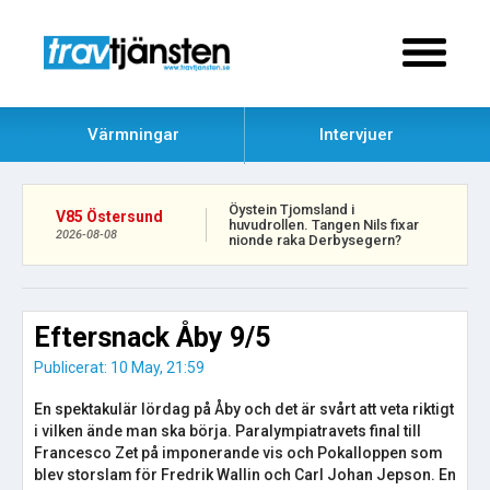
Värmningar
Intervjuer
Öystein Tjomsland i
V85 Östersund
huvudrollen. Tangen Nils fixar
2026-08-08
nionde raka Derbysegern?
Eftersnack Åby 9/5
Publicerat: 10 May, 21:59
En spektakulär lördag på Åby och det är svårt att veta riktigt
i vilken ände man ska börja. Paralympiatravets final till
Francesco Zet på imponerande vis och Pokalloppen som
blev storslam för Fredrik Wallin och Carl Johan Jepson. En