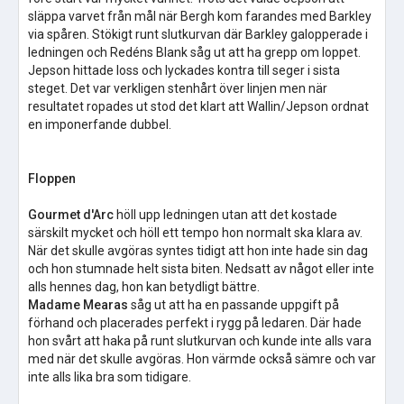
släppa varvet från mål när Bergh kom farandes med Barkley
via spåren. Stökigt runt slutkurvan där Barkley galopperade i
ledningen och Redéns Blank såg ut att ha grepp om loppet.
Jepson hittade loss och lyckades kontra till seger i sista
steget. Det var verkligen stenhårt över linjen men när
resultatet ropades ut stod det klart att Wallin/Jepson ordnat
en imponerfande dubbel.
Floppen
Gourmet d'Arc
höll upp ledningen utan att det kostade
särskilt mycket och höll ett tempo hon normalt ska klara av.
När det skulle avgöras syntes tidigt att hon inte hade sin dag
och hon stumnade helt sista biten. Nedsatt av något eller inte
alls hennes dag, hon kan betydligt bättre.
Madame Mearas
såg ut att ha en passande uppgift på
förhand och placerades perfekt i rygg på ledaren. Där hade
hon svårt att haka på runt slutkurvan och kunde inte alls vara
med när det skulle avgöras. Hon värmde också sämre och var
inte alls lika bra som tidigare.