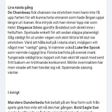
Lira nästa gång
De Chambeau
fick chansen via stretchen men hann inte få
upp farten för att kunna hota vinnaren som hade ångan uppe
längre ut i banan. Bra intryck och han vinner lopp när som
helst.
Elegance Silvio
gjordfe årsdebut och direkt inne i
hetluften. Spetsade enkelt för att sedan släppa planenligt.
Såg väldigt fin ut under vägen och sköt till bra till slut via
stretchen. Värd att hålla koll på i nästa start, möjligen i ett
något mer "vanligt" gäng. Vi nämner också
Luke the Spook
som värmde ruggigt bra. Första barfota på svensk mark
fungerade väldigt bra i loppet och han sköt till vasst med sent
fritt bakom en tröttnande konkurrent. Mötte övermakten här
men visade att han hävdar sig väl. Spännande säsong
väntar.
I övrigt
Marsters Dunderbeda
fick betalt på sin fina form och från
spets gick hon inte att nå den här gången.
Bold Eagle Sun