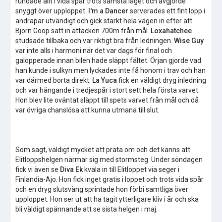
rundade allt i vida spår trots sämsta läget och avgjorde
snyggt över upploppet.
I'm a Dancer
serverades ett fint lopp i
andrapar utvändigt och gick starkt hela vägen in efter att
Björn Goop satt in attacken 700m från mål.
Loxahatchee
studsade tillbaka och var riktigt bra från ledningen.
Wise Guy
var inte alls i harmoni när det var dags för final och
galopperade innan bilen hade släppt fältet. Örjan gjorde vad
han kunde i sulkyn men lyckades inte få honom i trav och han
var därmed borta direkt.
La Yuca
fick en väldigt dryg inledning
och var hängande i tredjespår i stort sett hela första varvet.
Hon blev lite oväntat släppt till spets varvet från mål och då
var övriga chanslösa att kunna utmana till slut.
Som sagt, väldigt mycket att prata om och det känns att
Elitloppshelgen närmar sig med stormsteg. Under söndagen
fick vi även se
Diva Ek
kvala in till Elitloppet via seger i
Finlandia-Ajo. Hon fick inget gratis i loppet och trots vida spår
och en dryg slutsväng sprintade hon förbi samtliga över
upploppet. Hon ser ut att ha tagit ytterligare kliv i år och ska
bli väldigt spännande att se sista helgen i maj.