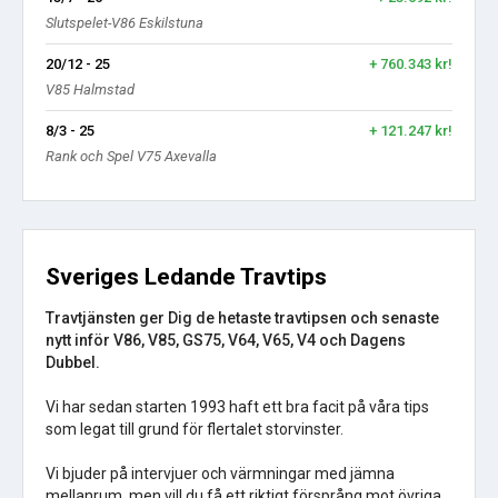
Slutspelet-V86 Eskilstuna
20/12 - 25
+ 760.343 kr!
V85 Halmstad
8/3 - 25
+ 121.247 kr!
Rank och Spel V75 Axevalla
Sveriges Ledande Travtips
Travtjänsten ger Dig de hetaste travtipsen och senaste
nytt inför V86, V85, GS75, V64, V65, V4 och Dagens
Dubbel.
Vi har sedan starten 1993 haft ett bra facit på våra tips
som legat till grund för flertalet storvinster.
Vi bjuder på intervjuer och värmningar med jämna
mellanrum, men vill du få ett riktigt försprång mot övriga