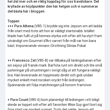
hel del mer och en riktig toppdag för oss travälskare. Det
kryllade av höjdpunkter den här helgen och vi summerar
det bästa här i bloggen.
Toppen
+++ Pure Athena
(V85-1) brydde sig inte Jepson om att ladda
från start med trots att hon är väldigt startsnabb. Istället
litade han fullt ut på hennes styrka och efter att ha styrt fram
utvändigt om Gourmet d'Arc varvet från mål var hon bara
bäst. Imponerande vinnare i Drottning Silvias Pokal.
++ Francesco Zet
(V85-8) var tillbaka på tävlingsbanan efter
sin sejour på fransk mark. Barfota runt om direkt och lite små
justeringar på utrustningen i övrigt såg ut att fungera väldigt
bra. Han levererade en toppinsats direkt och gick undan
mycket enkelt med norsken oryckt från ledningen.
Spännande att följa matchningen på honom framöver.
+ Pure Count
(V85-6) kom planenligt till ledningen i ett tidigt
skede av loppet och efter att favoriten Wise Guy gjort bort sig
före start var mycket vunnet. Trots det valde Jepson att